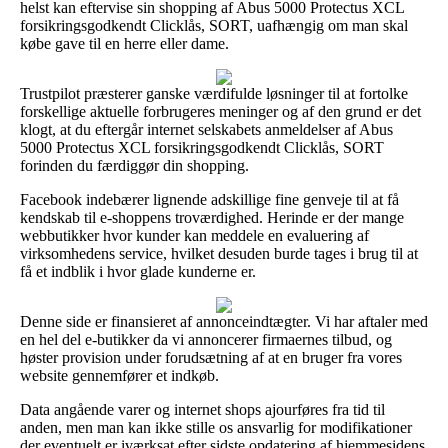
helst kan eftervise sin shopping af Abus 5000 Protectus XCL
forsikringsgodkendt Clicklås, SORT, uafhængig om man skal
købe gave til en herre eller dame.
Trustpilot præsterer ganske værdifulde løsninger til at fortolke
forskellige aktuelle forbrugeres meninger og af den grund er det
klogt, at du eftergår internet selskabets anmeldelser af Abus
5000 Protectus XCL forsikringsgodkendt Clicklås, SORT
forinden du færdiggør din shopping.
Facebook indebærer lignende adskillige fine genveje til at få
kendskab til e-shoppens troværdighed. Herinde er der mange
webbutikker hvor kunder kan meddele en evaluering af
virksomhedens service, hvilket desuden burde tages i brug til at
få et indblik i hvor glade kunderne er.
Denne side er finansieret af annonceindtægter. Vi har aftaler med
en hel del e-butikker da vi annoncerer firmaernes tilbud, og
høster provision under forudsætning af at en bruger fra vores
website gennemfører et indkøb.
Data angående varer og internet shops ajourføres fra tid til
anden, men man kan ikke stille os ansvarlig for modifikationer
der eventuelt er iværksat efter sidste opdatering af hjemmesidens