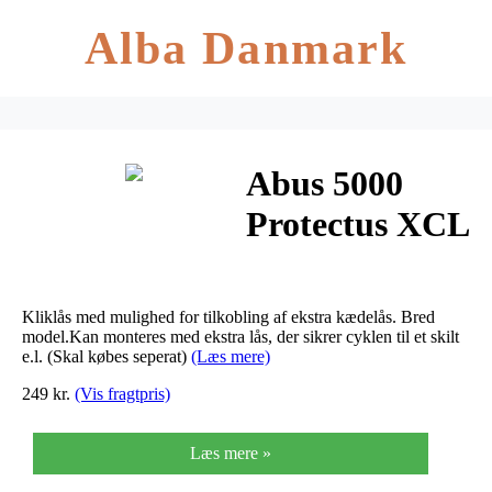
Alba Danmark
Abus 5000
Protectus XCL
forsikringsgodk
Clicklås,
Kliklås med mulighed for tilkobling af ekstra kædelås. Bred
SORT
model.Kan monteres med ekstra lås, der sikrer cyklen til et skilt
e.l. (Skal købes seperat)
(Læs mere)
249 kr.
(Vis fragtpris)
Læs mere »