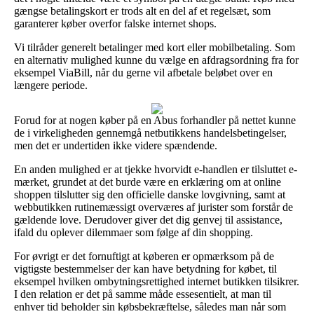
gængse betalingskort er trods alt en del af et regelsæt, som
garanterer køber overfor falske internet shops.
Vi tilråder generelt betalinger med kort eller mobilbetaling. Som
en alternativ mulighed kunne du vælge en afdragsordning fra for
eksempel ViaBill, når du gerne vil afbetale beløbet over en
længere periode.
Forud for at nogen køber på en Abus forhandler på nettet kunne
de i virkeligheden gennemgå netbutikkens handelsbetingelser,
men det er undertiden ikke videre spændende.
En anden mulighed er at tjekke hvorvidt e-handlen er tilsluttet e-
mærket, grundet at det burde være en erklæring om at online
shoppen tilslutter sig den officielle danske lovgivning, samt at
webbutikken rutinemæssigt overværes af jurister som forstår de
gældende love. Derudover giver det dig genvej til assistance,
ifald du oplever dilemmaer som følge af din shopping.
For øvrigt er det fornuftigt at køberen er opmærksom på de
vigtigste bestemmelser der kan have betydning for købet, til
eksempel hvilken ombytningsrettighed internet butikken tilsikrer.
I den relation er det på samme måde essesentielt, at man til
enhver tid beholder sin købsbekræftelse, således man når som