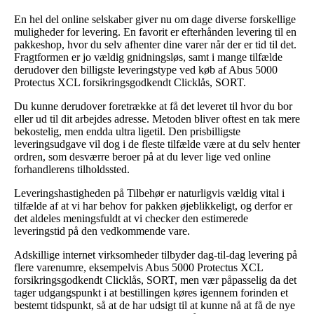
En hel del online selskaber giver nu om dage diverse forskellige
muligheder for levering. En favorit er efterhånden levering til en
pakkeshop, hvor du selv afhenter dine varer når der er tid til det.
Fragtformen er jo vældig gnidningsløs, samt i mange tilfælde
derudover den billigste leveringstype ved køb af Abus 5000
Protectus XCL forsikringsgodkendt Clicklås, SORT.
Du kunne derudover foretrække at få det leveret til hvor du bor
eller ud til dit arbejdes adresse. Metoden bliver oftest en tak mere
bekostelig, men endda ultra ligetil. Den prisbilligste
leveringsudgave vil dog i de fleste tilfælde være at du selv henter
ordren, som desværre beroer på at du lever lige ved online
forhandlerens tilholdssted.
Leveringshastigheden på Tilbehør er naturligvis vældig vital i
tilfælde af at vi har behov for pakken øjeblikkeligt, og derfor er
det aldeles meningsfuldt at vi checker den estimerede
leveringstid på den vedkommende vare.
Adskillige internet virksomheder tilbyder dag-til-dag levering på
flere varenumre, eksempelvis Abus 5000 Protectus XCL
forsikringsgodkendt Clicklås, SORT, men vær påpasselig da det
tager udgangspunkt i at bestillingen køres igennem forinden et
bestemt tidspunkt, så at de har udsigt til at kunne nå at få de nye