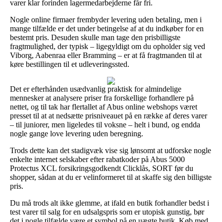
varer klar forinden lagermedarbejderne får fri.
Nogle online firmaer frembyder levering uden betaling, men i
mange tilfælde er det under betingelse af at du indkøber for en
bestemt pris. Desuden skulle man tage den prisbilligste
fragtmulighed, der typisk – ligegyldigt om du opholder sig ved
Viborg, Aabenraa eller Bramming – er at få fragtmanden til at
køre bestillingen til et udleveringssted.
Det er efterhånden usædvanlig praktisk for almindelige
mennesker at analysere priser fra forskellige forhandlere på
nettet, og til tak har flertallet af Abus online webshops været
presset til at at nedsætte prisniveauet på en række af deres varer
– til juniorer, men ligeledes til voksne – helt i bund, og endda
nogle gange love levering uden beregning.
Trods dette kan det stadigvæk vise sig lønsomt at udforske nogle
enkelte internet selskaber efter rabatkoder på Abus 5000
Protectus XCL forsikringsgodkendt Clicklås, SORT før du
shopper, sådan at du er velinformeret til at skaffe sig den billigste
pris.
Du må trods alt ikke glemme, at ifald en butik forhandler bedst i
test varer til salg for en udsalgspris som er utopisk gunstig, bør
det i nogle tilfælde være et symbol på en uægte butik. Køb med