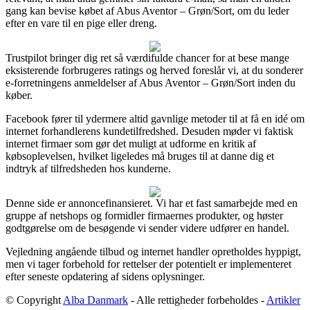
gang kan bevise købet af Abus Aventor – Grøn/Sort, om du leder
efter en vare til en pige eller dreng.
Trustpilot bringer dig ret så værdifulde chancer for at bese mange
eksisterende forbrugeres ratings og herved foreslår vi, at du sonderer
e-forretningens anmeldelser af Abus Aventor – Grøn/Sort inden du
køber.
Facebook fører til ydermere altid gavnlige metoder til at få en idé om
internet forhandlerens kundetilfredshed. Desuden møder vi faktisk
internet firmaer som gør det muligt at udforme en kritik af
købsoplevelsen, hvilket ligeledes må bruges til at danne dig et
indtryk af tilfredsheden hos kunderne.
Denne side er annoncefinansieret. Vi har et fast samarbejde med en
gruppe af netshops og formidler firmaernes produkter, og høster
godtgørelse om de besøgende vi sender videre udfører en handel.
Vejledning angående tilbud og internet handler opretholdes hyppigt,
men vi tager forbehold for rettelser der potentielt er implementeret
efter seneste opdatering af sidens oplysninger.
© Copyright
Alba Danmark
- Alle rettigheder forbeholdes -
Artikler