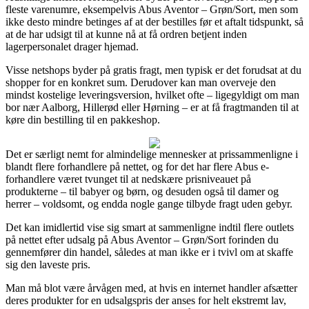
fleste varenumre, eksempelvis Abus Aventor – Grøn/Sort, men som
ikke desto mindre betinges af at der bestilles før et aftalt tidspunkt, så
at de har udsigt til at kunne nå at få ordren betjent inden
lagerpersonalet drager hjemad.
Visse netshops byder på gratis fragt, men typisk er det forudsat at du
shopper for en konkret sum. Derudover kan man overveje den
mindst kostelige leveringsversion, hvilket ofte – ligegyldigt om man
bor nær Aalborg, Hillerød eller Hørning – er at få fragtmanden til at
køre din bestilling til en pakkeshop.
Det er særligt nemt for almindelige mennesker at prissammenligne i
blandt flere forhandlere på nettet, og for det har flere Abus e-
forhandlere været tvunget til at nedskære prisniveauet på
produkterne – til babyer og børn, og desuden også til damer og
herrer – voldsomt, og endda nogle gange tilbyde fragt uden gebyr.
Det kan imidlertid vise sig smart at sammenligne indtil flere outlets
på nettet efter udsalg på Abus Aventor – Grøn/Sort forinden du
gennemfører din handel, således at man ikke er i tvivl om at skaffe
sig den laveste pris.
Man må blot være årvågen med, at hvis en internet handler afsætter
deres produkter for en udsalgspris der anses for helt ekstremt lav,