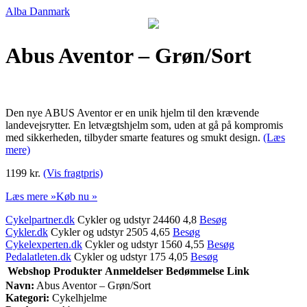
Alba Danmark
Abus Aventor – Grøn/Sort
Den nye ABUS Aventor er en unik hjelm til den krævende
landevejsrytter. En letvægtshjelm som, uden at gå på kompromis
med sikkerheden, tilbyder smarte features og smukt design.
(Læs
mere)
1199 kr.
(Vis fragtpris)
Læs mere »
Køb nu »
Cykelpartner.dk
Cykler og udstyr 24460 4,8
Besøg
Cykler.dk
Cykler og udstyr 2505 4,65
Besøg
Cykelexperten.dk
Cykler og udstyr 1560 4,55
Besøg
Pedalatleten.dk
Cykler og udstyr 175 4,05
Besøg
Webshop
Produkter
Anmeldelser
Bedømmelse
Link
Navn:
Abus Aventor – Grøn/Sort
Kategori:
Cykelhjelme