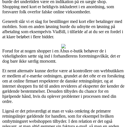
burde det undertiden være en indikation på en uægte shop.
Shopping med kort er heldigvis inkluderet i en anordning, som
forsvarer folk overfor falske online virksomheder.
Generelt slår vi et slag for bestillinger med kort eller betalinger med
mobilen. Som en anden løsning burde du udnytte en løsning på
afbetaling som eksempelvis ViaBill, i tilfælde af at du ser en fordel i
at klare beløbet i flere bidder.
Forud for at nogen shopper i en Abus e-butik behøver de i
virkeligheden sætte sig ind i forhandlerens forretningsvilkår, det er
dog bare ikke særlig morsomt.
Et nemt alternativ kunne derfor være at kontrollere om webbutikken
er medlem af e-mærke ordningen, grundet at det ofte er en forsikring
om at online firmaet respekterer de danske retningslinjer, og at
internet shoppen fra tid til anden revideres af eksperter der kender de
gældende bestemmelser. Desuden tilbydes du chance for en
hjælpende hånd, hvis du oplever problemer i processen med din
ordre.
Ligeså er det prisværdigt at man er vaks omkring de primære
retningslinjer gældende for handlen, som for eksempel hvilken
ombytningsret webshoppen tilbyder. I den relation er det også
relevant, at man altid gemmer sin faktura e-mail, så man en anden