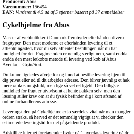
Producent:
Abus
Varenummer:
156494
EAN:
Vurderet til 4.5 ud af 5 stjerner baseret på 37 anmeldelser
Cykelhjelme fra Abus
Masser af webbutikker i Danmark frembyder efterhånden diverse
fragttyper. Den mest moderne er efterhånden levering til et
afhentningssted, hvor du selv afhenter bestillingen når du har
mulighed for det. Fragtmetoden er nemlig særligt nem, samt endda
endda den mest letkøbte metode til levering ved køb af Abus
Aventor – Grøn/Sort.
Du kunne ligeledes afveje for og imod at bestille levering hjem til
dig privat eller ud til dit arbejdes adresse. Den bliver jævnligt et hak
mere omkostningsfuld, men lige så vel ret ligetil. Den billigste
mulighed for fragt er utvivlsomt at hente pakken selv, men den
løsning stiller krav om at du fysisk befinder dig i kort afstand af
online forhandlerens adresse.
Leveringstiden på Cykelhjelme er jo særdeles vital når man mangler
ordren straks, så herved er det temmelig vigtigt at vi checker den
estimerede leveringstid for det pågældende produkt.
Adskillige internet foretagender byder på 1 hverdags levering på de