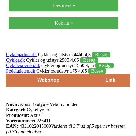
Læs mere »
Køb nu »
Cykelpartner.dk
Cykler og udstyr 24460 4,8
Besøg
Cykler.dk
Cykler og udstyr 2505 4,65
Besøg
Cykelexperten.dk
Cykler og udstyr 1560 4,55
Besøg
Pedalatleten.dk
Cykler og udstyr 175 4,05
Besøg
Webshop
Link
Navn:
Abus Baglygte Vela m. holder
Kategori:
Cykellygter
Producent:
Abus
Varenummer:
226411
EAN:
4321022045000
Vurderet til 3.7 ud af 5 stjerner baseret
på 36 anmeldelser