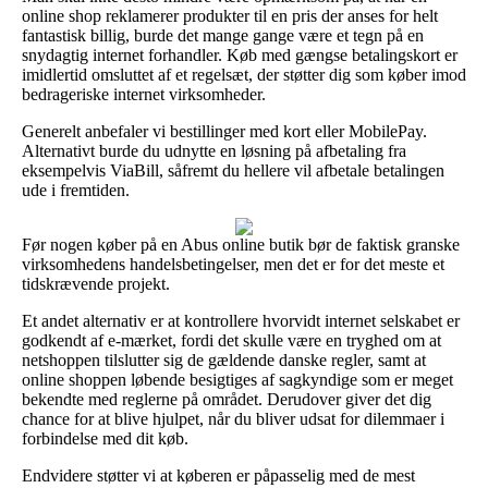
online shop reklamerer produkter til en pris der anses for helt
fantastisk billig, burde det mange gange være et tegn på en
snydagtig internet forhandler. Køb med gængse betalingskort er
imidlertid omsluttet af et regelsæt, der støtter dig som køber imod
bedrageriske internet virksomheder.
Generelt anbefaler vi bestillinger med kort eller MobilePay.
Alternativt burde du udnytte en løsning på afbetaling fra
eksempelvis ViaBill, såfremt du hellere vil afbetale betalingen
ude i fremtiden.
Før nogen køber på en Abus online butik bør de faktisk granske
virksomhedens handelsbetingelser, men det er for det meste et
tidskrævende projekt.
Et andet alternativ er at kontrollere hvorvidt internet selskabet er
godkendt af e-mærket, fordi det skulle være en tryghed om at
netshoppen tilslutter sig de gældende danske regler, samt at
online shoppen løbende besigtiges af sagkyndige som er meget
bekendte med reglerne på området. Derudover giver det dig
chance for at blive hjulpet, når du bliver udsat for dilemmaer i
forbindelse med dit køb.
Endvidere støtter vi at køberen er påpasselig med de mest