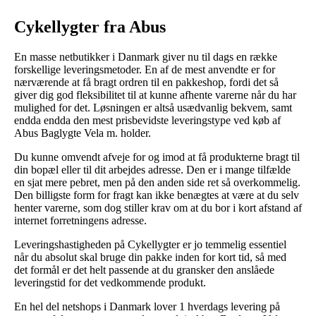
Cykellygter fra Abus
En masse netbutikker i Danmark giver nu til dags en række
forskellige leveringsmetoder. En af de mest anvendte er for
nærværende at få bragt ordren til en pakkeshop, fordi det så
giver dig god fleksibilitet til at kunne afhente varerne når du har
mulighed for det. Løsningen er altså usædvanlig bekvem, samt
endda endda den mest prisbevidste leveringstype ved køb af
Abus Baglygte Vela m. holder.
Du kunne omvendt afveje for og imod at få produkterne bragt til
din bopæl eller til dit arbejdes adresse. Den er i mange tilfælde
en sjat mere pebret, men på den anden side ret så overkommelig.
Den billigste form for fragt kan ikke benægtes at være at du selv
henter varerne, som dog stiller krav om at du bor i kort afstand af
internet forretningens adresse.
Leveringshastigheden på Cykellygter er jo temmelig essentiel
når du absolut skal bruge din pakke inden for kort tid, så med
det formål er det helt passende at du gransker den anslåede
leveringstid for det vedkommende produkt.
En hel del netshops i Danmark lover 1 hverdags levering på