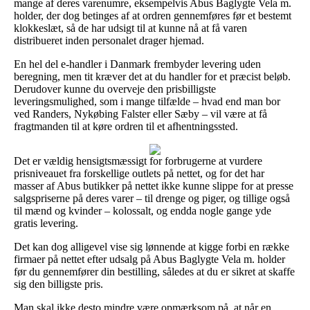
mange af deres varenumre, eksempelvis Abus Baglygte Vela m.
holder, der dog betinges af at ordren gennemføres før et bestemt
klokkeslæt, så de har udsigt til at kunne nå at få varen
distribueret inden personalet drager hjemad.
En hel del e-handler i Danmark frembyder levering uden
beregning, men tit kræver det at du handler for et præcist beløb.
Derudover kunne du overveje den prisbilligste
leveringsmulighed, som i mange tilfælde – hvad end man bor
ved Randers, Nykøbing Falster eller Sæby – vil være at få
fragtmanden til at køre ordren til et afhentningssted.
Det er vældig hensigtsmæssigt for forbrugerne at vurdere
prisniveauet fra forskellige outlets på nettet, og for det har
masser af Abus butikker på nettet ikke kunne slippe for at presse
salgspriserne på deres varer – til drenge og piger, og tillige også
til mænd og kvinder – kolossalt, og endda nogle gange yde
gratis levering.
Det kan dog alligevel vise sig lønnende at kigge forbi en række
firmaer på nettet efter udsalg på Abus Baglygte Vela m. holder
før du gennemfører din bestilling, således at du er sikret at skaffe
sig den billigste pris.
Man skal ikke desto mindre være opmærksom på, at når en