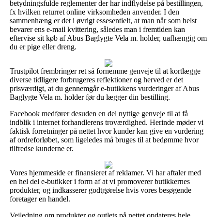
betydningsfulde reglementer der har indflydelse på bestillingen,
fx hvilken returret online virksomheden anvender. I den
sammenhæng er det i øvrigt essesentielt, at man når som helst
bevarer ens e-mail kvittering, således man i fremtiden kan
eftervise sit køb af Abus Baglygte Vela m. holder, uafhængig om
du er pige eller dreng.
Trustpilot frembringer ret så fornemme genveje til at kortlægge
diverse tidligere forbrugeres reflektioner og herved er det
prisværdigt, at du gennemgår e-butikkens vurderinger af Abus
Baglygte Vela m. holder før du lægger din bestilling.
Facebook medfører desuden en del nyttige genveje til at få
indblik i internet forhandlerens troværdighed. Herinde møder vi
faktisk forretninger på nettet hvor kunder kan give en vurdering
af ordreforløbet, som ligeledes må bruges til at bedømme hvor
tilfredse kunderne er.
Vores hjemmeside er finansieret af reklamer. Vi har aftaler med
en hel del e-butikker i form af at vi promoverer butikkernes
produkter, og indkasserer godtgørelse hvis vores besøgende
foretager en handel.
Vejledning om produkter og outlets på nettet opdateres hele