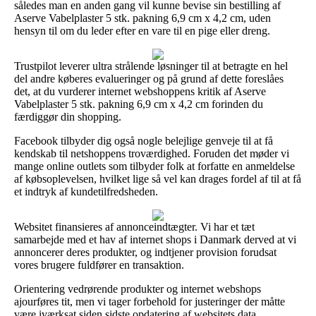
således man en anden gang vil kunne bevise sin bestilling af
Aserve Vabelplaster 5 stk. pakning 6,9 cm x 4,2 cm, uden
hensyn til om du leder efter en vare til en pige eller dreng.
Trustpilot leverer ultra strålende løsninger til at betragte en hel
del andre køberes evalueringer og på grund af dette foreslåes
det, at du vurderer internet webshoppens kritik af Aserve
Vabelplaster 5 stk. pakning 6,9 cm x 4,2 cm forinden du
færdiggør din shopping.
Facebook tilbyder dig også nogle belejlige genveje til at få
kendskab til netshoppens troværdighed. Foruden det møder vi
mange online outlets som tilbyder folk at forfatte en anmeldelse
af købsoplevelsen, hvilket lige så vel kan drages fordel af til at få
et indtryk af kundetilfredsheden.
Websitet finansieres af annonceindtægter. Vi har et tæt
samarbejde med et hav af internet shops i Danmark derved at vi
annoncerer deres produkter, og indtjener provision forudsat
vores brugere fuldfører en transaktion.
Orientering vedrørende produkter og internet webshops
ajourføres tit, men vi tager forbehold for justeringer der måtte
være iværksat siden sidste opdatering af websitets data.