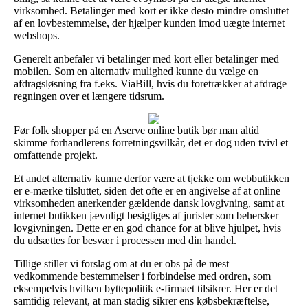
virksomhed. Betalinger med kort er ikke desto mindre omsluttet
af en lovbestemmelse, der hjælper kunden imod uægte internet
webshops.
Generelt anbefaler vi betalinger med kort eller betalinger med
mobilen. Som en alternativ mulighed kunne du vælge en
afdragsløsning fra f.eks. ViaBill, hvis du foretrækker at afdrage
regningen over et længere tidsrum.
Før folk shopper på en Aserve online butik bør man altid
skimme forhandlerens forretningsvilkår, det er dog uden tvivl et
omfattende projekt.
Et andet alternativ kunne derfor være at tjekke om webbutikken
er e-mærke tilsluttet, siden det ofte er en angivelse af at online
virksomheden anerkender gældende dansk lovgivning, samt at
internet butikken jævnligt besigtiges af jurister som behersker
lovgivningen. Dette er en god chance for at blive hjulpet, hvis
du udsættes for besvær i processen med din handel.
Tillige stiller vi forslag om at du er obs på de mest
vedkommende bestemmelser i forbindelse med ordren, som
eksempelvis hvilken byttepolitik e-firmaet tilsikrer. Her er det
samtidig relevant, at man stadig sikrer ens købsbekræftelse,