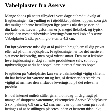
Vabelplaster fra Aserve
Mange shops på nettet tilbyder i vore dage et bredt udvalg af
fragtløsninger. En yndling er i øjeblikket pakkeshoppen, som gør
det muligt at hente bestillingen lige præcis når det passer ind i
din kalender. Leveringsformen er jo meget fleksibel, og typisk
endda den mest prisbevidste leveringsform ved køb af Aserve
Vabelplaster 5 stk. pakning 6,9 cm x 4,2 cm.
Du bør ydermere udse dig at få pakken bragt hjem til dig privat
eller ud på din arbejdsplads. Fragtløsningen er for det meste en
sjat mere bekostelig, men også yderst smart. Den mest letkøbte
leveringsløsning er dog at hente produkterne selv, som dog
nødvendiggør at du har bopæl nær internet firmaets bopæl.
Fragttiden på Vabelplaster kan være ualmindeligt vigtig såfremt
du har behov for varerne nu og her, så derfor er det særdeles
vigtigt at man ser den anslåede leveringstid på det relevante
produkt.
En del internet outlets stiller garanti om dag-til-dag fragt på
mange af shoppens varenumre, eksempelvis Aserve Vabelplaster
5 stk. pakning 6,9 cm x 4,2 cm, men vær opmærksom på at det
betinges af at bestillingen placeres inden et bestemt tidspunkt,