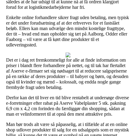
således at de har udsigt til at kunne nå at få ordren klargjort
forud for at logistikmedarbejderne har fri.
Enkelte online forhandlere sikrer fragt uden betaling, men typisk
er det under forudsætning af at der erhverves for et fastslået
beløb. Ellers kan man udvælge den mindst kostelige fragttype,
der tit – hvad end man opholder sig tæt på Aalborg, Odder eller
Faaborg – vil være at få kørt dine produkter til et
udleveringssted.
Det er i dag ret fremkommeligt for alle at finde information om
priser i blandt flere forhandlere på nettet, og til tak har flertallet
af Aserve e-firmaer set sig nødsaget til at reducere salgspriserne
på en række af deres produkter – til babyer og børn, og desuden
også til kvinder og mænd – kolossalt, og endda nogle gange
frembyde fragt uden betaling.
Derfor kan det til hver en tid blive rentabelt at undersøge diverse
e-forretninger efter rabat på Aserve Vabelplaster 5 stk. pakning
6,9 cm x 4,2 cm forinden du færdiggør din shopping, sådan at
man er velinformeret til at opnå den mest attraktive pris.
Man bør trods alt være så påpasselig, at i tilfælde af at en online
shop udlover produkter til salg for en udsalgspris som er mystisk
billig, så kunne det tit være et symbol på en uægte internet