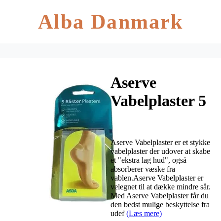
Alba Danmark
Aserve
Vabelplaster 5
stk. pakning
6,9 cm x 4,2
Aserve Vabelplaster er et stykke
cm
vabelplaster der udover at skabe
et "ekstra lag hud", også
absorberer væske fra
vablen.Aserve Vabelplaster er
velegnet til at dække mindre sår.
Med Aserve Vabelplaster får du
den bedst mulige beskyttelse fra
udef
(Læs mere)