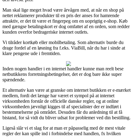
Man skal lige meget hvad være årvågen med, at når en shop på
nettet reklamerer produkter til en pris der anses for hamrende
attraktiv, er det tit være et fingerpeg om en uoprigtig e-shop. Køb
med gængse betalingskort er dog omfattet af en orden, som redder
kunden overfor bedrageriske internet outlets.
Vi tilråder kortkøb eller mobilbetaling. Som alternativ burde du
drage fordel af en løsning fra f.eks. ViaBill, når du har i sinde at
klare pengene ude i fremtiden.
Inden nogen handler i en internet handler kunne man reelt bese
netbutikkens forretningsbetingelser, det er dog bare ikke super
spændende.
Et alternativ kan være at granske om internet butikken er e-mærket
medlem, fordi det længe har været et sympol på at internet
virksomheden forstår de officielle danske regler, og at online
virksomheden jævnligt kigges til af specialister der er indført i
bestemmelserne på området. Desuden får du anledning til at få
bistand, for så vidt du bliver udsat for problemer ved din bestilling.
Ligeså slår vi et slag for at man er påpasselig med de mest vitale
regler der kan spille ind i forbindelse med handlen, fx hvilken