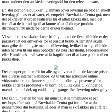
man studerer den anslåede leveringstid for den relevante vare.
En stor portion e-butikker i Danmark lover levering på blot en enkelt
hverdag på masser af varer, eksempelvis Brevbakke Centra grå, men
det påkræver at orden realiseres før et aftalt klokkeslæt, med det
formål at de har udsigt til at kunne nå at få dit nye produkt
distribueret før medarbejderne drager hjemad.
Visse internet selskaber lover fri fragt, men i de fleste tilfælde er det
påkrævet at der erhverves for et præcist beløb. Alternativt skulle
man gribe den billigste metode til levering, hvilket i mange tilfælde –
uden hensyn til om man opholder sig nær Hørsholm, Frederikssund
eller Humlebæk – vil være at få fragtfirmaet til at køre pakken til en
pakkeshop.
Det er super problemfrit for alle og enhver at finde de laveste priser
hos diverse internet webshops, og til tak har adskillige online
virksomheder ikke kunne slippe for at nedbringe priserne på en
række af deres produkter – til børn, og tillige også til kvinder og
mænd – en hel del, og endda nogle gange sikre levering uden gebyr.
Det kan til hver en tid vise sig gunstigt at sammenligne et par
netshops efter rabat på Brevbakke Centra grå forud for at du
gennemfører din bestilling, således at man er skråsikker på at få fat i
den laveste pris.