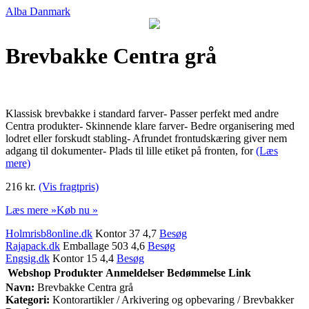
Alba Danmark
Brevbakke Centra grå
Klassisk brevbakke i standard farver- Passer perfekt med andre
Centra produkter- Skinnende klare farver- Bedre organisering med
lodret eller forskudt stabling- Afrundet frontudskæring giver nem
adgang til dokumenter- Plads til lille etiket på fronten, for
(Læs
mere)
216 kr.
(Vis fragtpris)
Læs mere »
Køb nu »
Holmrisb8online.dk
Kontor 37 4,7
Besøg
Rajapack.dk
Emballage 503 4,6
Besøg
Engsig.dk
Kontor 15 4,4
Besøg
Webshop
Produkter
Anmeldelser
Bedømmelse
Link
Navn:
Brevbakke Centra grå
Kategori:
Kontorartikler / Arkivering og opbevaring / Brevbakker