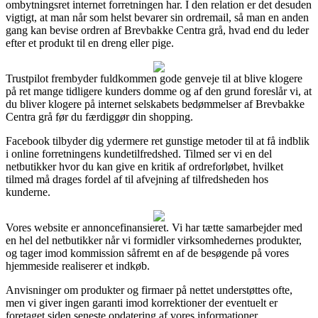
ombytningsret internet forretningen har. I den relation er det desuden
vigtigt, at man når som helst bevarer sin ordremail, så man en anden
gang kan bevise ordren af Brevbakke Centra grå, hvad end du leder
efter et produkt til en dreng eller pige.
Trustpilot frembyder fuldkommen gode genveje til at blive klogere
på ret mange tidligere kunders domme og af den grund foreslår vi, at
du bliver klogere på internet selskabets bedømmelser af Brevbakke
Centra grå før du færdiggør din shopping.
Facebook tilbyder dig ydermere ret gunstige metoder til at få indblik
i online forretningens kundetilfredshed. Tilmed ser vi en del
netbutikker hvor du kan give en kritik af ordreforløbet, hvilket
tilmed må drages fordel af til afvejning af tilfredsheden hos
kunderne.
Vores website er annoncefinansieret. Vi har tætte samarbejder med
en hel del netbutikker når vi formidler virksomhedernes produkter,
og tager imod kommission såfremt en af de besøgende på vores
hjemmeside realiserer et indkøb.
Anvisninger om produkter og firmaer på nettet understøttes ofte,
men vi giver ingen garanti imod korrektioner der eventuelt er
foretaget siden seneste opdatering af vores informationer.