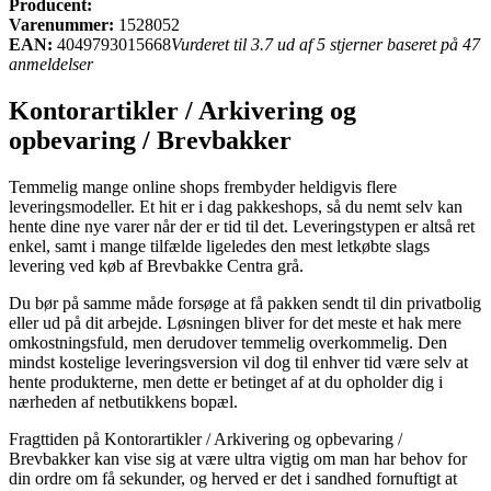
Producent:
Varenummer:
1528052
EAN:
4049793015668
Vurderet til 3.7 ud af 5 stjerner baseret på 47
anmeldelser
Kontorartikler / Arkivering og
opbevaring / Brevbakker
Temmelig mange online shops frembyder heldigvis flere
leveringsmodeller. Et hit er i dag pakkeshops, så du nemt selv kan
hente dine nye varer når der er tid til det. Leveringstypen er altså ret
enkel, samt i mange tilfælde ligeledes den mest letkøbte slags
levering ved køb af Brevbakke Centra grå.
Du bør på samme måde forsøge at få pakken sendt til din privatbolig
eller ud på dit arbejde. Løsningen bliver for det meste et hak mere
omkostningsfuld, men derudover temmelig overkommelig. Den
mindst kostelige leveringsversion vil dog til enhver tid være selv at
hente produkterne, men dette er betinget af at du opholder dig i
nærheden af netbutikkens bopæl.
Fragttiden på Kontorartikler / Arkivering og opbevaring /
Brevbakker kan vise sig at være ultra vigtig om man har behov for
din ordre om få sekunder, og herved er det i sandhed fornuftigt at