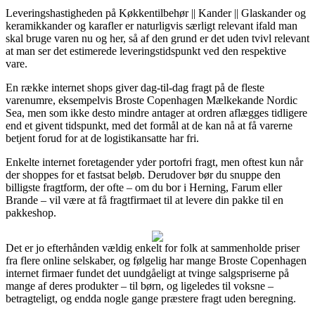
Leveringshastigheden på Køkkentilbehør || Kander || Glaskander og
keramikkander og karafler er naturligvis særligt relevant ifald man
skal bruge varen nu og her, så af den grund er det uden tvivl relevant
at man ser det estimerede leveringstidspunkt ved den respektive
vare.
En række internet shops giver dag-til-dag fragt på de fleste
varenumre, eksempelvis Broste Copenhagen Mælkekande Nordic
Sea, men som ikke desto mindre antager at ordren aflægges tidligere
end et givent tidspunkt, med det formål at de kan nå at få varerne
betjent forud for at de logistikansatte har fri.
Enkelte internet foretagender yder portofri fragt, men oftest kun når
der shoppes for et fastsat beløb. Derudover bør du snuppe den
billigste fragtform, der ofte – om du bor i Herning, Farum eller
Brande – vil være at få fragtfirmaet til at levere din pakke til en
pakkeshop.
Det er jo efterhånden vældig enkelt for folk at sammenholde priser
fra flere online selskaber, og følgelig har mange Broste Copenhagen
internet firmaer fundet det uundgåeligt at tvinge salgspriserne på
mange af deres produkter – til børn, og ligeledes til voksne –
betragteligt, og endda nogle gange præstere fragt uden beregning.