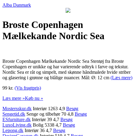
Alba Danmark
Broste Copenhagen
Mælkekande Nordic Sea
Broste Copenhagen Mælkekande Nordic Sea Stentøj fra Broste
Copenhagen er unikke og har varierende udtryk i farve og tekstur.
Nordic Sea er råt og simpelt, med skønne håndmalede hvide striber
og glasering i grønne og blålige nuancer. Mål: Ø: 12 cm
(Læs mere)
99 kr.
(Vis fragtpris)
Læs mere »
Køb nu »
Mostersskur.dk
Interiør 1263 4,9
Besøg
Sengetid.dk
Senge og tilbehør 70 4,8
Besøg
ESfurniture.dk
Interiør 39 4,7
Besøg
LuxoLiving.dk
Bolig 5338 4,7
Besøg
Lepong.dk
Interiør 36 4,7
Besøg
DesignGaragen.dk
Interiør 519 4,7
Besøg