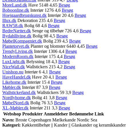
MoreLand.dk
Have 5148 4,65
Besøg
Boboonline.dk
Interiør 1276 4,6
Besøg
Hoejgaardbrugskunst.dk
Interiør 20 4,6
Besøg
Illux.dk
Dekoration 235 4,6
Besøg
RAW58.dk
Bolig 68 4,6
Besøg
BedreNætter.dk
Senge og tilbehør 726 4,6
Besøg
Bydahlliving.dk
Bolig 98 4,5
Besøg
MøbelKompagniet.dk
Bolig 239 4,5
Besøg
Plantetorvet.dk
Planter og blomster 6440 4,45
Besøg
TrendyLiving.dk
Interiør 1306 4,4
Besøg
ModernRoom.dk
Interiør 175 4,4
Besøg
LuxLight.dk
Belysning 18 4,3
Besøg
NiceWall.dk
Wallstickers 215 4,2
Besøg
Unishop.nu
Interiør 6 4,1
Besøg
HaveHandel.dk
Have 20 4,1
Besøg
Likehome.dk
Interiør 15 4
Besøg
Møbler.dk
Interiør 87 3,9
Besøg
Wallstickerland.dk
Wallstickers 59 3,9
Besøg
Nordlyhome.dk
Bolig 41 3,8
Besøg
MøbelNord.dk
Bolig 76 3,5
Besøg
XL-Møbler.dk
Interiør 211 3,3
Besøg
Webshop
Produkter
Anmeldelser
Bedømmelse
Link
Navn:
Broste Copenhagen Mælkekande Nordic Sea
Kategori:
Køkkentilbehør || Kander || Glaskander og keramikkander