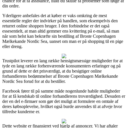
chance for at få assistance, ifald du skulle få problemer som følge af
din ordre.
Yderligere anbefales det at køber er vaks omkring de mest
essentielle regler der indvirker på handlen, som eksempelvis den
returret online shoppen bruger. I den forbindelse er det også
essesentielt, at man altid gemmer ens kvittering på e-mail, så man
når som helst kan bekræfte sin bestilling af Broste Copenhagen
Mælkekande Nordic Sea, uanset om man er på shopping til en pige
eller dreng.
Trustpilot leverer en lang række hensigtsmæssige muligheder for at
tyde en lang række forhenværende konsumenters erfaringer og på
grund af dette er det prisværdigt, at du besigtiger online
forhandlerens bedømmelser af Broste Copenhagen Mælkekande
Nordic Sea forud for at du bestiller.
Facebook fører til på samme måde nogenlunde habile muligheder
for at få kendskab til online forhandlerens troværdighed. Desuden er
der en del e-firmaer som gør det muligt at formulere en omtale af
deres købsoplevelse, hvilket også burde anvendes til at afveje hvor
tilfredse kunderne er.
Dette website er finansieret ved hjælp af annoncer. Vi har aftaler