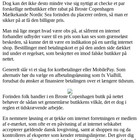
Dog kan det ikke desto mindre vise sig nyttigt at checke et par
forskellige netbutikker efter rabat på Broste Copenhagen
Mælkekande Nordic Sea forinden du placerer ordren, så man er
sikker på at få den billigste pris.
Man må lige meget hvad være obs på, at såfremt en internet
forhandler udbyder varer til en pris som kan ses som grænseløst
beskeden, så kunne det tit være en indikation på en uærlig internet
shop. Bestillinger med betalingskort er på den anden side dækket
ind under et regelsæt, som beskytter en imod falske butikker på
nettet.
Generelt slår vi et slag for kortbetalinger eller MobilePay. Som
alternativ bør du vælge en afbetalingsløsning som fx ViaBill,
forudsat du ønsker at finansiere betalingen over et længere tidsrum.
Forinden folk handler i en Broste Copenhagen butik på nettet
behøver de sådan set gennemlæse butikkens vilkår, det er dog i
reglen et tidskrævende arbejde.
En nemmere løsning er at tjekke om internet forretningen er medlem
af e-mærket, som ofte er en påvisning af at internet selskabet
accepterer gældende dansk lovgivning, samt at shoppen nu og da
kontrolleres af eksperter som kender retningslinjerne. Det giver dig