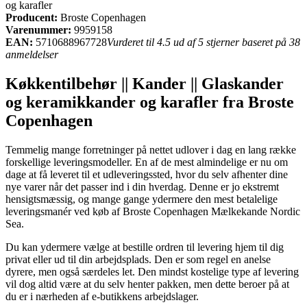
og karafler
Producent:
Broste Copenhagen
Varenummer:
9959158
EAN:
5710688967728
Vurderet til 4.5 ud af 5 stjerner baseret på 38
anmeldelser
Køkkentilbehør || Kander || Glaskander
og keramikkander og karafler fra Broste
Copenhagen
Temmelig mange forretninger på nettet udlover i dag en lang række
forskellige leveringsmodeller. En af de mest almindelige er nu om
dage at få leveret til et udleveringssted, hvor du selv afhenter dine
nye varer når det passer ind i din hverdag. Denne er jo ekstremt
hensigtsmæssig, og mange gange ydermere den mest betalelige
leveringsmanér ved køb af Broste Copenhagen Mælkekande Nordic
Sea.
Du kan ydermere vælge at bestille ordren til levering hjem til dig
privat eller ud til din arbejdsplads. Den er som regel en anelse
dyrere, men også særdeles let. Den mindst kostelige type af levering
vil dog altid være at du selv henter pakken, men dette beroer på at
du er i nærheden af e-butikkens arbejdslager.