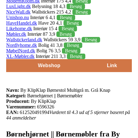
ModernRoom.dk
Interiør 175 4,4
Besøg
LuxLight.dk
Belysning 18 4,3
Besøg
NiceWall.dk
Wallstickers 215 4,2
Besøg
Unishop.nu
Interiør 6 4,1
Besøg
HaveHandel.dk
Have 20 4,1
Besøg
Likehome.dk
Interiør 15 4
Besøg
Møbler.dk
Interiør 87 3,9
Besøg
Wallstickerland.dk
Wallstickers 59 3,9
Besøg
Nordlyhome.dk
Bolig 41 3,8
Besøg
MøbelNord.dk
Bolig 76 3,5
Besøg
XL-Møbler.dk
Interiør 211 3,3
Besøg
Webshop
Link
Navn:
By KlipKlap Børnestol Multigrå m. Grå Knap
Kategori:
Børnehjørnet || Børnemøbler
Producent:
By KlipKlap
Varenummer:
6596326
EAN:
612520491994
Vurderet til 4.3 ud af 5 stjerner baseret på
44 anmeldelser
Børnehjørnet || Børnemøbler fra By