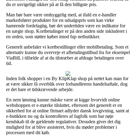
du er usvigeligt sikker på at få den billigste pris.
Man bør bare være omhyggelig med, at ifald en e-handler
markedsfører produkter for en udsalgspris som kan virke
hamrende fordelagtig, bør det undertiden være en indikator for
en uægte shop. Kortbetalinger er på den anden side inkluderet i
en orden, som støtter køber imod fup netbutikker.
Generelt anbefaler vi kortbestillinger eller mobilbetaling. Som et
alternativ kunne du overveje et afbetalingstilbud fra for eksempel
ViaBill, i tilfælde af at du tilstræber at afdrage betalingen over
tid.
Inden folk shopper i en By KlipKlap shop på nettet kan man for
at være sikker få overblik over forhandlerens handelsaftale, dog
er det bare et tidskrævende arbejde.
En nem løsning kunne måske være at kigge hvorvidt online
webshoppen er e-mærke tilsluttet, eftersom det generelt er en
sikkerhed for at online firmaet adlyder dansk lovgivning, samt at
e-butikken nu og da kontrolleres af fagfolk som har nøje
kendskab til de gældende regulativer. Desuden giver det dig
mulighed for at blive assisteret, hvis du møder problemer i
processen med dit køb.