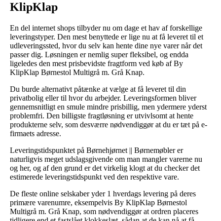
KlipKlap
En del internet shops tilbyder nu om dage et hav af forskellige
leveringstyper. Den mest benyttede er lige nu at få leveret til et
udleveringssted, hvor du selv kan hente dine nye varer når det
passer dig. Løsningen er nemlig super fleksibel, og endda
ligeledes den mest prisbevidste fragtform ved køb af By
KlipKlap Børnestol Multigrå m. Grå Knap.
Du burde alternativt påtænke at vælge at få leveret til din
privatbolig eller til hvor du arbejder. Leveringsformen bliver
gennemsnitligt en smule mindre prisbillig, men ydermere yderst
problemfri. Den billigste fragtløsning er utvivlsomt at hente
produkterne selv, som desværre nødvendiggør at du er tæt på e-
firmaets adresse.
Leveringstidspunktet på Børnehjørnet || Børnemøbler er
naturligvis meget udslagsgivende om man mangler varerne nu
og her, og af den grund er det virkelig klogt at du checker det
estimerede leveringstidspunkt ved den respektive vare.
De fleste online selskaber yder 1 hverdags levering på deres
primære varenumre, eksempelvis By KlipKlap Børnestol
Multigrå m. Grå Knap, som nødvendiggør at ordren placeres
tidligere end et fastslået klokkeslæt, sådan at de kan nå at få