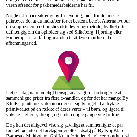
varen afsendt før pakkemedarbejderne har fri.
Nogle e-firmaer sikrer gebyrfri levering, men for det meste
påkræves det at du indkøber for et bestemt beløb. Alternativt bør
du snuppe den mest prisbevidste leveringsmetode, hvilket ofte –
uafhængig om du opholder sig ved Silkeborg, Hjørring eller
Hinnerup – er at få fragtmanden til at levere ordren til et
afhentningssted.
Det er i dag ualmindeligt hensigtsmæssigt for forbrugerne at
sammenligne priser fra flere e-handler, og for det har mange By
KlipKlap internet virksomheder set sig tvunget til at trykke
prisniveauet på en række af deres varer – til børn, og ligeså til
voksne – eftertrykkeligt, og endda nogle gange yde fri fragt.
Dog kan det alligevel vise sig gavnligt at sammenligne et par
forskellige internet foretagender efter udsalg på By KlipKlap
Børnestol Multigrå m. Grå Knap forinden du placerer ordren, så