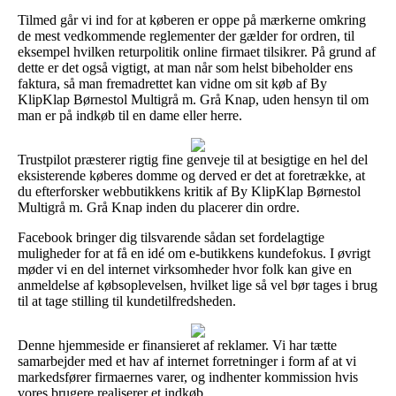
Tilmed går vi ind for at køberen er oppe på mærkerne omkring
de mest vedkommende reglementer der gælder for ordren, til
eksempel hvilken returpolitik online firmaet tilsikrer. På grund af
dette er det også vigtigt, at man når som helst bibeholder ens
faktura, så man fremadrettet kan vidne om sit køb af By
KlipKlap Børnestol Multigrå m. Grå Knap, uden hensyn til om
man er på indkøb til en dame eller herre.
Trustpilot præsterer rigtig fine genveje til at besigtige en hel del
eksisterende køberes domme og derved er det at foretrække, at
du efterforsker webbutikkens kritik af By KlipKlap Børnestol
Multigrå m. Grå Knap inden du placerer din ordre.
Facebook bringer dig tilsvarende sådan set fordelagtige
muligheder for at få en idé om e-butikkens kundefokus. I øvrigt
møder vi en del internet virksomheder hvor folk kan give en
anmeldelse af købsoplevelsen, hvilket lige så vel bør tages i brug
til at tage stilling til kundetilfredsheden.
Denne hjemmeside er finansieret af reklamer. Vi har tætte
samarbejder med et hav af internet forretninger i form af at vi
markedsfører firmaernes varer, og indhenter kommission hvis
vores brugere realiserer et indkøb.