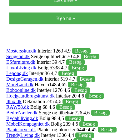
Læs mere »
Køb nu »
Mostersskur.dk
Interiør 1263 4,9
Besøg
Sengetid.dk
Senge og tilbehør 70 4,8
Besøg
ESfurniture.dk
Interiør 39 4,7
Besøg
LuxoLiving.dk
Bolig 5338 4,7
Besøg
Lepong.dk
Interiør 36 4,7
Besøg
DesignGaragen.dk
Interiør 519 4,7
Besøg
MoreLand.dk
Have 5148 4,65
Besøg
Boboonline.dk
Interiør 1276 4,6
Besøg
Hoejgaardbrugskunst.dk
Interiør 20 4,6
Besøg
Illux.dk
Dekoration 235 4,6
Besøg
RAW58.dk
Bolig 68 4,6
Besøg
BedreNætter.dk
Senge og tilbehør 726 4,6
Besøg
Bydahlliving.dk
Bolig 98 4,5
Besøg
MøbelKompagniet.dk
Bolig 239 4,5
Besøg
Plantetorvet.dk
Planter og blomster 6440 4,45
Besøg
TrendyLiving.dk
Interiør 1306 4,4
Besøg