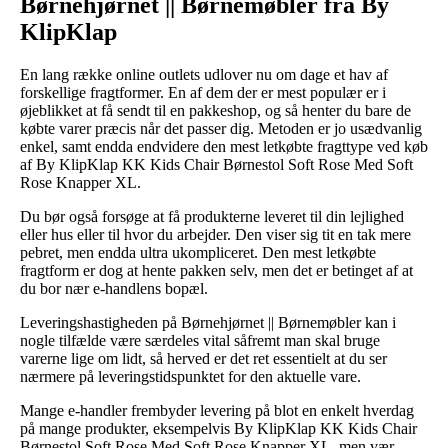
Børnehjørnet || Børnemøbler fra By
KlipKlap
En lang række online outlets udlover nu om dage et hav af
forskellige fragtformer. En af dem der er mest populær er i
øjeblikket at få sendt til en pakkeshop, og så henter du bare de
købte varer præcis når det passer dig. Metoden er jo usædvanlig
enkel, samt endda endvidere den mest letkøbte fragttype ved køb
af By KlipKlap KK Kids Chair Børnestol Soft Rose Med Soft
Rose Knapper XL.
Du bør også forsøge at få produkterne leveret til din lejlighed
eller hus eller til hvor du arbejder. Den viser sig tit en tak mere
pebret, men endda ultra ukompliceret. Den mest letkøbte
fragtform er dog at hente pakken selv, men det er betinget af at
du bor nær e-handlens bopæl.
Leveringshastigheden på Børnehjørnet || Børnemøbler kan i
nogle tilfælde være særdeles vital såfremt man skal bruge
varerne lige om lidt, så herved er det ret essentielt at du ser
nærmere på leveringstidspunktet for den aktuelle vare.
Mange e-handler frembyder levering på blot en enkelt hverdag
på mange produkter, eksempelvis By KlipKlap KK Kids Chair
Børnestol Soft Rose Med Soft Rose Knapper XL, men vær