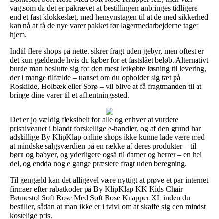
vagtsom da det er påkrævet at bestillingen anbringes tidligere
end et fast klokkeslæt, med hensynstagen til at de med sikkerhed
kan nå at få de nye varer pakket før lagermedarbejderne tager
hjem.
Indtil flere shops på nettet sikrer fragt uden gebyr, men oftest er
det kun gældende hvis du køber for et fastslået beløb. Alternativt
burde man beslutte sig for den mest letkøbte løsning til levering,
der i mange tilfælde – uanset om du opholder sig tæt på
Roskilde, Holbæk eller Sorø – vil blive at få fragtmanden til at
bringe dine varer til et afhentningssted.
Det er jo vældig fleksibelt for alle og enhver at vurdere
prisniveauet i blandt forskellige e-handler, og af den grund har
adskillige By KlipKlap online shops ikke kunne lade være med
at mindske salgsværdien på en række af deres produkter – til
børn og babyer, og yderligere også til damer og herrer – en hel
del, og endda nogle gange præstere fragt uden beregning.
Til gengæld kan det alligevel være nyttigt at prøve et par internet
firmaer efter rabatkoder på By KlipKlap KK Kids Chair
Børnestol Soft Rose Med Soft Rose Knapper XL inden du
bestiller, sådan at man ikke er i tvivl om at skaffe sig den mindst
kostelige pris.