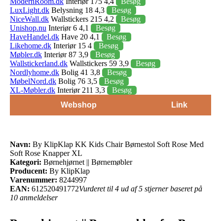
ModernRoom.dk
Interiør 175 4,4
Besøg
LuxLight.dk
Belysning 18 4,3
Besøg
NiceWall.dk
Wallstickers 215 4,2
Besøg
Unishop.nu
Interiør 6 4,1
Besøg
HaveHandel.dk
Have 20 4,1
Besøg
Likehome.dk
Interiør 15 4
Besøg
Møbler.dk
Interiør 87 3,9
Besøg
Wallstickerland.dk
Wallstickers 59 3,9
Besøg
Nordlyhome.dk
Bolig 41 3,8
Besøg
MøbelNord.dk
Bolig 76 3,5
Besøg
XL-Møbler.dk
Interiør 211 3,3
Besøg
Webshop
Link
Navn:
By KlipKlap KK Kids Chair Børnestol Soft Rose Med
Soft Rose Knapper XL
Kategori:
Børnehjørnet || Børnemøbler
Producent:
By KlipKlap
Varenummer:
8244997
EAN:
612520491772
Vurderet til 4 ud af 5 stjerner baseret på
10 anmeldelser