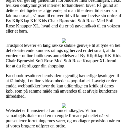
regler der gør sig gældende i forbindelse med bestillingen, f.eks.
hvilken ombytningsret internet forhandleren lover. På grund af
dette er det ligeledes afgørende, at man til enhver tid sikrer sin
faktura e-mail, så man til enhver tid vil kunne bevise sin ordre af
By KlipKlap KK Kids Chair Børnestol Soft Rose Med Soft
Rose Knapper XL, hvad end du er på gaveindkøb til en voksen
eller et barn.
Trustpilot leverer en lang række stabile genveje til at tyde en hel
del eksisterende kunders ratings og herved er det smart, at du
vurderer online butikkens anmeldelser af By KlipKlap KK Kids
Chair Børnestol Soft Rose Med Soft Rose Knapper XL forud
for at du færdiggør din shopping.
Facebook resulterer i endvidere egentlig hæderlige løsninger til
at få indsigt i online virksomhedens popularitet. I øvrigt er der
endda webbutikker hvor du kan udfærdige en kritik af deres
køb, som på samme måde må anvendes til at afveje kundernes
tilfredshed.
Websitet er finansieret af annonceindtægter. Vi har
samarbejdsaftaler med en mængde firmaer på nettet når vi
præsenterer forretningernes varer, og modtager provision når en
af vores brugere udfører en ordre.