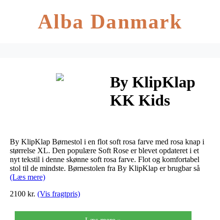
Alba Danmark
By KlipKlap
KK Kids
Chair
Børnestol Soft
By KlipKlap Børnestol i en flot soft rosa farve med rosa knap i
Rose Med Soft
størrelse XL. Den populære Soft Rose er blevet opdateret i et
nyt tekstil i denne skønne soft rosa farve. Flot og komfortabel
stol til de mindste. Børnestolen fra By KlipKlap er brugbar så
Rose Knapper
(Læs mere)
XL
2100 kr.
(Vis fragtpris)