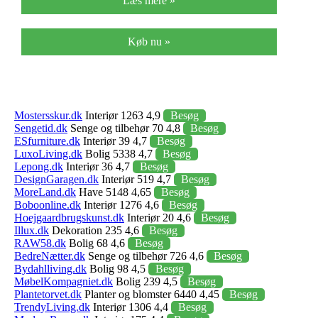
Læs mere »
Køb nu »
Mostersskur.dk
Interiør 1263 4,9
Besøg
Sengetid.dk
Senge og tilbehør 70 4,8
Besøg
ESfurniture.dk
Interiør 39 4,7
Besøg
LuxoLiving.dk
Bolig 5338 4,7
Besøg
Lepong.dk
Interiør 36 4,7
Besøg
DesignGaragen.dk
Interiør 519 4,7
Besøg
MoreLand.dk
Have 5148 4,65
Besøg
Boboonline.dk
Interiør 1276 4,6
Besøg
Hoejgaardbrugskunst.dk
Interiør 20 4,6
Besøg
Illux.dk
Dekoration 235 4,6
Besøg
RAW58.dk
Bolig 68 4,6
Besøg
BedreNætter.dk
Senge og tilbehør 726 4,6
Besøg
Bydahlliving.dk
Bolig 98 4,5
Besøg
MøbelKompagniet.dk
Bolig 239 4,5
Besøg
Plantetorvet.dk
Planter og blomster 6440 4,45
Besøg
TrendyLiving.dk
Interiør 1306 4,4
Besøg