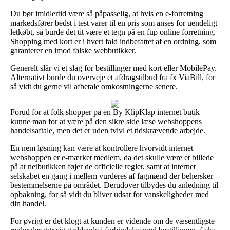
Du bør imidlertid være så påpasselig, at hvis en e-forretning
markedsfører bedst i test varer til en pris som anses for uendeligt
letkøbt, så burde det tit være et tegn på en fup online forretning.
Shopping med kort er i hvert fald indbefattet af en ordning, som
garanterer en imod falske webbutikker.
Generelt slår vi et slag for bestillinger med kort eller MobilePay.
Alternativt burde du overveje et afdragstilbud fra fx ViaBill, for
så vidt du gerne vil afbetale omkostningerne senere.
Forud for at folk shopper på en By KlipKlap internet butik
kunne man for at være på den sikre side læse webshoppens
handelsaftale, men det er uden tvivl et tidskrævende arbejde.
En nem løsning kan være at kontrollere hvorvidt internet
webshoppen er e-mærket medlem, da det skulle være et billede
på at netbutikken føjer de officielle regler, samt at internet
selskabet en gang i mellem vurderes af fagmænd der behersker
bestemmelserne på området. Derudover tilbydes du anledning til
opbakning, for så vidt du bliver udsat for vanskeligheder med
din handel.
For øvrigt er det klogt at kunden er vidende om de væsentligste