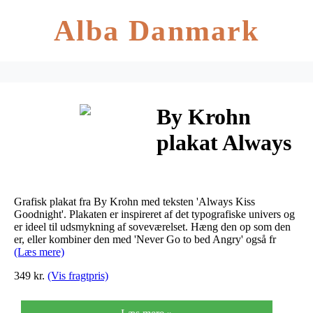
Alba Danmark
By Krohn
plakat Always
Kiss
Goodnight
Grafisk plakat fra By Krohn med teksten 'Always Kiss
Rosa (50 x 70
Goodnight'. Plakaten er inspireret af det typografiske univers og
er ideel til udsmykning af soveværelset. Hæng den op som den
er, eller kombiner den med 'Never Go to bed Angry' også fr
cm.)
(Læs mere)
349 kr.
(Vis fragtpris)