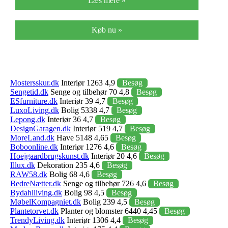
Læs mere »
Køb nu »
Mostersskur.dk
Interiør 1263 4,9
Besøg
Sengetid.dk
Senge og tilbehør 70 4,8
Besøg
ESfurniture.dk
Interiør 39 4,7
Besøg
LuxoLiving.dk
Bolig 5338 4,7
Besøg
Lepong.dk
Interiør 36 4,7
Besøg
DesignGaragen.dk
Interiør 519 4,7
Besøg
MoreLand.dk
Have 5148 4,65
Besøg
Boboonline.dk
Interiør 1276 4,6
Besøg
Hoejgaardbrugskunst.dk
Interiør 20 4,6
Besøg
Illux.dk
Dekoration 235 4,6
Besøg
RAW58.dk
Bolig 68 4,6
Besøg
BedreNætter.dk
Senge og tilbehør 726 4,6
Besøg
Bydahlliving.dk
Bolig 98 4,5
Besøg
MøbelKompagniet.dk
Bolig 239 4,5
Besøg
Plantetorvet.dk
Planter og blomster 6440 4,45
Besøg
TrendyLiving.dk
Interiør 1306 4,4
Besøg