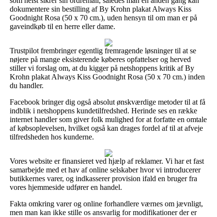
som helst sikrer sin ordremail, således man en anden gang kan
dokumentere sin bestilling af By Krohn plakat Always Kiss
Goodnight Rosa (50 x 70 cm.), uden hensyn til om man er på
gaveindkøb til en herre eller dame.
Trustpilot frembringer egentlig fremragende løsninger til at se
nøjere på mange eksisterende køberes opfattelser og herved
stiller vi forslag om, at du kigger på netshoppens kritik af By
Krohn plakat Always Kiss Goodnight Rosa (50 x 70 cm.) inden
du handler.
Facebook bringer dig også absolut ønskværdige metoder til at få
indblik i netshoppens kundetilfredshed. Herinde ses en række
internet handler som giver folk mulighed for at forfatte en omtale
af købsoplevelsen, hvilket også kan drages fordel af til at afveje
tilfredsheden hos kunderne.
Vores website er finansieret ved hjælp af reklamer. Vi har et fast
samarbejde med et hav af online selskaber hvor vi introducerer
butikkernes varer, og indkasserer provision ifald en bruger fra
vores hjemmeside udfører en handel.
Fakta omkring varer og online forhandlere værnes om jævnligt,
men man kan ikke stille os ansvarlig for modifikationer der er