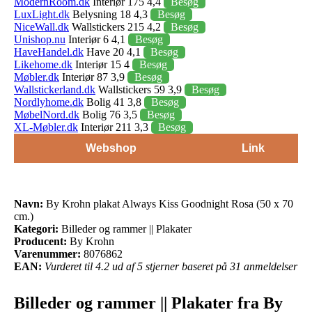
ModernRoom.dk
Interiør 175 4,4
Besøg
LuxLight.dk
Belysning 18 4,3
Besøg
NiceWall.dk
Wallstickers 215 4,2
Besøg
Unishop.nu
Interiør 6 4,1
Besøg
HaveHandel.dk
Have 20 4,1
Besøg
Likehome.dk
Interiør 15 4
Besøg
Møbler.dk
Interiør 87 3,9
Besøg
Wallstickerland.dk
Wallstickers 59 3,9
Besøg
Nordlyhome.dk
Bolig 41 3,8
Besøg
MøbelNord.dk
Bolig 76 3,5
Besøg
XL-Møbler.dk
Interiør 211 3,3
Besøg
Webshop
Link
Navn:
By Krohn plakat Always Kiss Goodnight Rosa (50 x 70
cm.)
Kategori:
Billeder og rammer || Plakater
Producent:
By Krohn
Varenummer:
8076862
EAN:
Vurderet til 4.2 ud af 5 stjerner baseret på 31 anmeldelser
Billeder og rammer || Plakater fra By