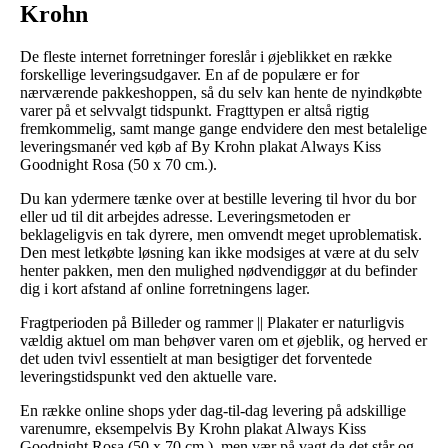
Krohn
De fleste internet forretninger foreslår i øjeblikket en række
forskellige leveringsudgaver. En af de populære er for
nærværende pakkeshoppen, så du selv kan hente de nyindkøbte
varer på et selvvalgt tidspunkt. Fragttypen er altså rigtig
fremkommelig, samt mange gange endvidere den mest betalelige
leveringsmanér ved køb af By Krohn plakat Always Kiss
Goodnight Rosa (50 x 70 cm.).
Du kan ydermere tænke over at bestille levering til hvor du bor
eller ud til dit arbejdes adresse. Leveringsmetoden er
beklageligvis en tak dyrere, men omvendt meget uproblematisk.
Den mest letkøbte løsning kan ikke modsiges at være at du selv
henter pakken, men den mulighed nødvendiggør at du befinder
dig i kort afstand af online forretningens lager.
Fragtperioden på Billeder og rammer || Plakater er naturligvis
vældig aktuel om man behøver varen om et øjeblik, og herved er
det uden tvivl essentielt at man besigtiger det forventede
leveringstidspunkt ved den aktuelle vare.
En række online shops yder dag-til-dag levering på adskillige
varenumre, eksempelvis By Krohn plakat Always Kiss
Goodnight Rosa (50 x 70 cm.), men vær på vagt da det står og