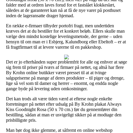
falder med at ordren laves forud for et fastslået klokkeslæt,
således at de garanteret kan nå at få de nye varer på posthuset
inden de lageransatte drager hjemad.
En række e-firmaer tilbyder portofri fragt, men undertiden
kræves det at du bestiller for et konkret beløb. Ellers skulle man
vælge den mindst kostelige leveringsmetode, der gerne – uden
hensyn til om man er i Esbjerg, Kalundborg eller Ebeltoft – er at
få fragtfirmaet til at levere varerne til en pakkeshop.
Det er jo efterhånden super problemfrit for alle og enhver at søge
sig frem til priser på tværs af firmaer på nettet, og altså har flere
By Krohn online butikker været presset til at at tvinge
salgspriserne på mange af deres produkter – til piger og drenge,
lige så vel som til damer og herrer – enormt, og endda nogle
gange byde på levering uden omkostninger.
Det kan trods alt være tiden værd at efterse nogle enkelte
forretninger på nettet efter udsalg på By Krohn plakat Always
Kiss Goodnight Rosa (50 x 70 cm.) før du gennemfører din
bestilling, sådan at man er usvigeligt sikker på at modtage den
prisbilligste pris.
Man bør dog ikke glemme, at såfremt en online webshop