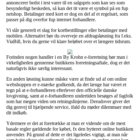
annoncerer bedst i test varer til en salgspris som kan ses som
besynderligt beskeden, så kan det tit være et symbol på en fup
netshop. Betalinger med kort er dog en del af et regelsæt, som
passer på dig overfor fup internet forhandlere.
Vi slår generelt et slag for kortbestillinger eller betalinger med
mobilen. Alternativt bør du overveje en afdragsløsning fra f.eks.
ViaBill, hvis du gerne vil klare beløbet over et længere tidsrum.
Forinden nogen handler i en By Krohn e-forretning bør man i
virkeligheden gennemse butikkens forretningsaftale, dog er det
naturligvis ikke særlig interessant.
En anden løsning kunne måske være at finde ud af om online
webshoppen er e-mærke godkendt, da det længe har været et
tegn på at e-forhandleren efterlever den officielle danske
lovgivning, samt at e-forhandleren undertiden besøges af fagfolk
som har megen viden om retningslinjerne. Derudover giver det
dig genvej til hjælpende service, ifald du møder dilemmaer med
dit indkøb.
Ydermere er det at foretrække at man er vidende om de mest
basale regler gældende for købet, fx den bytteret online butikken
anvender. På grund af dette er det ligeledes vigtigt, at man når