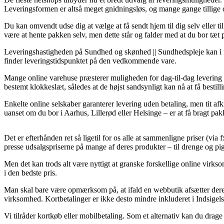
Leveringsformen er altså meget gnidningsløs, og mange gange tillige 
Du kan omvendt udse dig at vælge at få sendt hjem til dig selv eller
være at hente pakken selv, men dette står og falder med at du bor tæt
Leveringshastigheden på Sundhed og skønhed || Sundhedspleje kan i nogl
finder leveringstidspunktet på den vedkommende vare.
Mange online varehuse præsterer muligheden for dag-til-dag levering 
bestemt klokkeslæt, således at de højst sandsynligt kan nå at få bestill
Enkelte online selskaber garanterer levering uden betaling, men tit a
uanset om du bor i Aarhus, Lillerød eller Helsinge – er at få bragt pakk
Det er efterhånden ret så ligetil for os alle at sammenligne priser (via
presse udsalgspriserne på mange af deres produkter – til drenge og pig
Men det kan trods alt være nyttigt at granske forskellige online virks
i den bedste pris.
Man skal bare være opmærksom på, at ifald en webbutik afsætter deres
virksomhed. Kortbetalinger er ikke desto mindre inkluderet i Indsigels
Vi tilråder kortkøb eller mobilbetaling. Som et alternativ kan du drage