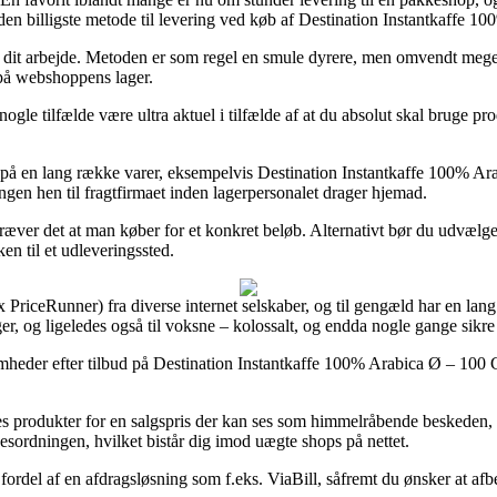
den billigste metode til levering ved køb af Destination Instantkaffe 
 til dit arbejde. Metoden er som regel en smule dyrere, men omvendt me
 på webshoppens lager.
e tilfælde være ultra aktuel i tilfælde af at du absolut skal bruge prod
på en lang række varer, eksempelvis Destination Instantkaffe 100% Arab
ingen hen til fragtfirmaet inden lagerpersonalet drager hjemad.
fkræver det at man køber for et konkret beløb. Alternativt bør du udvæ
en til et udleveringssted.
 fx PriceRunner) fra diverse internet selskaber, og til gengæld har en lan
er, og ligeledes også til voksne – kolossalt, og endda nogle gange sikr
omheder efter tilbud på Destination Instantkaffe 100% Arabica Ø – 100 G
 produkter for en salgspris der kan ses som himmelråbende beskeden, er
esordningen, hvilket bistår dig imod uægte shops på nettet.
 fordel af en afdragsløsning som f.eks. ViaBill, såfremt du ønsker at afbe