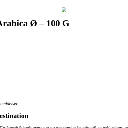
Arabica Ø – 100 G
anmeldelser
estination
 En favorit iblandt mange er nu om stunder levering til en pakkeshop, og