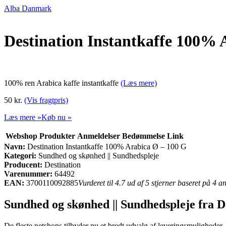
Alba Danmark
Destination Instantkaffe 100% 
100% ren Arabica kaffe instantkaffe
(Læs mere)
50 kr.
(Vis fragtpris)
Læs mere »
Køb nu »
Webshop
Produkter
Anmeldelser
Bedømmelse
Link
Navn:
Destination Instantkaffe 100% Arabica Ø – 100 G
Kategori:
Sundhed og skønhed || Sundhedspleje
Producent:
Destination
Varenummer:
64492
EAN:
3700110092885
Vurderet til 4.7 ud af 5 stjerner baseret på 4 
Sundhed og skønhed || Sundhedspleje fra D
De fleste netshops tilbyder nu et bredt udvalg af leveringsmuligheder.