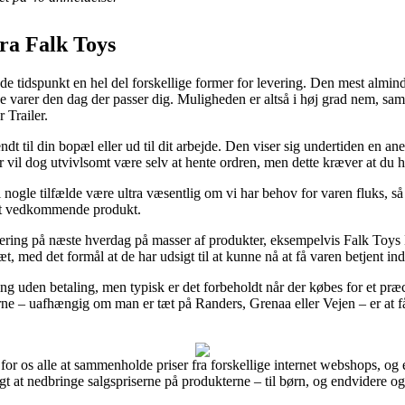
fra Falk Toys
 tidspunkt en hel del forskellige former for levering. Den mest almindeli
e varer den dag der passer dig. Muligheden er altså i høj grad nem, sam
 Trailer.
t til din bopæl eller ud til dit arbejde. Den viser sig undertiden en a
vil dog utvivlsomt være selv at hente ordren, men dette kræver at du 
 nogle tilfælde være ultra væsentlig om vi har behov for varen fluks, så 
det vedkommende produkt.
ering på næste hverdag på masser af produkter, eksempelvis Falk Toys D
æt, med det formål at de har udsigt til at kunne nå at få varen betjent i
ring uden betaling, men typisk er det forbeholdt når der købes for et præ
ne – uafhængig om man er tæt på Randers, Grenaa eller Vejen – er at få fr
 for os alle at sammenholde priser fra forskellige internet webshops, og
t at nedbringe salgspriserne på produkterne – til børn, og endvidere og