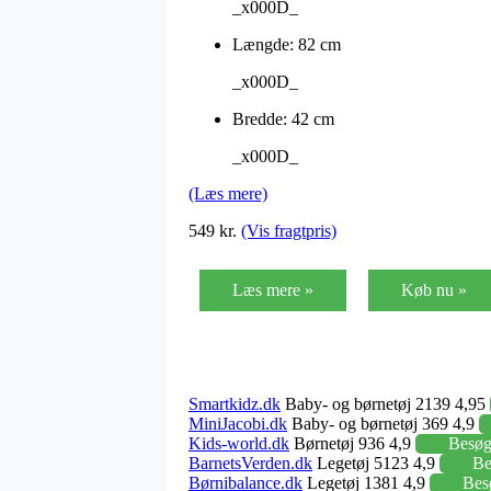
_x000D_
Længde: 82 cm
_x000D_
Bredde: 42 cm
_x000D_
(Læs mere)
549 kr.
(Vis fragtpris)
Læs mere »
Køb nu »
Smartkidz.dk
Baby- og børnetøj 2139 4,95
MiniJacobi.dk
Baby- og børnetøj 369 4,9
Kids-world.dk
Børnetøj 936 4,9
Besø
BarnetsVerden.dk
Legetøj 5123 4,9
Be
Børnibalance.dk
Legetøj 1381 4,9
Bes