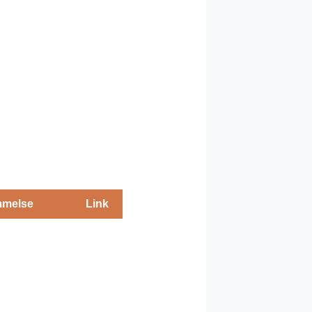
melse
Link