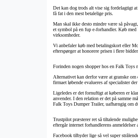
Det kan dog trods alt vise sig fordelagtigt a
få fat i den mest betalelige pris.
Man skal ikke desto mindre være så påvagt, 
et symbol på en fup e-forhandler. Køb med be
virksomheder.
Vi anbefaler køb med betalingskort eller Mo
efterspørger at honorere prisen i flere bidder
Forinden nogen shopper hos en Falk Toys net
Alternativet kan derfor være at granske om e
firmaet løbende evalueres af specialister de
Ligeledes er det fornuftigt at køberen er kl
anvender. I den relation er det på samme må
Falk Toys Dumper Trailer, uafhængig om du e
Trustpilot præsterer ret så tiltalende muligh
eftergår internet forhandlerens anmeldelser 
Facebook tilbyder lige så vel super strålend