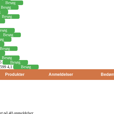
Besøg
Besøg
g
Besøg
esøg
Besøg
øg
Besøg
Besøg
15
Besøg
j 599 4,1
Besøg
Produkter
Anmeldelser
Bedøm
eret på 40 anmeldelser