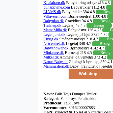
Koalabarn.dk
Babybæring udstyr 418 4,8
byhappyme.com
Babyartikler 1112 4,8
LIAMS.dk
Babyartikler 384 4,8
Besø
Villavejen.com
Børneværelset 1100 4,8
Babyplan.dk
Graviditet 94 4,8
Besøg
Tralaleg.dk
Legetøj 48 4,8
Besøg
MamaMilla.dk
Babyudstyr 126 4,75
B
Legehjulet.dk
Legetøj på hjul 3725 4,75
Livrig.dk
Småbørnsudstyr 218 4,7
Bes
Netcentret.dk
Legetøj 348 4,7
Besøg
Babyshower.dk
Børneudstyr 4142 4,7
Miniature.dk
Børnetøj 218 4,5
Besøg
Milker.dk
Ammetøj og ventetøj 373 4,2
NatureBaby.dk
Økologisk børnetøj 859 4,
Mammashop.dk
Baby, graviditet og legetø
Webshop
Navn:
Falk Toys Dumper Trailer
Kategori:
Falk Toys Pedaltraktorer
Producent:
Falk Toys
Varenummer:
3016200007883
EAN:
Vurderet til 3.5 ud af 5 stjerner bas