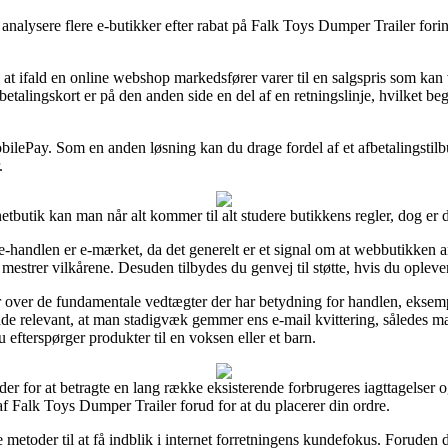
t analysere flere e-butikker efter rabat på Falk Toys Dumper Trailer forin
at ifald en online webshop markedsfører varer til en salgspris som kan 
talingskort er på den anden side en del af en retningslinje, hvilket beg
bilePay. Som en anden løsning kan du drage fordel af et afbetalingstilb
.
butik kan man når alt kommer til alt studere butikkens regler, dog er de
-handlen er e-mærket, da det generelt er et signal om at webbutikken an
r mestrer vilkårene. Desuden tilbydes du genvej til støtte, hvis du ople
ar over de fundamentale vedtægter der har betydning for handlen, eksempe
de relevant, at man stadigvæk gemmer ens e-mail kvittering, således ma
fterspørger produkter til en voksen eller et barn.
eder for at betragte en lang række eksisterende forbrugeres iagttagelser o
af Falk Toys Dumper Trailer forud for at du placerer din ordre.
e metoder til at få indblik i internet forretningens kundefokus. Foruden d