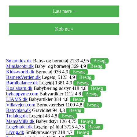
Læs mere »
Køb nu »
Smartkidz.dk
Baby- og børnetøj 2139 4,95
Besøg
MiniJacobi.dk
Baby- og børnetøj 369 4,9
Besøg
Kids-world.dk
Børnetøj 936 4,9
Besøg
BarnetsVerden.dk
Legetøj 5123 4,9
Besøg
Børnibalance.dk
Legetøj 1381 4,9
Besøg
Koalabarn.dk
Babybæring udstyr 418 4,8
Besøg
byhappyme.com
Babyartikler 1112 4,8
Besøg
LIAMS.dk
Babyartikler 384 4,8
Besøg
Villavejen.com
Børneværelset 1100 4,8
Besøg
Babyplan.dk
Graviditet 94 4,8
Besøg
Tralaleg.dk
Legetøj 48 4,8
Besøg
MamaMilla.dk
Babyudstyr 126 4,75
Besøg
Legehjulet.dk
Legetøj på hjul 3725 4,75
Besøg
Livrig.dk
Småbørnsudstyr 218 4,7
Besøg