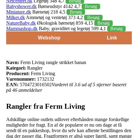
Netcentret.dk
Legetøj 348 4,7
Besøg
Babyshower.dk
Børneudstyr 4142 4,7
Besøg
Miniature.dk
Børnetøj 218 4,5
Besøg
Milker.dk
Ammetøj og ventetøj 373 4,2
Besøg
NatureBaby.dk
Økologisk børnetøj 859 4,15
Besøg
Mammashop.dk
Baby, graviditet og legetøj 599 4,1
Besøg
Webshop
Link
Navn:
Ferm Living rangle strikket banan
Kategori:
Rangler
Producent:
Ferm Living
Varenummer:
1732132
EAN:
5704723016502
Vurderet til 3.6 ud af 5 stjerner baseret
på 46 anmeldelser
Rangler fra Ferm Living
Adskillige online outlets udlover efterhånden mange forskellige
muligheder for fragt. En af de populære er nu om dage at få
sendt til en pakkeshop, hvor du selv kan afhente bestillingen den
dag der passer dig. Fragtformen er altså super ligetil, samt mange