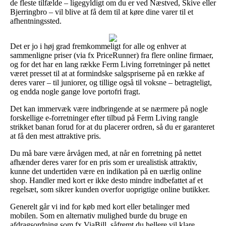
de fleste tilfælde – ligegyldigt om du er ved Næstved, Skive eller
Bjerringbro – vil blive at få dem til at køre dine varer til et
afhentningssted.
Det er jo i høj grad fremkommeligt for alle og enhver at
sammenligne priser (via fx PriceRunner) fra flere online firmaer,
og for det har en lang række Ferm Living forretninger på nettet
været presset til at at formindske salgspriserne på en række af
deres varer – til juniorer, og tillige også til voksne – betragteligt,
og endda nogle gange love portofri fragt.
Det kan immervæk være indbringende at se nærmere på nogle
forskellige e-forretninger efter tilbud på Ferm Living rangle
strikket banan forud for at du placerer ordren, så du er garanteret
at få den mest attraktive pris.
Du må bare være årvågen med, at når en forretning på nettet
afhænder deres varer for en pris som er urealistisk attraktiv,
kunne det undertiden være en indikation på en uærlig online
shop. Handler med kort er ikke desto mindre indbefattet af et
regelsæt, som sikrer kunden overfor uoprigtige online butikker.
Generelt går vi ind for køb med kort eller betalinger med
mobilen. Som en alternativ mulighed burde du bruge en
afdragsordning som fx ViaBill, såfremt du hellere vil klare