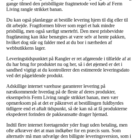
gange tilmed den prisbilligste fragtmetode ved køb af Ferm
Living rangle strikket banan.
Du kan også planlægge at bestille levering hjem til dig eller til
dit arbejde. Fragtformen bliver som regel et hak mindre
prisbillig, men også særligt smertefri. Den mest prisbevidste
fragtløsning kan ikke benægtes at være selv at hente pakken,
hvilket dog står og falder med at du bor i nærheden af
webbutikkens lager.
Leveringstidspunktet på Rangler er ret afgørende i tilfælde af at
du har brug for produktet nu og her, så i det øjemed er det i
sandhed vigtigt at du kontrollerer den estimerede leveringsdato
ved det pågældende produkt.
Adskillige internet varehuse garanterer levering på
næstkommende hverdag på de fleste af deres produkter,
eksempelvis Ferm Living rangle strikket banan, men vær
opmærksom på at det er påkrævet at bestillingen fuldbyrdes
tidligere end et aftalt tidspunkt, så de kan nå at få produkterne
ekspederet forinden de pakkeansatte drager hjemad.
Indtil flere internet foretagender yder fragt uden betaling, men
ofte afkræver det at man indkøber for en præcis sum. Som
alternativ må man udvælge den billigste leveringsversion, som i