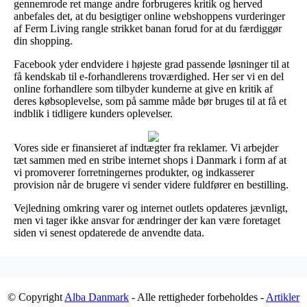
gennemrode ret mange andre forbrugeres kritik og herved
anbefales det, at du besigtiger online webshoppens vurderinger
af Ferm Living rangle strikket banan forud for at du færdiggør
din shopping.
Facebook yder endvidere i højeste grad passende løsninger til at
få kendskab til e-forhandlerens troværdighed. Her ser vi en del
online forhandlere som tilbyder kunderne at give en kritik af
deres købsoplevelse, som på samme måde bør bruges til at få et
indblik i tidligere kunders oplevelser.
Vores side er finansieret af indtægter fra reklamer. Vi arbejder
tæt sammen med en stribe internet shops i Danmark i form af at
vi promoverer forretningernes produkter, og indkasserer
provision når de brugere vi sender videre fuldfører en bestilling.
Vejledning omkring varer og internet outlets opdateres jævnligt,
men vi tager ikke ansvar for ændringer der kan være foretaget
siden vi senest opdaterede de anvendte data.
© Copyright
Alba Danmark
- Alle rettigheder forbeholdes -
Artikler