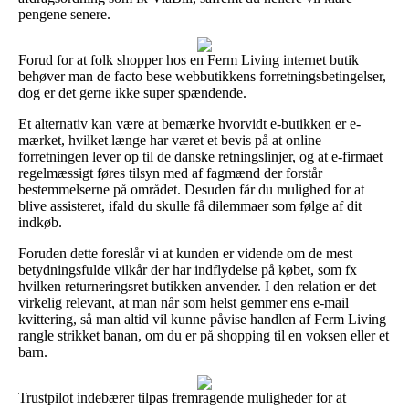
pengene senere.
Forud for at folk shopper hos en Ferm Living internet butik
behøver man de facto bese webbutikkens forretningsbetingelser,
dog er det gerne ikke super spændende.
Et alternativ kan være at bemærke hvorvidt e-butikken er e-
mærket, hvilket længe har været et bevis på at online
forretningen lever op til de danske retningslinjer, og at e-firmaet
regelmæssigt føres tilsyn med af fagmænd der forstår
bestemmelserne på området. Desuden får du mulighed for at
blive assisteret, ifald du skulle få dilemmaer som følge af dit
indkøb.
Foruden dette foreslår vi at kunden er vidende om de mest
betydningsfulde vilkår der har indflydelse på købet, som fx
hvilken returneringsret butikken anvender. I den relation er det
virkelig relevant, at man når som helst gemmer ens e-mail
kvittering, så man altid vil kunne påvise handlen af Ferm Living
rangle strikket banan, om du er på shopping til en voksen eller et
barn.
Trustpilot indebærer tilpas fremragende muligheder for at