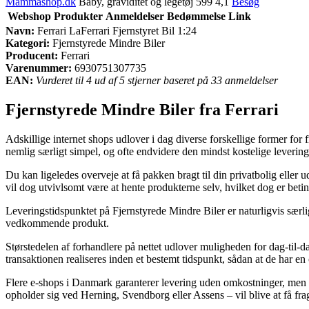
Mammashop.dk
Baby, graviditet og legetøj 599 4,1
Besøg
Webshop
Produkter
Anmeldelser
Bedømmelse
Link
Navn:
Ferrari LaFerrari Fjernstyret Bil 1:24
Kategori:
Fjernstyrede Mindre Biler
Producent:
Ferrari
Varenummer:
6930751307735
EAN:
Vurderet til 4 ud af 5 stjerner baseret på 33 anmeldelser
Fjernstyrede Mindre Biler fra Ferrari
Adskillige internet shops udlover i dag diverse forskellige former for f
nemlig særligt simpel, og ofte endvidere den mindst kostelige levering
Du kan ligeledes overveje at få pakken bragt til din privatbolig eller 
vil dog utvivlsomt være at hente produkterne selv, hvilket dog er beting
Leveringstidspunktet på Fjernstyrede Mindre Biler er naturligvis særligt
vedkommende produkt.
Størstedelen af forhandlere på nettet udlover muligheden for dag-til-d
transaktionen realiseres inden et bestemt tidspunkt, sådan at de har en c
Flere e-shops i Danmark garanterer levering uden omkostninger, men i d
opholder sig ved Herning, Svendborg eller Assens – vil blive at få fragt