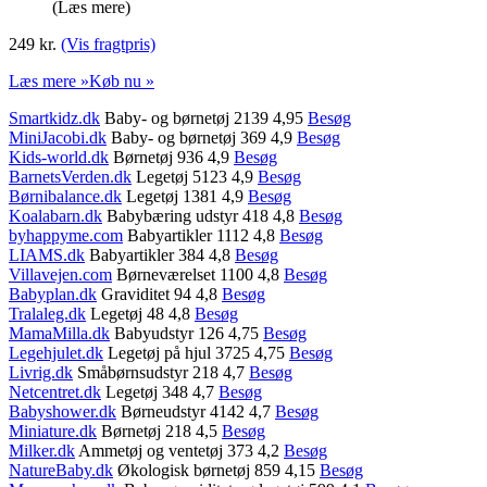
(Læs mere)
249 kr.
(Vis fragtpris)
Læs mere »
Køb nu »
Smartkidz.dk
Baby- og børnetøj 2139 4,95
Besøg
MiniJacobi.dk
Baby- og børnetøj 369 4,9
Besøg
Kids-world.dk
Børnetøj 936 4,9
Besøg
BarnetsVerden.dk
Legetøj 5123 4,9
Besøg
Børnibalance.dk
Legetøj 1381 4,9
Besøg
Koalabarn.dk
Babybæring udstyr 418 4,8
Besøg
byhappyme.com
Babyartikler 1112 4,8
Besøg
LIAMS.dk
Babyartikler 384 4,8
Besøg
Villavejen.com
Børneværelset 1100 4,8
Besøg
Babyplan.dk
Graviditet 94 4,8
Besøg
Tralaleg.dk
Legetøj 48 4,8
Besøg
MamaMilla.dk
Babyudstyr 126 4,75
Besøg
Legehjulet.dk
Legetøj på hjul 3725 4,75
Besøg
Livrig.dk
Småbørnsudstyr 218 4,7
Besøg
Netcentret.dk
Legetøj 348 4,7
Besøg
Babyshower.dk
Børneudstyr 4142 4,7
Besøg
Miniature.dk
Børnetøj 218 4,5
Besøg
Milker.dk
Ammetøj og ventetøj 373 4,2
Besøg
NatureBaby.dk
Økologisk børnetøj 859 4,15
Besøg