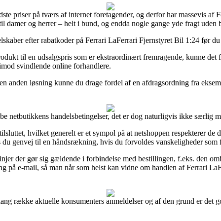
dste priser på tværs af internet foretagender, og derfor har massevis af 
så til damer og herrer – helt i bund, og endda nogle gange yde fragt uden 
elskaber efter rabatkoder på Ferrari LaFerrari Fjernstyret Bil 1:24 før du
rodukt til en udsalgspris som er ekstraordinært fremragende, kunne det 
s imod svindlende online forhandlere.
m en anden løsning kunne du drage fordel af en afdragsordning fra eksemp
be netbutikkens handelsbetingelser, det er dog naturligvis ikke særlig 
luttet, hvilket generelt er et sympol på at netshoppen respekterer de da
du genvej til en håndsrækning, hvis du forvoldes vanskeligheder som fø
jer der gør sig gældende i forbindelse med bestillingen, f.eks. den ombyt
ing på e-mail, så man når som helst kan vidne om handlen af Ferrari LaF
å en lang række aktuelle konsumenters anmeldelser og af den grund er det