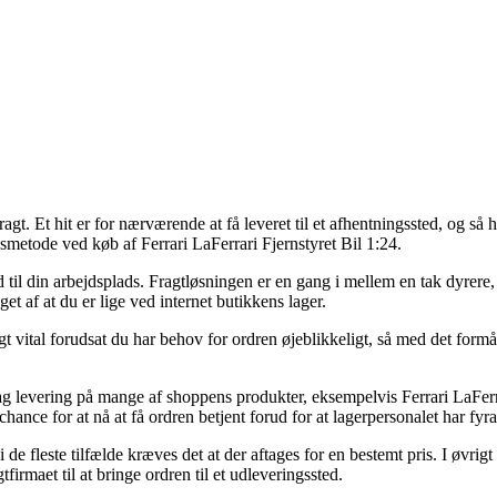
ragt. Et hit er for nærværende at få leveret til et afhentningssted, og så
smetode ved køb af Ferrari LaFerrari Fjernstyret Bil 1:24.
ud til din arbejdsplads. Fragtløsningen er en gang i mellem en tak dyrer
et af at du er lige ved internet butikkens lager.
 vital forudsat du har behov for ordren øjeblikkeligt, så med det formål 
ag levering på mange af shoppens produkter, eksempelvis Ferrari LaFerrar
hance for at nå at få ordren betjent forud for at lagerpersonalet har fyra
e fleste tilfælde kræves det at der aftages for en bestemt pris. I øvrigt
firmaet til at bringe ordren til et udleveringssted.