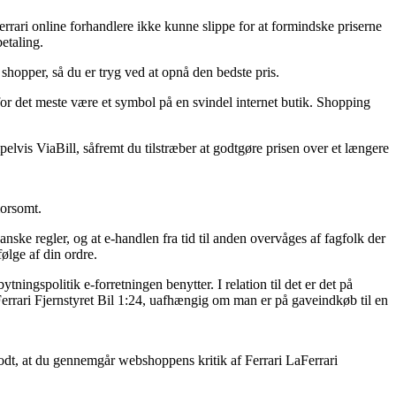
Ferrari online forhandlere ikke kunne slippe for at formindske priserne
betaling.
 shopper, så du er tryg ved at opnå den bedste pris.
for det meste være et symbol på en svindel internet butik. Shopping
elvis ViaBill, såfremt du tilstræber at godtgøre prisen over et længere
morsomt.
nske regler, og at e-handlen fra tid til anden overvåges af fagfolk der
lge af din ordre.
ningspolitik e-forretningen benytter. I relation til det er det på
errari Fjernstyret Bil 1:24, uafhængig om man er på gaveindkøb til en
 godt, at du gennemgår webshoppens kritik af Ferrari LaFerrari