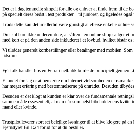
Det er i dag temmelig simpelt for alle og enhver at finde frem til de be
på specielt deres bedst i test produkter – til juniorer, og ligeledes og
Trods dette kan det imidlertid være gunstigt at efterse enkelte online s
Du skal bare ikke undervurdere, at såfremt en online shop sælger et p
med kort er på den anden side inkluderet i et lovbud, hvilket bistår o
Vi tilråder generelt kortbestillinger eller betalinger med mobilen. So
tidsrum.
Før folk handler hos en Ferrari netbutik burde de principielt gennemlø
Et andet forslag er at bemærke om internet virksomheden er e-mærke tils
har meget erfaring med bestemmelserne på området. Desuden tilbydes 
Desuden er det klogt at kunden er klar over de fundamentale retningslin
samme måde essesentielt, at man når som helst bibeholder ens kvitter
mand eller kvinde.
Trustpilot leverer stort set belejlige løsninger til at blive klogere p
Fjernstyret Bil 1:24 forud for at du bestiller.