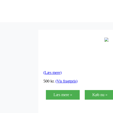
(Læs mere)
500 kr.
(Vis fragtpris)
Læs mere »
Køb nu »