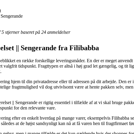
t
|| Sengerande
af 5 stjerner baseret på 24 anmeldelser
relset || Sengerande fra Filibabba
eblikket en række forskellige leveringsmåder. En der er meget anvendt er
 valgfrit tidspunkt. Fragttypen er altså i høj grad let gængelig, og tit l
.
ring hjem til din privatadresse eller til adressen på dit arbejde. Den er
elige fragtmulighed vil dog utvivlsomt være at hente pakken selv, men d
elset || Sengerande er rigtig essentiel i tilfælde af at vi skal bruge pak
idspunkt for den relevante vare.
evering efter en enkelt hverdag på mange varer, eksempelvis Filibabba 
således at de højst sandsynligt kan nå at få varen hen til fragtfirmaet fø
en gebyr, men i mange tilfælde er det kun gældende hvis der shoppes for