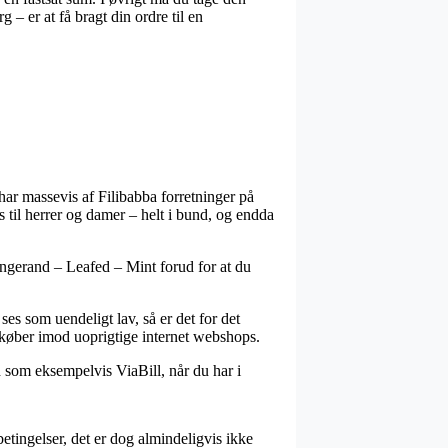
– er at få bragt din ordre til en
 har massevis af Filibabba forretninger på
 til herrer og damer – helt i bund, og endda
engerand – Leafed – Mint forud for at du
es som uendeligt lav, så er det for det
r køber imod uoprigtige internet webshops.
ud som eksempelvis ViaBill, når du har i
etingelser, det er dog almindeligvis ikke