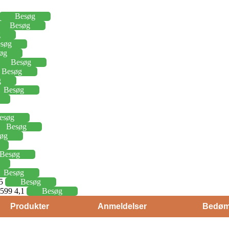
Besøg
Besøg
g
søg
øg
Besøg
Besøg
g
Besøg
esøg
Besøg
øg
Besøg
Besøg
15
Besøg
j 599 4,1
Besøg
Produkter
Anmeldelser
Bedøm