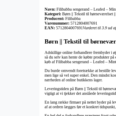
Navn:
Filibabba sengerand – Leafed – Min
Kategori:
Børn || Tekstil til børneværelset 
Producent:
Filibabba
Varenummer:
5712804007691
EAN:
5712804007691
Vurderet til 3.9 ud 
Børn || Tekstil til børnevæ
Adskillige online forhandlere frembyder i øj
så du selv kan hente de købte produkter på et
køb af Filibabba sengerand – Leafed – Mint
Du burde omvendt foretrække at bestille leve
men lige så vel super enkel. Den mindst kost
nærheden af online butikkens lager.
Leveringstiden på Børn || Tekstil til børnevær
vigtigt at vi tjekker det anslåede leveringst
En lang række firmaer på nettet byder på l
af at ordren lægges før et konkret tidspunkt, 
En hel del e-forhandlere præsterer fragt ud