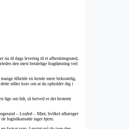
 nu til dags levering til et afhentningssted,
igeledes den mest betalelige fragtløsning ved
 i mange tilfælde en kende mere bekostelig,
ette stiller krav om at du opholder dig i
ken lige om lidt, så herved er det bestemt
sengerand – Leafed – Mint, hvilket afhænger
r de logistikansatte tager hjem.
 en fastsat sum. I øvrigt må du tage den