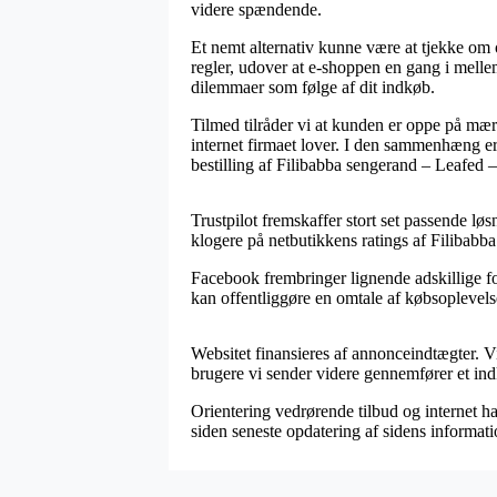
videre spændende.
Et nemt alternativ kunne være at tjekke om on
regler, udover at e-shoppen en gang i melle
dilemmaer som følge af dit indkøb.
Tilmed tilråder vi at kunden er oppe på mæ
internet firmaet lover. I den sammenhæng er
bestilling af Filibabba sengerand – Leafed –
Trustpilot fremskaffer stort set passende lø
klogere på netbutikkens ratings af Filibab
Facebook frembringer lignende adskillige for
kan offentliggøre en omtale af købsoplevelse
Websitet finansieres af annonceindtægter. V
brugere vi sender videre gennemfører et in
Orientering vedrørende tilbud og internet h
siden seneste opdatering af sidens informati