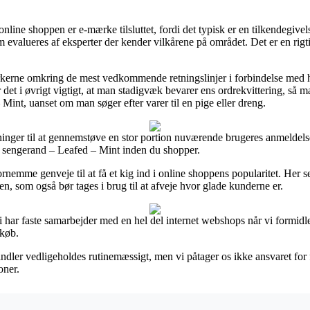
line shoppen er e-mærke tilsluttet, fordi det typisk er en tilkendegivels
m evalueres af eksperter der kender vilkårene på området. Det er en rig
rkerne omkring de mest vedkommende retningslinjer i forbindelse med ha
 det i øvrigt vigtigt, at man stadigvæk bevarer ens ordrekvittering, så
 Mint, uanset om man søger efter varer til en pige eller dreng.
sninger til at gennemstøve en stor portion nuværende brugeres anmeldelse
ba sengerand – Leafed – Mint inden du shopper.
nemme genveje til at få et kig ind i online shoppens popularitet. Her s
n, som også bør tages i brug til at afveje hvor glade kunderne er.
i har faste samarbejder med en hel del internet webshops når vi formidle
dkøb.
andler vedligeholdes rutinemæssigt, men vi påtager os ikke ansvaret fo
oner.