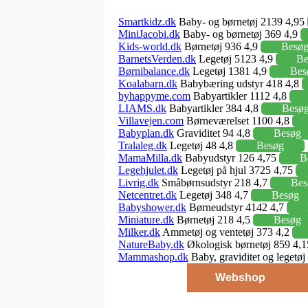
Smartkidz.dk
Baby- og børnetøj 2139 4,95
MiniJacobi.dk
Baby- og børnetøj 369 4,9
Kids-world.dk
Børnetøj 936 4,9
Besø
BarnetsVerden.dk
Legetøj 5123 4,9
Be
Børnibalance.dk
Legetøj 1381 4,9
Bes
Koalabarn.dk
Babybæring udstyr 418 4,8
byhappyme.com
Babyartikler 1112 4,8
LIAMS.dk
Babyartikler 384 4,8
Besø
Villavejen.com
Børneværelset 1100 4,8
Babyplan.dk
Graviditet 94 4,8
Besøg
Tralaleg.dk
Legetøj 48 4,8
Besøg
MamaMilla.dk
Babyudstyr 126 4,75
B
Legehjulet.dk
Legetøj på hjul 3725 4,75
Livrig.dk
Småbørnsudstyr 218 4,7
Bes
Netcentret.dk
Legetøj 348 4,7
Besøg
Babyshower.dk
Børneudstyr 4142 4,7
Miniature.dk
Børnetøj 218 4,5
Besøg
Milker.dk
Ammetøj og ventetøj 373 4,2
NatureBaby.dk
Økologisk børnetøj 859 4,
Mammashop.dk
Baby, graviditet og legetø
Webshop