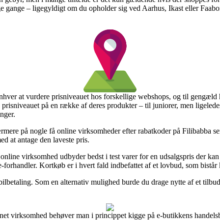
e gange – ligegyldigt om du opholder sig ved Aarhus, Ikast eller Faaborg 
g enhver at vurdere prisniveauet hos forskellige webshops, og til gengæld
risniveauet på en række af deres produkter – til juniorer, men ligeledes
nger.
 nærmere på nogle få online virksomheder efter rabatkoder på Filibabba s
ed at antage den laveste pris.
line virksomhed udbyder bedst i test varer for en udsalgspris der kan s
-forhandler. Kortkøb er i hvert fald indbefattet af et lovbud, som bistå
mobilbetaling. Som en alternativ mulighed burde du drage nytte af et tilb
ernet virksomhed behøver man i princippet kigge på e-butikkens handelsb