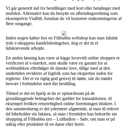
Vi går generelt ind for bestillinger med kort eller betalinger med
mobilen. Alternativt kan du benytte en afbetalingsordning som
eksempelvis ViaBill, forudsat du vil honorere omkostningerne af
flere omgange.
Inden nogen køber hos en Filibabba webshop kan man faktisk
tyde e-shoppens handelsbetingelser, dog er det tit et
tidskrævende arbejde.
En anden løsning kan være at kigge hvorvidt online shoppen er
verificeret af e-mærket, som skulle være en garanti for at
webbutikken efterfølger de danske love, tillige med at den
undertiden revideres af fagfolk som har ekspertise inden for
reglerne. Det er en rigtig god genvej til støtte, når du møder
besvær i forbindelse med din bestilling.
Tilmed er det en hjælp at du er opmærksom på de
grundlæggende betingelser der gælder for transaktionen, til
eksempel hvilken returrettighed online forretningen tilsikrer. I
den sammenhæng er det ydermere afgørende, at man til enhver
tid bibeholder sin faktura, så man i fremtiden kan bekræfte sin
shopping af Filibabba uro – Luftballon – Sølv, om man er på
udkig efter produkter til en dame eller herre.