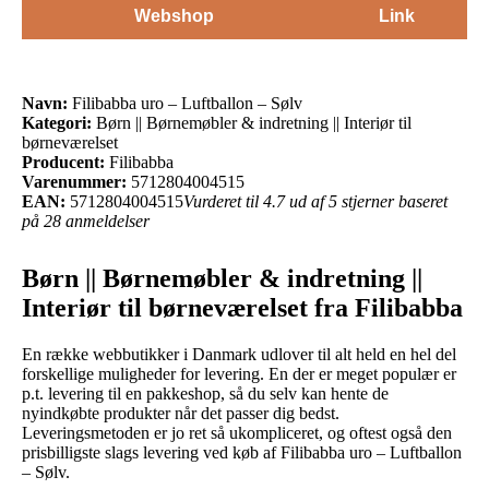
Webshop
Link
Navn:
Filibabba uro – Luftballon – Sølv
Kategori:
Børn || Børnemøbler & indretning || Interiør til
børneværelset
Producent:
Filibabba
Varenummer:
5712804004515
EAN:
5712804004515
Vurderet til 4.7 ud af 5 stjerner baseret
på 28 anmeldelser
Børn || Børnemøbler & indretning ||
Interiør til børneværelset fra Filibabba
En række webbutikker i Danmark udlover til alt held en hel del
forskellige muligheder for levering. En der er meget populær er
p.t. levering til en pakkeshop, så du selv kan hente de
nyindkøbte produkter når det passer dig bedst.
Leveringsmetoden er jo ret så ukompliceret, og oftest også den
prisbilligste slags levering ved køb af Filibabba uro – Luftballon
– Sølv.