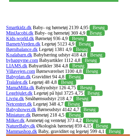
Smartkidz.dk
Baby- og børnetøj 2139 4,95
Besøg
MiniJacobi.dk
Baby- og børnetøj 369 4,9
Besøg
Kids-world.dk
Børnetøj 936 4,9
Besøg
BarnetsVerden.dk
Legetøj 5123 4,9
Besøg
Børnibalance.dk
Legetøj 1381 4,9
Besøg
Koalabarn.dk
Babybæring udstyr 418 4,8
Besøg
byhappyme.com
Babyartikler 1112 4,8
Besøg
LIAMS.dk
Babyartikler 384 4,8
Besøg
Villavejen.com
Børneværelset 1100 4,8
Besøg
Babyplan.dk
Graviditet 94 4,8
Besøg
Tralaleg.dk
Legetøj 48 4,8
Besøg
MamaMilla.dk
Babyudstyr 126 4,75
Besøg
Legehjulet.dk
Legetøj på hjul 3725 4,75
Besøg
Livrig.dk
Småbørnsudstyr 218 4,7
Besøg
Netcentret.dk
Legetøj 348 4,7
Besøg
Babyshower.dk
Børneudstyr 4142 4,7
Besøg
Miniature.dk
Børnetøj 218 4,5
Besøg
Milker.dk
Ammetøj og ventetøj 373 4,2
Besøg
NatureBaby.dk
Økologisk børnetøj 859 4,15
Besøg
Mammashop.dk
Baby, graviditet og legetøj 599 4,1
Besøg