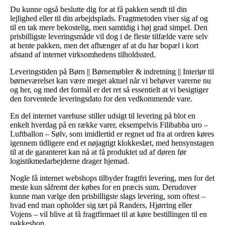
Du kunne også beslutte dig for at få pakken sendt til din
lejlighed eller til din arbejdsplads. Fragtmetoden viser sig af og
til en tak mere bekostelig, men samtidig i høj grad simpel. Den
prisbilligste leveringsmåde vil dog i de fleste tilfælde være selv
at hente pakken, men det afhænger af at du har bopæl i kort
afstand af internet virksomhedens tilholdssted.
Leveringstiden på Børn || Børnemøbler & indretning || Interiør til
børneværelset kan være meget aktuel når vi behøver varerne nu
og her, og med det formål er det ret så essentielt at vi besigtiger
den forventede leveringsdato for den vedkommende vare.
En del internet varehuse stiller udsigt til levering på blot en
enkelt hverdag på en række varer, eksempelvis Filibabba uro –
Luftballon – Sølv, som imidlertid er regnet ud fra at ordren køres
igennem tidligere end et nøjagtigt klokkeslæt, med hensynstagen
til at de garanteret kan nå at få produktet ud af døren før
logistikmedarbejderne drager hjemad.
Nogle få internet webshops tilbyder fragtfri levering, men for det
meste kun såfremt der købes for en præcis sum. Derudover
kunne man vælge den prisbilligste slags levering, som oftest –
hvad end man opholder sig tæt på Randers, Hjørring eller
Vojens – vil blive at få fragtfirmaet til at køre bestillingen til en
pakkeshop.