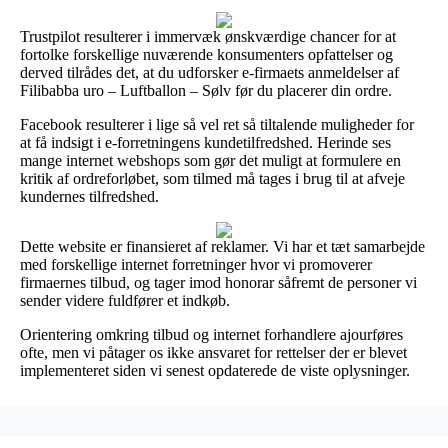
Trustpilot resulterer i immervæk ønskværdige chancer for at
fortolke forskellige nuværende konsumenters opfattelser og
derved tilrådes det, at du udforsker e-firmaets anmeldelser af
Filibabba uro – Luftballon – Sølv før du placerer din ordre.
Facebook resulterer i lige så vel ret så tiltalende muligheder for
at få indsigt i e-forretningens kundetilfredshed. Herinde ses
mange internet webshops som gør det muligt at formulere en
kritik af ordreforløbet, som tilmed må tages i brug til at afveje
kundernes tilfredshed.
Dette website er finansieret af reklamer. Vi har et tæt samarbejde
med forskellige internet forretninger hvor vi promoverer
firmaernes tilbud, og tager imod honorar såfremt de personer vi
sender videre fuldfører et indkøb.
Orientering omkring tilbud og internet forhandlere ajourføres
ofte, men vi påtager os ikke ansvaret for rettelser der er blevet
implementeret siden vi senest opdaterede de viste oplysninger.