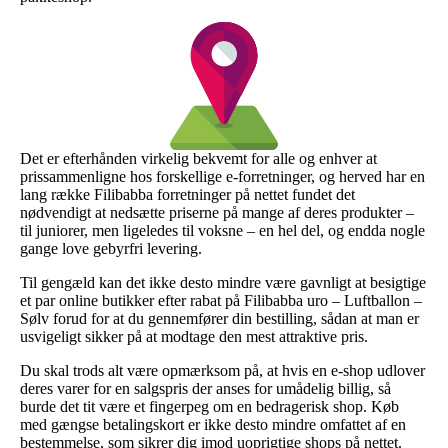
Det er efterhånden virkelig bekvemt for alle og enhver at
prissammenligne hos forskellige e-forretninger, og herved har en
lang række Filibabba forretninger på nettet fundet det
nødvendigt at nedsætte priserne på mange af deres produkter –
til juniorer, men ligeledes til voksne – en hel del, og endda nogle
gange love gebyrfri levering.
Til gengæld kan det ikke desto mindre være gavnligt at besigtige
et par online butikker efter rabat på Filibabba uro – Luftballon –
Sølv forud for at du gennemfører din bestilling, sådan at man er
usvigeligt sikker på at modtage den mest attraktive pris.
Du skal trods alt være opmærksom på, at hvis en e-shop udlover
deres varer for en salgspris der anses for umådelig billig, så
burde det tit være et fingerpeg om en bedragerisk shop. Køb
med gængse betalingskort er ikke desto mindre omfattet af en
bestemmelse, som sikrer dig imod uoprigtige shops på nettet.