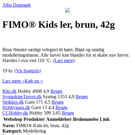
Alba Danmark
FIMO® Kids ler, brun, 42g
Brun fimoler særligt velegnet til børn. Blød og smidig
modelleringsmasse. Alle farver kan blandes for at skabe nye farver.
Hærdes i ovn ved 110 °C.
(Læs mere)
19 kr.
(Vis fragtpris)
Læs mere »
Køb nu »
Rito.dk
Hobby 4008 4,9
Besøg
SymaskineTorvet.dk
Syning 1353 4,9
Besøg
Strikkes.dk
Garn 171 4,5
Besøg
Hobbygarn.dk
Garn 13 4,4
Besøg
CCHobby.dk
Hobby 599 3,65
Besøg
Webshop
Produkter
Anmeldelser
Bedømmelse
Link
Navn:
FIMO® Kids ler, brun, 42g
Kategori:
Modellering