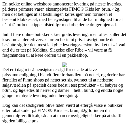
En række online webshops annoncerer levering på næste hverdag
på deres primære varer, eksempelvis FIMO® Kids ler, brun, 42g,
men det betinges af at bestillingen køres igennem forinden et
bestemt klokkeslæt, med hensynstagen til at de har mulighed for at
nå at få ordren skippet afsted før medarbejderne drager hjemad.
Indtil flere online butikker sikrer gratis levering, men oftest stiller det
krav om at der erhverves for en bestemt pris. I øvrigt burde du
beslutte sig for den mest letkøbte leveringsversion, hvilket tit – hvad
end du er tæt på Kolding, Slagelse eller Ribe – vil være at få
fragtmanden til at køre ordren til en pakkeshop.
Det er i dag ret så hensigtsmæssigt for os alle at lave
prissammenligning i blandt flere forhandlere på nettet, og derfor har
flertallet af Fimo shops på nettet set sig tvunget til at nedsætte
salgsværdien på specielt deres bedst i test produkter – til babyer og
børn, og ligeledes til herrer og damer – helt i bund, og endda nogle
gange frembyde levering uden beregning.
Dog kan det stadigvæk blive tiden værd at eftergå visse e-butikker
efter rabatkoder på FIMO® Kids ler, brun, 42g forinden du
gennemfører dit køb, sådan at man er usvigeligt sikker på at skaffe
sig den billigste pris.