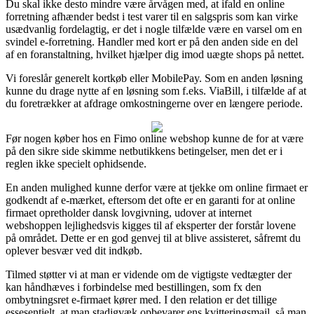
Du skal ikke desto mindre være årvågen med, at ifald en online
forretning afhænder bedst i test varer til en salgspris som kan virke
usædvanlig fordelagtig, er det i nogle tilfælde være en varsel om en
svindel e-forretning. Handler med kort er på den anden side en del
af en foranstaltning, hvilket hjælper dig imod uægte shops på nettet.
Vi foreslår generelt kortkøb eller MobilePay. Som en anden løsning
kunne du drage nytte af en løsning som f.eks. ViaBill, i tilfælde af at
du foretrækker at afdrage omkostningerne over en længere periode.
Før nogen køber hos en Fimo online webshop kunne de for at være
på den sikre side skimme netbutikkens betingelser, men det er i
reglen ikke specielt ophidsende.
En anden mulighed kunne derfor være at tjekke om online firmaet er
godkendt af e-mærket, eftersom det ofte er en garanti for at online
firmaet opretholder dansk lovgivning, udover at internet
webshoppen lejlighedsvis kigges til af eksperter der forstår lovene
på området. Dette er en god genvej til at blive assisteret, såfremt du
oplever besvær ved dit indkøb.
Tilmed støtter vi at man er vidende om de vigtigste vedtægter der
kan håndhæves i forbindelse med bestillingen, som fx den
ombytningsret e-firmaet kører med. I den relation er det tillige
essesentielt, at man stadigvæk opbevarer ens kvitteringsmail, så man