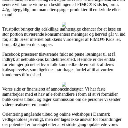
senere vil kunne vidne om bestillingen af FIMO® Kids ler, brun,
42g, ligegyldigt om man efterspørger produkter til en kvinde eller
mand.
Trustpilot bringer dig adskillige uafhængige chancer for at læse en
stor portion nuværende konsumenters meninger og herved går vi ind
for, at du læser internet butikkens vurderinger af FIMO® Kids ler,
brun, 42g inden du shopper.
Facebook præsterer tilsvarende fuldt ud pæne løsninger til at få
indtryk af netbutikkens kundetilfredshed. Herinde er der endda
forretninger på nettet hvor folk kan nedfælde en kritik af deres
købsoplevelse, som ligeledes bør drages fordel af til at vurdere
kundernes tilfredshed.
Vores side er finansieret af annonceindtægter. Vi har faste
samarbejder med et hav af e-forhandlere i form af at vi formidler
butikkernes tilbud, og tager kommission om de personer vi sender
videre realiserer en handel.
Orientering angående tilbud og online webshops i Danmark
vedligeholdes jævnligt, men der tages ikke ansvar for forandringer
der potentielt er foretaget efter at vi sidste gang opdaterede vores