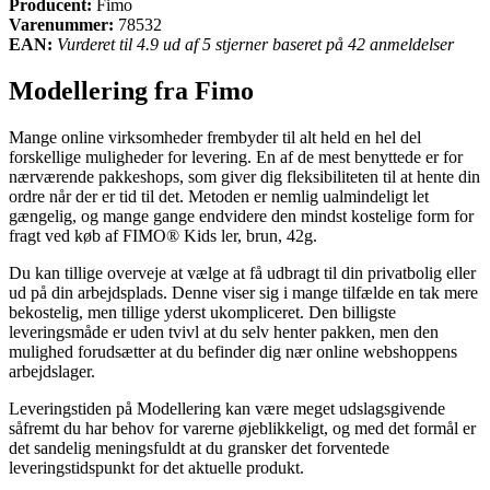
Producent:
Fimo
Varenummer:
78532
EAN:
Vurderet til 4.9 ud af 5 stjerner baseret på 42 anmeldelser
Modellering fra Fimo
Mange online virksomheder frembyder til alt held en hel del
forskellige muligheder for levering. En af de mest benyttede er for
nærværende pakkeshops, som giver dig fleksibiliteten til at hente din
ordre når der er tid til det. Metoden er nemlig ualmindeligt let
gængelig, og mange gange endvidere den mindst kostelige form for
fragt ved køb af FIMO® Kids ler, brun, 42g.
Du kan tillige overveje at vælge at få udbragt til din privatbolig eller
ud på din arbejdsplads. Denne viser sig i mange tilfælde en tak mere
bekostelig, men tillige yderst ukompliceret. Den billigste
leveringsmåde er uden tvivl at du selv henter pakken, men den
mulighed forudsætter at du befinder dig nær online webshoppens
arbejdslager.
Leveringstiden på Modellering kan være meget udslagsgivende
såfremt du har behov for varerne øjeblikkeligt, og med det formål er
det sandelig meningsfuldt at du gransker det forventede
leveringstidspunkt for det aktuelle produkt.