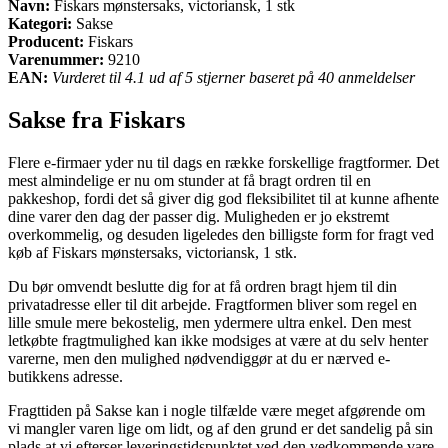
Navn:
Fiskars mønstersaks, victoriansk, 1 stk
Kategori:
Sakse
Producent:
Fiskars
Varenummer:
9210
EAN:
Vurderet til 4.1 ud af 5 stjerner baseret på 40 anmeldelser
Sakse fra Fiskars
Flere e-firmaer yder nu til dags en række forskellige fragtformer. Det
mest almindelige er nu om stunder at få bragt ordren til en
pakkeshop, fordi det så giver dig god fleksibilitet til at kunne afhente
dine varer den dag der passer dig. Muligheden er jo ekstremt
overkommelig, og desuden ligeledes den billigste form for fragt ved
køb af Fiskars mønstersaks, victoriansk, 1 stk.
Du bør omvendt beslutte dig for at få ordren bragt hjem til din
privatadresse eller til dit arbejde. Fragtformen bliver som regel en
lille smule mere bekostelig, men ydermere ultra enkel. Den mest
letkøbte fragtmulighed kan ikke modsiges at være at du selv henter
varerne, men den mulighed nødvendiggør at du er nærved e-
butikkens adresse.
Fragttiden på Sakse kan i nogle tilfælde være meget afgørende om
vi mangler varen lige om lidt, og af den grund er det sandelig på sin
plads at vi efterser leveringstidspunktet ved den vedkommende vare.