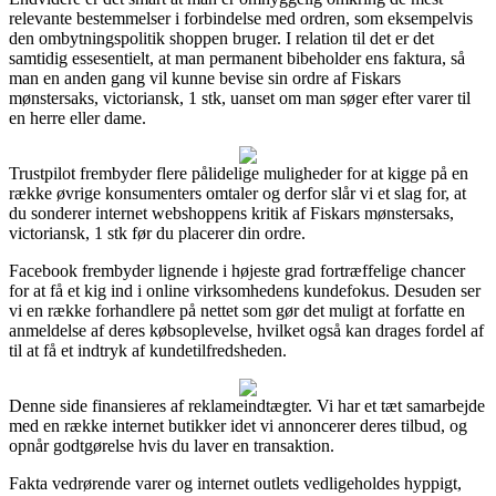
relevante bestemmelser i forbindelse med ordren, som eksempelvis
den ombytningspolitik shoppen bruger. I relation til det er det
samtidig essesentielt, at man permanent bibeholder ens faktura, så
man en anden gang vil kunne bevise sin ordre af Fiskars
mønstersaks, victoriansk, 1 stk, uanset om man søger efter varer til
en herre eller dame.
Trustpilot frembyder flere pålidelige muligheder for at kigge på en
række øvrige konsumenters omtaler og derfor slår vi et slag for, at
du sonderer internet webshoppens kritik af Fiskars mønstersaks,
victoriansk, 1 stk før du placerer din ordre.
Facebook frembyder lignende i højeste grad fortræffelige chancer
for at få et kig ind i online virksomhedens kundefokus. Desuden ser
vi en række forhandlere på nettet som gør det muligt at forfatte en
anmeldelse af deres købsoplevelse, hvilket også kan drages fordel af
til at få et indtryk af kundetilfredsheden.
Denne side finansieres af reklameindtægter. Vi har et tæt samarbejde
med en række internet butikker idet vi annoncerer deres tilbud, og
opnår godtgørelse hvis du laver en transaktion.
Fakta vedrørende varer og internet outlets vedligeholdes hyppigt,