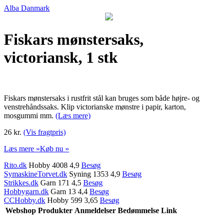
Alba Danmark
Fiskars mønstersaks,
victoriansk, 1 stk
Fiskars mønstersaks i rustfrit stål kan bruges som både højre- og
venstrehåndssaks. Klip victorianske mønstre i papir, karton,
mosgummi mm.
(Læs mere)
26 kr.
(Vis fragtpris)
Læs mere »
Køb nu »
Rito.dk
Hobby 4008 4,9
Besøg
SymaskineTorvet.dk
Syning 1353 4,9
Besøg
Strikkes.dk
Garn 171 4,5
Besøg
Hobbygarn.dk
Garn 13 4,4
Besøg
CCHobby.dk
Hobby 599 3,65
Besøg
Webshop
Produkter
Anmeldelser
Bedømmelse
Link