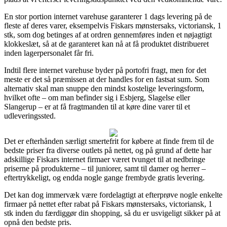
En stor portion internet varehuse garanterer 1 dags levering på de
fleste af deres varer, eksempelvis Fiskars mønstersaks, victoriansk, 1
stk, som dog betinges af at ordren gennemføres inden et nøjagtigt
klokkeslæt, så at de garanteret kan nå at få produktet distribueret
inden lagerpersonalet får fri.
Indtil flere internet varehuse byder på portofri fragt, men for det
meste er det så præmissen at der handles for en fastsat sum. Som
alternativ skal man snuppe den mindst kostelige leveringsform,
hvilket ofte – om man befinder sig i Esbjerg, Slagelse eller
Slangerup – er at få fragtmanden til at køre dine varer til et
udleveringssted.
Det er efterhånden særligt smertefrit for købere at finde frem til de
bedste priser fra diverse outlets på nettet, og på grund af dette har
adskillige Fiskars internet firmaer været tvunget til at nedbringe
priserne på produkterne – til juniorer, samt til damer og herrer –
eftertrykkeligt, og endda nogle gange frembyde gratis levering.
Det kan dog immervæk være fordelagtigt at efterprøve nogle enkelte
firmaer på nettet efter rabat på Fiskars mønstersaks, victoriansk, 1
stk inden du færdiggør din shopping, så du er usvigeligt sikker på at
opnå den bedste pris.