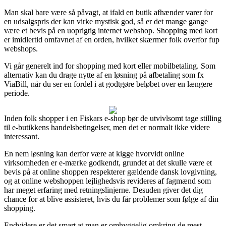
Man skal bare være så påvagt, at ifald en butik afhænder varer for
en udsalgspris der kan virke mystisk god, så er det mange gange
være et bevis på en uoprigtig internet webshop. Shopping med kort
er imidlertid omfavnet af en orden, hvilket skærmer folk overfor fup
webshops.
Vi går generelt ind for shopping med kort eller mobilbetaling. Som
alternativ kan du drage nytte af en løsning på afbetaling som fx
ViaBill, når du ser en fordel i at godtgøre beløbet over en længere
periode.
Inden folk shopper i en Fiskars e-shop bør de utvivlsomt tage stilling
til e-butikkens handelsbetingelser, men det er normalt ikke videre
interessant.
En nem løsning kan derfor være at kigge hvorvidt online
virksomheden er e-mærke godkendt, grundet at det skulle være et
bevis på at online shoppen respekterer gældende dansk lovgivning,
og at online webshoppen lejlighedsvis revideres af fagmænd som
har meget erfaring med retningslinjerne. Desuden giver det dig
chance for at blive assisteret, hvis du får problemer som følge af din
shopping.
Endvidere er det smart at man er omhyggelig omkring de mest