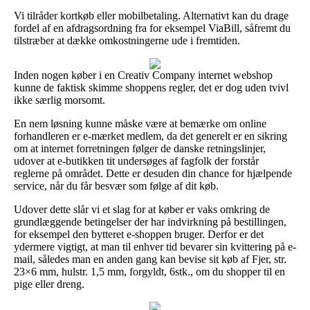
Vi tilråder kortkøb eller mobilbetaling. Alternativt kan du drage
fordel af en afdragsordning fra for eksempel ViaBill, såfremt du
tilstræber at dække omkostningerne ude i fremtiden.
Inden nogen køber i en Creativ Company internet webshop
kunne de faktisk skimme shoppens regler, det er dog uden tvivl
ikke særlig morsomt.
En nem løsning kunne måske være at bemærke om online
forhandleren er e-mærket medlem, da det generelt er en sikring
om at internet forretningen følger de danske retningslinjer,
udover at e-butikken tit undersøges af fagfolk der forstår
reglerne på området. Dette er desuden din chance for hjælpende
service, når du får besvær som følge af dit køb.
Udover dette slår vi et slag for at køber er vaks omkring de
grundlæggende betingelser der har indvirkning på bestillingen,
for eksempel den bytteret e-shoppen bruger. Derfor er det
ydermere vigtigt, at man til enhver tid bevarer sin kvittering på e-
mail, således man en anden gang kan bevise sit køb af Fjer, str.
23×6 mm, hulstr. 1,5 mm, forgyldt, 6stk., om du shopper til en
pige eller dreng.