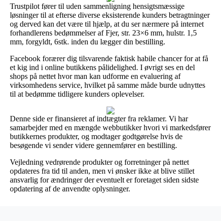
Trustpilot fører til uden sammenligning hensigtsmæssige
løsninger til at efterse diverse eksisterende kunders betragtninger
og derved kan det være til hjælp, at du ser nærmere på internet
forhandlerens bedømmelser af Fjer, str. 23×6 mm, hulstr. 1,5
mm, forgyldt, 6stk. inden du lægger din bestilling.
Facebook forærer dig tilsvarende faktisk habile chancer for at få
et kig ind i online butikkens pålidelighed. I øvrigt ses en del
shops på nettet hvor man kan udforme en evaluering af
virksomhedens service, hvilket på samme måde burde udnyttes
til at bedømme tidligere kunders oplevelser.
Denne side er finansieret af indtægter fra reklamer. Vi har
samarbejder med en mængde webbutikker hvori vi markedsfører
butikkernes produkter, og modtager godtgørelse hvis de
besøgende vi sender videre gennemfører en bestilling.
Vejledning vedrørende produkter og forretninger på nettet
opdateres fra tid til anden, men vi ønsker ikke at blive stillet
ansvarlig for ændringer der eventuelt er foretaget siden sidste
opdatering af de anvendte oplysninger.