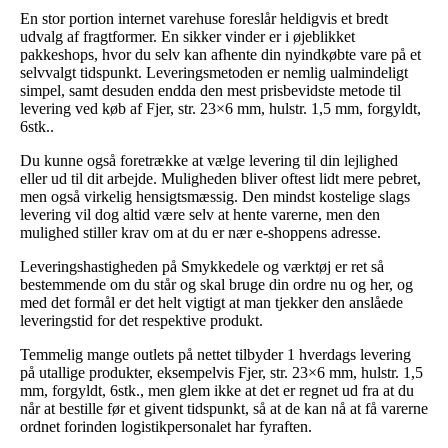
En stor portion internet varehuse foreslår heldigvis et bredt
udvalg af fragtformer. En sikker vinder er i øjeblikket
pakkeshops, hvor du selv kan afhente din nyindkøbte vare på et
selvvalgt tidspunkt. Leveringsmetoden er nemlig ualmindeligt
simpel, samt desuden endda den mest prisbevidste metode til
levering ved køb af Fjer, str. 23×6 mm, hulstr. 1,5 mm, forgyldt,
6stk..
Du kunne også foretrække at vælge levering til din lejlighed
eller ud til dit arbejde. Muligheden bliver oftest lidt mere pebret,
men også virkelig hensigtsmæssig. Den mindst kostelige slags
levering vil dog altid være selv at hente varerne, men den
mulighed stiller krav om at du er nær e-shoppens adresse.
Leveringshastigheden på Smykkedele og værktøj er ret så
bestemmende om du står og skal bruge din ordre nu og her, og
med det formål er det helt vigtigt at man tjekker den anslåede
leveringstid for det respektive produkt.
Temmelig mange outlets på nettet tilbyder 1 hverdags levering
på utallige produkter, eksempelvis Fjer, str. 23×6 mm, hulstr. 1,5
mm, forgyldt, 6stk., men glem ikke at det er regnet ud fra at du
når at bestille før et givent tidspunkt, så at de kan nå at få varerne
ordnet forinden logistikpersonalet har fyraften.