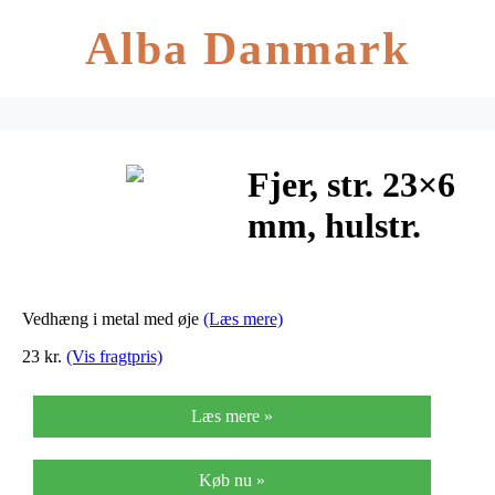
Alba Danmark
Fjer, str. 23×6
mm, hulstr.
1,5 mm,
forgyldt, 6stk.
Vedhæng i metal med øje
(Læs mere)
23 kr.
(Vis fragtpris)
Læs mere »
Køb nu »