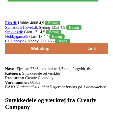
Rito.dk
Hobby 4008 4,9
Besøg
SymaskineTorvet.dk
Syning 1353 4,9
Besøg
Strikkes.dk
Garn 171 4,5
Besøg
Hobbygarn.dk
Garn 13 4,4
Besøg
CCHobby.dk
Hobby 599 3,65
Besøg
Webshop
Link
Navn:
Fjer, str. 23×6 mm, hulstr. 1,5 mm, forgyldt, 6stk.
Kategori:
Smykkedele og værktøj
Producent:
Creativ Company
Varenummer:
60563
EAN:
Vurderet til 4.1 ud af 5 stjerner baseret på 1 anmeldelser
Smykkedele og værktøj fra Creativ
Company