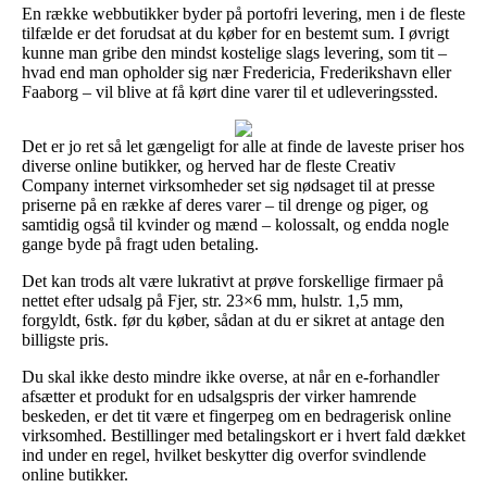
En række webbutikker byder på portofri levering, men i de fleste
tilfælde er det forudsat at du køber for en bestemt sum. I øvrigt
kunne man gribe den mindst kostelige slags levering, som tit –
hvad end man opholder sig nær Fredericia, Frederikshavn eller
Faaborg – vil blive at få kørt dine varer til et udleveringssted.
Det er jo ret så let gængeligt for alle at finde de laveste priser hos
diverse online butikker, og herved har de fleste Creativ
Company internet virksomheder set sig nødsaget til at presse
priserne på en række af deres varer – til drenge og piger, og
samtidig også til kvinder og mænd – kolossalt, og endda nogle
gange byde på fragt uden betaling.
Det kan trods alt være lukrativt at prøve forskellige firmaer på
nettet efter udsalg på Fjer, str. 23×6 mm, hulstr. 1,5 mm,
forgyldt, 6stk. før du køber, sådan at du er sikret at antage den
billigste pris.
Du skal ikke desto mindre ikke overse, at når en e-forhandler
afsætter et produkt for en udsalgspris der virker hamrende
beskeden, er det tit være et fingerpeg om en bedragerisk online
virksomhed. Bestillinger med betalingskort er i hvert fald dækket
ind under en regel, hvilket beskytter dig overfor svindlende
online butikker.