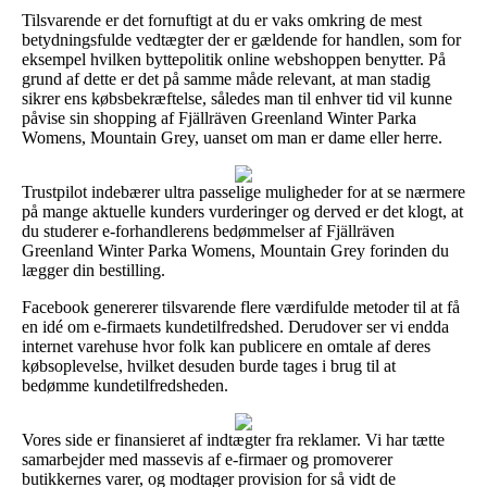
Tilsvarende er det fornuftigt at du er vaks omkring de mest
betydningsfulde vedtægter der er gældende for handlen, som for
eksempel hvilken byttepolitik online webshoppen benytter. På
grund af dette er det på samme måde relevant, at man stadig
sikrer ens købsbekræftelse, således man til enhver tid vil kunne
påvise sin shopping af Fjällräven Greenland Winter Parka
Womens, Mountain Grey, uanset om man er dame eller herre.
Trustpilot indebærer ultra passelige muligheder for at se nærmere
på mange aktuelle kunders vurderinger og derved er det klogt, at
du studerer e-forhandlerens bedømmelser af Fjällräven
Greenland Winter Parka Womens, Mountain Grey forinden du
lægger din bestilling.
Facebook genererer tilsvarende flere værdifulde metoder til at få
en idé om e-firmaets kundetilfredshed. Derudover ser vi endda
internet varehuse hvor folk kan publicere en omtale af deres
købsoplevelse, hvilket desuden burde tages i brug til at
bedømme kundetilfredsheden.
Vores side er finansieret af indtægter fra reklamer. Vi har tætte
samarbejder med massevis af e-firmaer og promoverer
butikkernes varer, og modtager provision for så vidt de