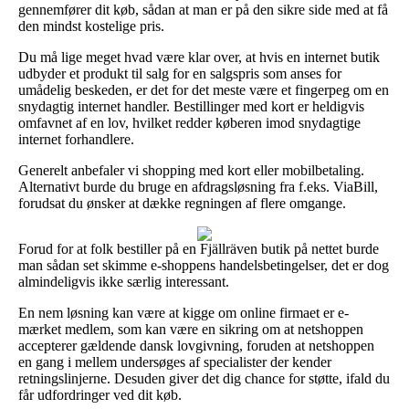
gennemfører dit køb, sådan at man er på den sikre side med at få
den mindst kostelige pris.
Du må lige meget hvad være klar over, at hvis en internet butik
udbyder et produkt til salg for en salgspris som anses for
umådelig beskeden, er det for det meste være et fingerpeg om en
snydagtig internet handler. Bestillinger med kort er heldigvis
omfavnet af en lov, hvilket redder køberen imod snydagtige
internet forhandlere.
Generelt anbefaler vi shopping med kort eller mobilbetaling.
Alternativt burde du bruge en afdragsløsning fra f.eks. ViaBill,
forudsat du ønsker at dække regningen af flere omgange.
Forud for at folk bestiller på en Fjällräven butik på nettet burde
man sådan set skimme e-shoppens handelsbetingelser, det er dog
almindeligvis ikke særlig interessant.
En nem løsning kan være at kigge om online firmaet er e-
mærket medlem, som kan være en sikring om at netshoppen
accepterer gældende dansk lovgivning, foruden at netshoppen
en gang i mellem undersøges af specialister der kender
retningslinjerne. Desuden giver det dig chance for støtte, ifald du
får udfordringer ved dit køb.