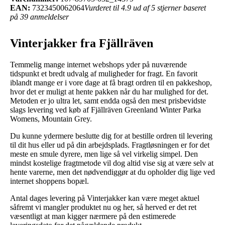
EAN:
7323450062064
Vurderet til 4.9 ud af 5 stjerner baseret
på 39 anmeldelser
Vinterjakker fra Fjällräven
Temmelig mange internet webshops yder på nuværende
tidspunkt et bredt udvalg af muligheder for fragt. En favorit
iblandt mange er i vore dage at få bragt ordren til en pakkeshop,
hvor det er muligt at hente pakken når du har mulighed for det.
Metoden er jo ultra let, samt endda også den mest prisbevidste
slags levering ved køb af Fjällräven Greenland Winter Parka
Womens, Mountain Grey.
Du kunne ydermere beslutte dig for at bestille ordren til levering
til dit hus eller ud på din arbejdsplads. Fragtløsningen er for det
meste en smule dyrere, men lige så vel virkelig simpel. Den
mindst kostelige fragtmetode vil dog altid vise sig at være selv at
hente varerne, men det nødvendiggør at du opholder dig lige ved
internet shoppens bopæl.
Antal dages levering på Vinterjakker kan være meget aktuel
såfremt vi mangler produktet nu og her, så herved er det ret
væsentligt at man kigger nærmere på den estimerede