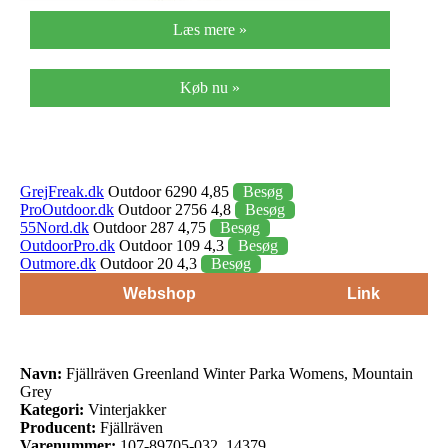
Læs mere »
Køb nu »
GrejFreak.dk
Outdoor 6290 4,85
Besøg
ProOutdoor.dk
Outdoor 2756 4,8
Besøg
55Nord.dk
Outdoor 287 4,75
Besøg
OutdoorPro.dk
Outdoor 109 4,3
Besøg
Outmore.dk
Outdoor 20 4,3
Besøg
Webshop
Link
Navn:
Fjällräven Greenland Winter Parka Womens, Mountain
Grey
Kategori:
Vinterjakker
Producent:
Fjällräven
Varenummer:
107-89705-032_14379