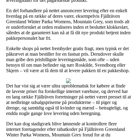
leveringsdato for det pågældende produkt.
En del forhandlere på nettet annoncerer levering efter en enkelt
hverdag på en række af deres varer, eksempelvis Fjällräven
Greenland Winter Parka Womens, Mountain Grey, som trods alt
er underforstået at orden realiseres inden et besluttet klokkeslæt,
således at de garanteret kan nå at få dit nye produkt betjent inden
pakkepersonalet har fri.
Enkelte shops på nettet frembyder gratis fragt, men typisk er det
påkrævet at man bestiller for en fastsat pris. Derudover skulle
man gribe den prisbilligste leveringsmåde, som ofte – uden
hensyn til om man befinder sig nær Roskilde, Svendborg eller
Skjern – vil være at få dem til at levere pakken til en pakkeshop.
Det har vist sig at være ultra uproblematisk for købere at finde
de laveste priser fra forskellige internet varehuse, og derved har
en lang række Fjällräven forretninger på nettet været presset til at
at nedbringe udsalgspriserne på produkterne – til piger og
drenge, og samtidig også til kvinder og mænd – betragteligt, og
endda nogle gange love levering uden beregning.
Det kan dog stadigvæk blive lønnende at kontrollere flere
internet foretagender efter rabatkoder på Fjällräven Greenland
Winter Parka Womens, Mountain Grey forud for at du