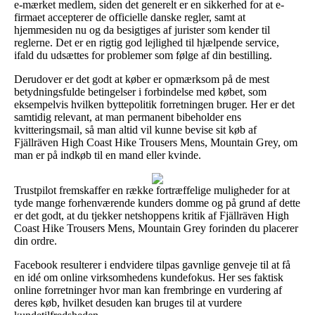
e-mærket medlem, siden det generelt er en sikkerhed for at e-
firmaet accepterer de officielle danske regler, samt at
hjemmesiden nu og da besigtiges af jurister som kender til
reglerne. Det er en rigtig god lejlighed til hjælpende service,
ifald du udsættes for problemer som følge af din bestilling.
Derudover er det godt at køber er opmærksom på de mest
betydningsfulde betingelser i forbindelse med købet, som
eksempelvis hvilken byttepolitik forretningen bruger. Her er det
samtidig relevant, at man permanent bibeholder ens
kvitteringsmail, så man altid vil kunne bevise sit køb af
Fjällräven High Coast Hike Trousers Mens, Mountain Grey, om
man er på indkøb til en mand eller kvinde.
Trustpilot fremskaffer en række fortræffelige muligheder for at
tyde mange forhenværende kunders domme og på grund af dette
er det godt, at du tjekker netshoppens kritik af Fjällräven High
Coast Hike Trousers Mens, Mountain Grey forinden du placerer
din ordre.
Facebook resulterer i endvidere tilpas gavnlige genveje til at få
en idé om online virksomhedens kundefokus. Her ses faktisk
online forretninger hvor man kan frembringe en vurdering af
deres køb, hvilket desuden kan bruges til at vurdere