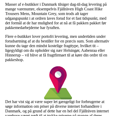
Masser af e-butikker i Danmark tilsiger dag-til-dag levering på
mange varenumre, eksempelvis Fjällräven High Coast Hike
Trousers Mens, Mountain Grey, som trods alt tager
udgangspunkt i at ordren laves forud for et fast tidspunkt, med
det formål at de har mulighed for at nå at få pakken pakket før
pakkemedarbejderne har fyraften.
Flere e-butikker lover portofri levering, men undertiden under
forudsætning af at du bestiller for en præcis sum. Som alternativ
kunne du tage den mindst kostelige fragttype, hvilket tit –
ligegyldigt om du opholder sig nær Helsingør, Aabenraa eller
Hinnerup – vil blive at få fragtfirmaet til at køre din ordre til en
pakkeshop.
Det har vist sig at være super let gængeligt for forbrugerne at
søge information om priser på diverse internet forhandlere i
Danmark, og på grund af dette har en hel del Fjällräven internet
varehuse været nødt til at trykke priserne på mange af deres