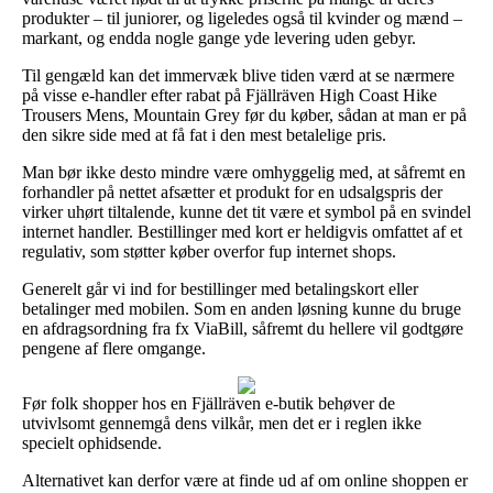
produkter – til juniorer, og ligeledes også til kvinder og mænd –
markant, og endda nogle gange yde levering uden gebyr.
Til gengæld kan det immervæk blive tiden værd at se nærmere
på visse e-handler efter rabat på Fjällräven High Coast Hike
Trousers Mens, Mountain Grey før du køber, sådan at man er på
den sikre side med at få fat i den mest betalelige pris.
Man bør ikke desto mindre være omhyggelig med, at såfremt en
forhandler på nettet afsætter et produkt for en udsalgspris der
virker uhørt tiltalende, kunne det tit være et symbol på en svindel
internet handler. Bestillinger med kort er heldigvis omfattet af et
regulativ, som støtter køber overfor fup internet shops.
Generelt går vi ind for bestillinger med betalingskort eller
betalinger med mobilen. Som en anden løsning kunne du bruge
en afdragsordning fra fx ViaBill, såfremt du hellere vil godtgøre
pengene af flere omgange.
Før folk shopper hos en Fjällräven e-butik behøver de
utvivlsomt gennemgå dens vilkår, men det er i reglen ikke
specielt ophidsende.
Alternativet kan derfor være at finde ud af om online shoppen er