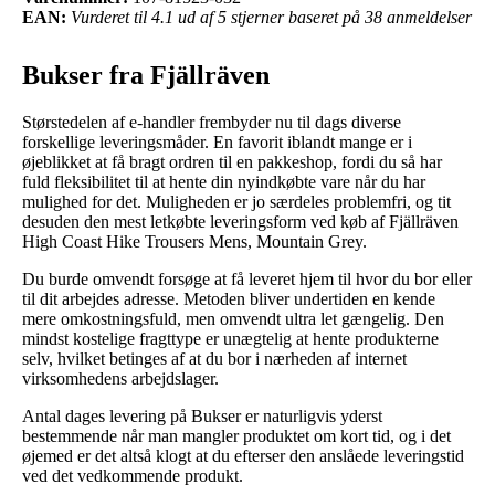
EAN:
Vurderet til 4.1 ud af 5 stjerner baseret på 38 anmeldelser
Bukser fra Fjällräven
Størstedelen af e-handler frembyder nu til dags diverse
forskellige leveringsmåder. En favorit iblandt mange er i
øjeblikket at få bragt ordren til en pakkeshop, fordi du så har
fuld fleksibilitet til at hente din nyindkøbte vare når du har
mulighed for det. Muligheden er jo særdeles problemfri, og tit
desuden den mest letkøbte leveringsform ved køb af Fjällräven
High Coast Hike Trousers Mens, Mountain Grey.
Du burde omvendt forsøge at få leveret hjem til hvor du bor eller
til dit arbejdes adresse. Metoden bliver undertiden en kende
mere omkostningsfuld, men omvendt ultra let gængelig. Den
mindst kostelige fragttype er unægtelig at hente produkterne
selv, hvilket betinges af at du bor i nærheden af internet
virksomhedens arbejdslager.
Antal dages levering på Bukser er naturligvis yderst
bestemmende når man mangler produktet om kort tid, og i det
øjemed er det altså klogt at du efterser den anslåede leveringstid
ved det vedkommende produkt.