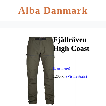
Alba Danmark
Fjällräven
High Coast
Hike Trousers
Mens,
(Læs mere)
Mountain
1200 kr.
(Vis fragtpris)
Grey