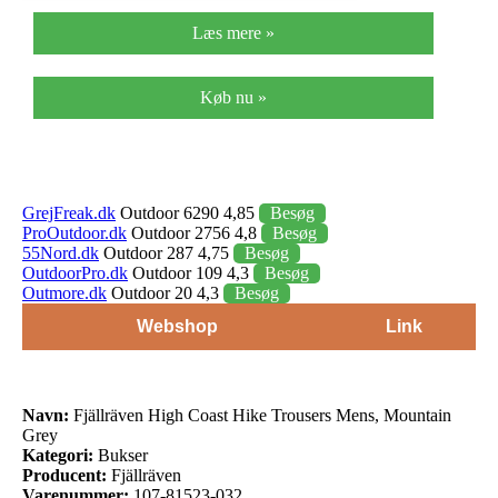
Læs mere »
Køb nu »
GrejFreak.dk
Outdoor 6290 4,85
Besøg
ProOutdoor.dk
Outdoor 2756 4,8
Besøg
55Nord.dk
Outdoor 287 4,75
Besøg
OutdoorPro.dk
Outdoor 109 4,3
Besøg
Outmore.dk
Outdoor 20 4,3
Besøg
Webshop
Link
Navn:
Fjällräven High Coast Hike Trousers Mens, Mountain
Grey
Kategori:
Bukser
Producent:
Fjällräven
Varenummer:
107-81523-032