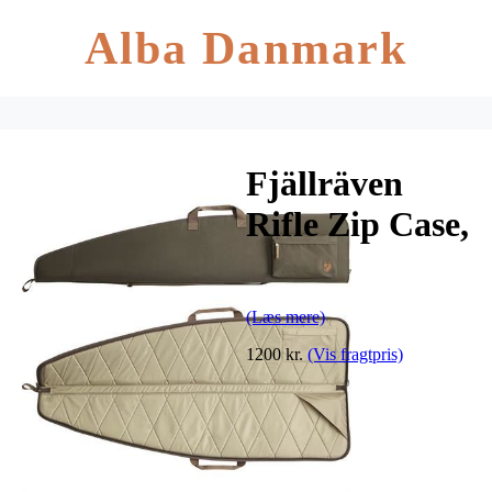
Alba Danmark
Fjällräven
Rifle Zip Case,
Dark Olive
(Læs mere)
1200 kr.
(Vis fragtpris)