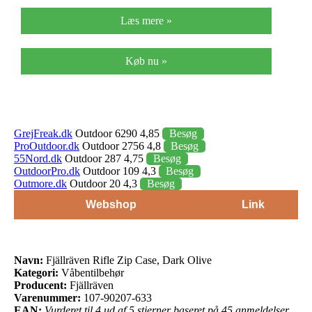
Læs mere »
Køb nu »
GrejFreak.dk
Outdoor 6290 4,85
Besøg
ProOutdoor.dk
Outdoor 2756 4,8
Besøg
55Nord.dk
Outdoor 287 4,75
Besøg
OutdoorPro.dk
Outdoor 109 4,3
Besøg
Outmore.dk
Outdoor 20 4,3
Besøg
Webshop
Link
Navn:
Fjällräven Rifle Zip Case, Dark Olive
Kategori:
Våbentilbehør
Producent:
Fjällräven
Varenummer:
107-90207-633
EAN:
Vurderet til 4 ud af 5 stjerner baseret på 45 anmeldelser