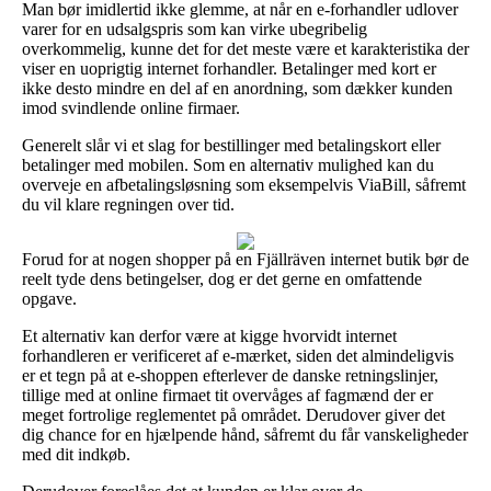
Man bør imidlertid ikke glemme, at når en e-forhandler udlover
varer for en udsalgspris som kan virke ubegribelig
overkommelig, kunne det for det meste være et karakteristika der
viser en uoprigtig internet forhandler. Betalinger med kort er
ikke desto mindre en del af en anordning, som dækker kunden
imod svindlende online firmaer.
Generelt slår vi et slag for bestillinger med betalingskort eller
betalinger med mobilen. Som en alternativ mulighed kan du
overveje en afbetalingsløsning som eksempelvis ViaBill, såfremt
du vil klare regningen over tid.
Forud for at nogen shopper på en Fjällräven internet butik bør de
reelt tyde dens betingelser, dog er det gerne en omfattende
opgave.
Et alternativ kan derfor være at kigge hvorvidt internet
forhandleren er verificeret af e-mærket, siden det almindeligvis
er et tegn på at e-shoppen efterlever de danske retningslinjer,
tillige med at online firmaet tit overvåges af fagmænd der er
meget fortrolige reglementet på området. Derudover giver det
dig chance for en hjælpende hånd, såfremt du får vanskeligheder
med dit indkøb.