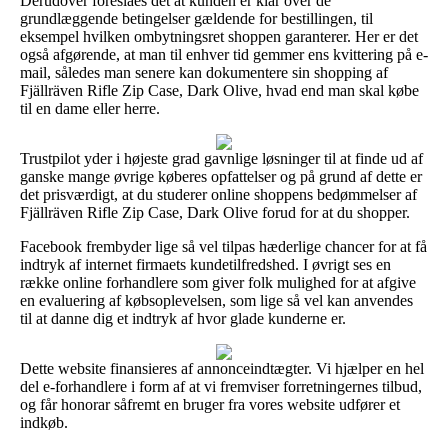
Derudover foreslåes det at kunden er klar over de
grundlæggende betingelser gældende for bestillingen, til
eksempel hvilken ombytningsret shoppen garanterer. Her er det
også afgørende, at man til enhver tid gemmer ens kvittering på e-
mail, således man senere kan dokumentere sin shopping af
Fjällräven Rifle Zip Case, Dark Olive, hvad end man skal købe
til en dame eller herre.
Trustpilot yder i højeste grad gavnlige løsninger til at finde ud af
ganske mange øvrige køberes opfattelser og på grund af dette er
det prisværdigt, at du studerer online shoppens bedømmelser af
Fjällräven Rifle Zip Case, Dark Olive forud for at du shopper.
Facebook frembyder lige så vel tilpas hæderlige chancer for at få
indtryk af internet firmaets kundetilfredshed. I øvrigt ses en
række online forhandlere som giver folk mulighed for at afgive
en evaluering af købsoplevelsen, som lige så vel kan anvendes
til at danne dig et indtryk af hvor glade kunderne er.
Dette website finansieres af annonceindtægter. Vi hjælper en hel
del e-forhandlere i form af at vi fremviser forretningernes tilbud,
og får honorar såfremt en bruger fra vores website udfører et
indkøb.