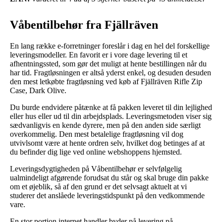
Våbentilbehør fra Fjällräven
En lang række e-forretninger foreslår i dag en hel del forskellige
leveringsmodeller. En favorit er i vore dage levering til et
afhentningssted, som gør det muligt at hente bestillingen når du
har tid. Fragtløsningen er altså yderst enkel, og desuden desuden
den mest letkøbte fragtløsning ved køb af Fjällräven Rifle Zip
Case, Dark Olive.
Du burde endvidere påtænke at få pakken leveret til din lejlighed
eller hus eller ud til din arbejdsplads. Leveringsmetoden viser sig
sædvanligvis en kende dyrere, men på den anden side særligt
overkommelig. Den mest betalelige fragtløsning vil dog
utvivlsomt være at hente ordren selv, hvilket dog betinges af at
du befinder dig lige ved online webshoppens hjemsted.
Leveringsdygtigheden på Våbentilbehør er selvfølgelig
ualmindeligt afgørende forudsat du står og skal bruge din pakke
om et øjeblik, så af den grund er det selvsagt aktuelt at vi
studerer det anslåede leveringstidspunkt på den vedkommende
vare.
En stor portion internet handler byder på levering på