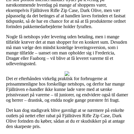
næstkommende hverdag på mange af shoppens varer,
eksempelvis Fjällräven Rifle Zip Case, Dark Olive, men vær
påpasselig da det betinges af at handlen laves forinden et fastsat
tidspunkt, så de har en chance for at nå at få produkterne ordnet
forinden pakkemedarbejderne holder fyraften.
Nogle få netshops yder levering uden betaling, men i mange
tilfælde kræver det at man shopper for en konkret sum. Desuden
må man vælge den mindst kostelige leveringsversion, som i
mange tilfælde – uanset om man opholder sig i Fredericia,
Dragør eller Faaborg – vil blive at få leveret varerne til et
udleveringssted.
Det er efterhånden virkelig praktisk for forbrugerne at
prissammenligne hos forskellige netshops, og derfor har mange
Fjällräven e-handler ikke kunne lade være med at sænke
prisniveauet på varerne – til juniorer, og endvidere også til damer
og herrer – drastisk, og endda nogle gange præstere fri fragt.
Det kan dog stadigvæk blive gavnligt at se nærmere på enkelte
outlets på nettet efter rabat på Fjällräven Rifle Zip Case, Dark
Olive forinden du køber, sådan at du er skudsikker på at antage
den skarpeste pris.