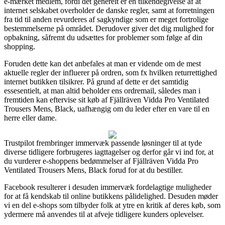
e-mærket medlem, fordi det generelt er en tilkendegivelse af at
internet selskabet overholder de danske regler, samt at forretningen
fra tid til anden revurderes af sagkyndige som er meget fortrolige
bestemmelserne på området. Derudover giver det dig mulighed for
opbakning, såfremt du udsættes for problemer som følge af din
shopping.
Foruden dette kan det anbefales at man er vidende om de mest
aktuelle regler der influerer på ordren, som fx hvilken returrettighed
internet butikken tilsikrer. På grund af dette er det samtidig
essesentielt, at man altid beholder ens ordremail, således man i
fremtiden kan eftervise sit køb af Fjällräven Vidda Pro Ventilated
Trousers Mens, Black, uafhængig om du leder efter en vare til en
herre eller dame.
Trustpilot frembringer immervæk passende løsninger til at tyde
diverse tidligere forbrugeres iagttagelser og derfor går vi ind for, at
du vurderer e-shoppens bedømmelser af Fjällräven Vidda Pro
Ventilated Trousers Mens, Black forud for at du bestiller.
Facebook resulterer i desuden immervæk fordelagtige muligheder
for at få kendskab til online butikkens pålidelighed. Desuden møder
vi en del e-shops som tilbyder folk at ytre en kritik af deres køb, som
ydermere må anvendes til at afveje tidligere kunders oplevelser.