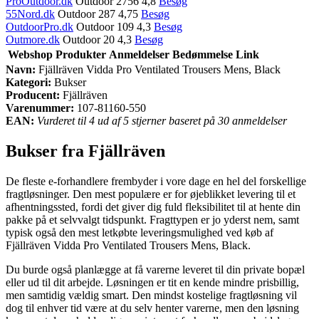
ProOutdoor.dk
Outdoor 2756 4,8
Besøg
55Nord.dk
Outdoor 287 4,75
Besøg
OutdoorPro.dk
Outdoor 109 4,3
Besøg
Outmore.dk
Outdoor 20 4,3
Besøg
Webshop
Produkter
Anmeldelser
Bedømmelse
Link
Navn:
Fjällräven Vidda Pro Ventilated Trousers Mens, Black
Kategori:
Bukser
Producent:
Fjällräven
Varenummer:
107-81160-550
EAN:
Vurderet til 4 ud af 5 stjerner baseret på 30 anmeldelser
Bukser fra Fjällräven
De fleste e-forhandlere frembyder i vore dage en hel del forskellige
fragtløsninger. Den mest populære er for øjeblikket levering til et
afhentningssted, fordi det giver dig fuld fleksibilitet til at hente din
pakke på et selvvalgt tidspunkt. Fragttypen er jo yderst nem, samt
typisk også den mest letkøbte leveringsmulighed ved køb af
Fjällräven Vidda Pro Ventilated Trousers Mens, Black.
Du burde også planlægge at få varerne leveret til din private bopæl
eller ud til dit arbejde. Løsningen er tit en kende mindre prisbillig,
men samtidig vældig smart. Den mindst kostelige fragtløsning vil
dog til enhver tid være at du selv henter varerne, men den løsning