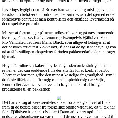
kræver at du opholder dig nær internet forhandlerens arbejdslager.
Leveringsdygtigheden på Bukser kan være vældig udslagsgivende
forudsat du behøver din ordre med det samme, så i det øjemed er det
forholdsvis centralt at man kontrollerer den anslåede leveringstid på
det respektive produkt.
Masser af forretninger på nettet udlover levering på næstkommende
hverdag på massevis af varenumre, eksempelvis Fjällräven Vidda
Pro Ventilated Trousers Mens, Black, som alligevel betinges af at
der bestilles før et fast klokkeslæt, således at de højst sandsynligt kan
nå at få bestillingen ekspederet forinden pakkemedarbejderne drager
hjemad.
Nogle få online selskaber tilbyder fragt uden omkostninger, men i
reglen er det kun gældende hvis der aftages for et konkret beløb.
Alternativt bør man gribe den mindst kostelige fragtmulighed, som i
de fleste tilfælde – uafhængig om man opholder sig nær Vejle,
Rønne eller Assens – vil blive at få fragtmanden til at bringe
produkterne til en pakkeshop.
Det har vist sig at være særdeles enkelt for alle og enhver at finde
frem til de bedste priser fra forskellige online varehuse, og til tak har
flere Fjällräven internet selskaber i Danmark været nødt til at
nedsætte salgspriserne på varerne – til drenge og piger, samt også til