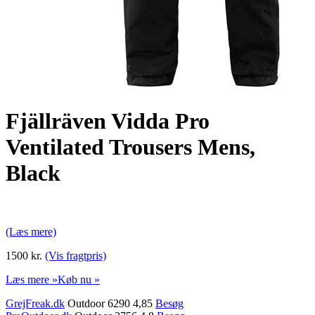
Fjällräven Vidda Pro
Ventilated Trousers Mens,
Black
(Læs mere)
1500 kr.
(Vis fragtpris)
Læs mere »
Køb nu »
GrejFreak.dk
Outdoor 6290 4,85
Besøg