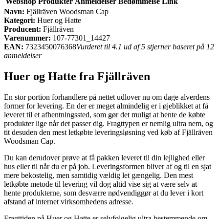
Webshop
Produkter
Anmeldelser
Bedømmelse
Link
Navn:
Fjällräven Woodsman Cap
Kategori:
Huer og Hatte
Producent:
Fjällräven
Varenummer:
107-77301_14427
EAN:
7323450076368
Vurderet til 4.1 ud af 5 stjerner baseret på 12
anmeldelser
Huer og Hatte fra Fjällräven
En stor portion forhandlere på nettet udlover nu om dage alverdens
former for levering. En der er meget almindelig er i øjeblikket at få
leveret til et afhentningssted, som gør det muligt at hente de købte
produkter lige når det passer dig. Fragttypen er nemlig ultra nem, og
tit desuden den mest letkøbte leveringsløsning ved køb af Fjällräven
Woodsman Cap.
Du kan derudover prøve at få pakken leveret til din lejlighed eller
hus eller til når du er på job. Leveringsformen bliver af og til en sjat
mere bekostelig, men samtidig vældig let gængelig. Den mest
letkøbte metode til levering vil dog altid vise sig at være selv at
hente produkterne, som desværre nødvendiggør at du lever i kort
afstand af internet virksomhedens adresse.
Fragttiden på Huer og Hatte er selvfølgelig ultra bestemmende om