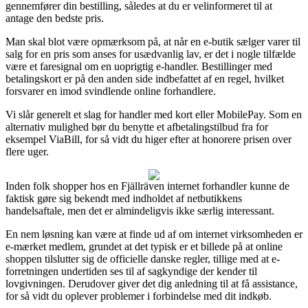
gennemfører din bestilling, således at du er velinformeret til at
antage den bedste pris.
Man skal blot være opmærksom på, at når en e-butik sælger varer til
salg for en pris som anses for usædvanlig lav, er det i nogle tilfælde
være et faresignal om en uoprigtig e-handler. Bestillinger med
betalingskort er på den anden side indbefattet af en regel, hvilket
forsvarer en imod svindlende online forhandlere.
Vi slår generelt et slag for handler med kort eller MobilePay. Som en
alternativ mulighed bør du benytte et afbetalingstilbud fra for
eksempel ViaBill, for så vidt du higer efter at honorere prisen over
flere uger.
Inden folk shopper hos en Fjällräven internet forhandler kunne de
faktisk gøre sig bekendt med indholdet af netbutikkens
handelsaftale, men det er almindeligvis ikke særlig interessant.
En nem løsning kan være at finde ud af om internet virksomheden er
e-mærket medlem, grundet at det typisk er et billede på at online
shoppen tilslutter sig de officielle danske regler, tillige med at e-
forretningen undertiden ses til af sagkyndige der kender til
lovgivningen. Derudover giver det dig anledning til at få assistance,
for så vidt du oplever problemer i forbindelse med dit indkøb.