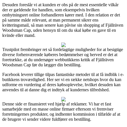
Desuden foreslår vi at kunden er obs på de mest essentielle vilkår
der er gældende for handlen, som eksempelvis hvilken
ombytningsret online forhandleren kører med. I den relation er det
på samme måde relevant, at man permanent sikrer ens
kvitteringsmail, så man senere kan påvise sin shopping af Fjällräven
Woodsman Cap, uden hensyn til om du skal købe en gave til en
kvinde eller mand.
Trustpilot frembringer ret så fordelagtige muligheder for at besigtige
diverse forhenværende køberes bedømmelser og herved er det at
foretrække, at du undersøger webbutikkens kritik af Fjällräven
Woodsman Cap før du lægger din bestilling.
Facebook leverer tillige tilpas fantastiske metoder til at få indblik i e-
butikkens troværdighed. Her ser vi en række netshops hvor du kan
udforme en vurdering af deres købsoplevelse, hvilket desuden kan
anvendes til at danne dig et indtryk af kundernes tilfredshed.
Denne side er finansieret ved hjælp af reklamer. Vi har et fast
samarbejde med en masse online firmaer eftersom vi fremviser
forretningernes produkter, og indhenter kommission i tilfælde af at
de brugere vi sender videre fuldfører en bestilling.