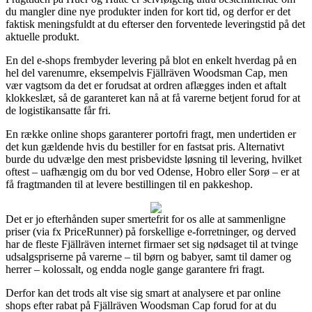
du mangler dine nye produkter inden for kort tid, og derfor er det
faktisk meningsfuldt at du efterser den forventede leveringstid på det
aktuelle produkt.
En del e-shops frembyder levering på blot en enkelt hverdag på en
hel del varenumre, eksempelvis Fjällräven Woodsman Cap, men
vær vagtsom da det er forudsat at ordren aflægges inden et aftalt
klokkeslæt, så de garanteret kan nå at få varerne betjent forud for at
de logistikansatte får fri.
En række online shops garanterer portofri fragt, men undertiden er
det kun gældende hvis du bestiller for en fastsat pris. Alternativt
burde du udvælge den mest prisbevidste løsning til levering, hvilket
oftest – uafhængig om du bor ved Odense, Hobro eller Sorø – er at
få fragtmanden til at levere bestillingen til en pakkeshop.
Det er jo efterhånden super smertefrit for os alle at sammenligne
priser (via fx PriceRunner) på forskellige e-forretninger, og derved
har de fleste Fjällräven internet firmaer set sig nødsaget til at tvinge
udsalgspriserne på varerne – til børn og babyer, samt til damer og
herrer – kolossalt, og endda nogle gange garantere fri fragt.
Derfor kan det trods alt vise sig smart at analysere et par online
shops efter rabat på Fjällräven Woodsman Cap forud for at du