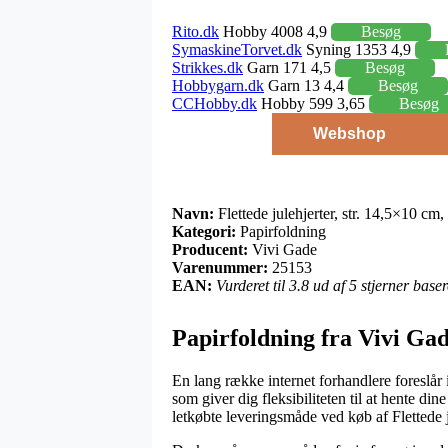
Rito.dk
Hobby 4008 4,9
Besøg
SymaskineTorvet.dk
Syning 1353 4,9
Strikkes.dk
Garn 171 4,5
Besøg
Hobbygarn.dk
Garn 13 4,4
Besøg
CCHobby.dk
Hobby 599 3,65
Besøg
Webshop
Navn:
Flettede julehjerter, str. 14,5×10 cm,
Kategori:
Papirfoldning
Producent:
Vivi Gade
Varenummer:
25153
EAN:
Vurderet til 3.8 ud af 5 stjerner bas
Papirfoldning fra Vivi Ga
En lang række internet forhandlere foreslår 
som giver dig fleksibiliteten til at hente d
letkøbte leveringsmåde ved køb af Flettede j