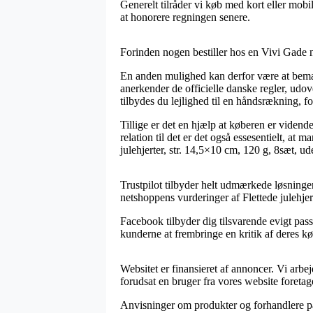
Generelt tilråder vi køb med kort eller mobi
at honorere regningen senere.
Forinden nogen bestiller hos en Vivi Gade n
En anden mulighed kan derfor være at bemæ
anerkender de officielle danske regler, ud
tilbydes du lejlighed til en håndsrækning, fo
Tillige er det en hjælp at køberen er vidend
relation til det er det også essesentielt, at
julehjerter, str. 14,5×10 cm, 120 g, 8sæt, ud
Trustpilot tilbyder helt udmærkede løsninger
netshoppens vurderinger af Flettede julehjer
Facebook tilbyder dig tilsvarende evigt pass
kunderne at frembringe en kritik af deres k
Websitet er finansieret af annoncer. Vi arb
forudsat en bruger fra vores website foretag
Anvisninger om produkter og forhandlere på 