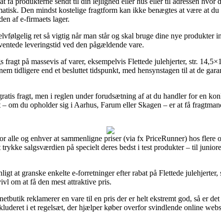
å produkterne sendt til din lejlighed eller hus eller til adressen hvor d
atisk. Den mindst kostelige fragtform kan ikke benægtes at være at du 
en af e-firmaets lager.
vfølgelig ret så vigtig når man står og skal bruge dine nye produkter ind
rventede leveringstid ved den pågældende vare.
gs fragt på massevis af varer, eksempelvis Flettede julehjerter, str. 14,
nnem tidligere end et besluttet tidspunkt, med hensynstagen til at de gara
gratis fragt, men i reglen under forudsætning af at du handler for en ko
it – om du opholder sig i Aarhus, Farum eller Skagen – er at få fragtmande
l for alle og enhver at sammenligne priser (via fx PriceRunner) hos flere
 trykke salgsværdien på specielt deres bedst i test produkter – til junior
gt at granske enkelte e-forretninger efter rabat på Flettede julehjerter,
ivl om at få den mest attraktive pris.
netbutik reklamerer en vare til en pris der er helt ekstremt god, så er d
kluderet i et regelsæt, der hjælper køber overfor svindlende online web