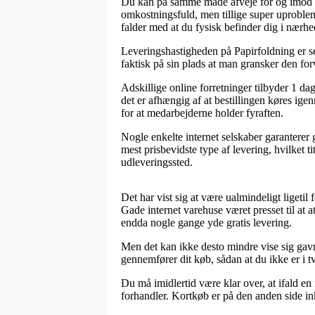
Du kan på samme måde afveje for og imod at f
omkostningsfuld, men tillige super uproblem
falder med at du fysisk befinder dig i nærhed
Leveringshastigheden på Papirfoldning er sel
faktisk på sin plads at man gransker den fo
Adskillige online forretninger tilbyder 1 da
det er afhængig af at bestillingen køres ige
for at medarbejderne holder fyraften.
Nogle enkelte internet selskaber garanterer 
mest prisbevidste type af levering, hvilket t
udleveringssted.
Det har vist sig at være ualmindeligt ligeti
Gade internet varehuse været presset til at at
endda nogle gange yde gratis levering.
Men det kan ikke desto mindre vise sig gavnli
gennemfører dit køb, sådan at du ikke er i tv
Du må imidlertid være klar over, at ifald en 
forhandler. Kortkøb er på den anden side in