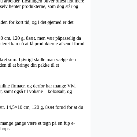
u arbejder. Løsningen bliver oftest lidt mere
selv henter produkterne, som dog står og
en for kort tid, og i det øjemed er det
5×10 cm, 120 g, 8sæt, men vær påpasselig da
nteret kan nå at få produkterne afsendt forud
nkret sum. I øvrigt skulle man vælge den
n til at bringe din pakke til et
 online firmaer, og derfor har mange Vivi
er, samt også til voksne – kolossalt, og
 str. 14,5×10 cm, 120 g, 8sæt forud for at du
et mange gange være et tegn på en fup e-
shops.