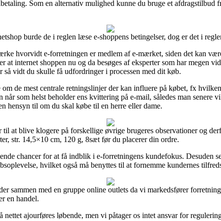
lbetaling. Som en alternativ mulighed kunne du bruge et afdragstilbud fr
etshop burde de i reglen læse e-shoppens betingelser, dog er det i regle
rke hvorvidt e-forretningen er medlem af e-mærket, siden det kan være
over at internet shoppen nu og da besøges af eksperter som har megen v
r så vidt du skulle få udfordringer i processen med dit køb.
e om de mest centrale retningslinjer der kan influere på købet, fx hvilk
 man når som helst beholder ens kvittering på e-mail, således man senere 
en hensyn til om du skal købe til en herre eller dame.
 til at blive klogere på forskellige øvrige brugeres observationer og der
ter, str. 14,5×10 cm, 120 g, 8sæt før du placerer din ordre.
ende chancer for at få indblik i e-forretningens kundefokus. Desuden se
øbsoplevelse, hvilket også må benyttes til at fornemme kundernes tilfred
ejder sammen med en gruppe online outlets da vi markedsfører forretning
er en handel.
nettet ajourføres løbende, men vi påtager os intet ansvar for regulering