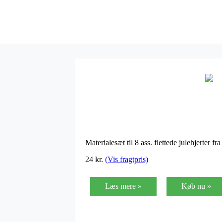
Materialesæt til 8 ass. flettede julehjerter f
24 kr.
(Vis fragtpris)
Læs mere »
Køb nu »