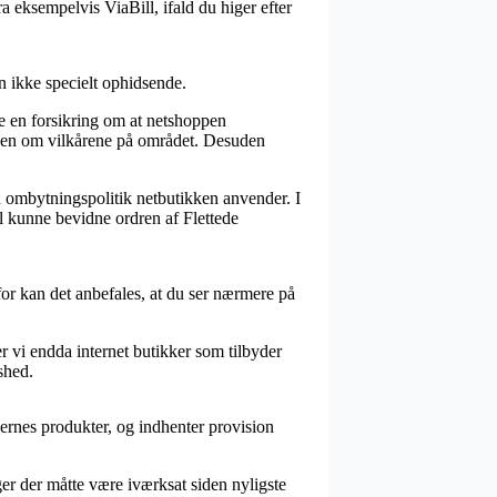
a eksempelvis ViaBill, ifald du higer efter
n ikke specielt ophidsende.
 en forsikring om at netshoppen
iden om vilkårene på området. Desuden
en ombytningspolitik netbutikken anvender. I
vil kunne bevidne ordren af Flettede
for kan det anbefales, at du ser nærmere på
r vi endda internet butikker som tilbyder
shed.
ernes produkter, og indhenter provision
er der måtte være iværksat siden nyligste