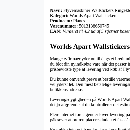
Navn:
Flyvemaskiner Wallstickers Ringek
Kategori:
Worlds Apart Wallstickers
Producent:
Planes
Varenummer:
5013138650745
EAN:
Vurderet til 4.2 ud af 5 stjerner bas
Worlds Apart Wallstickers
Mange e-firmaer yder nu til dags et bredt ud
du blot din nyindkøbte vare når det passer
prisbevidste type af levering ved køb af F
Du kunne omvendt prøve at bestille varerne t
vel yderst let. Den mest betalelige levering
butikkens adresse.
Leveringsdygtigheden på Worlds Apart Wallst
det jo afgørende at du kontrollerer det esti
Flere internet foretagender lover levering
påkræver at ordren placeres inden et fastslå
En række internet handler garanterer fragtfr