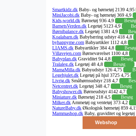
Smartkidz.dk
Baby- og børnetøj 2139 4,95
MiniJacobi.dk
Baby- og børnetøj 369 4,9
Kids-world.dk
Børnetøj 936 4,9
Besø
BarnetsVerden.dk
Legetøj 5123 4,9
Be
Børnibalance.dk
Legetøj 1381 4,9
Bes
Koalabarn.dk
Babybæring udstyr 418 4,8
byhappyme.com
Babyartikler 1112 4,8
LIAMS.dk
Babyartikler 384 4,8
Besø
Villavejen.com
Børneværelset 1100 4,8
Babyplan.dk
Graviditet 94 4,8
Besøg
Tralaleg.dk
Legetøj 48 4,8
Besøg
MamaMilla.dk
Babyudstyr 126 4,75
B
Legehjulet.dk
Legetøj på hjul 3725 4,75
Livrig.dk
Småbørnsudstyr 218 4,7
Bes
Netcentret.dk
Legetøj 348 4,7
Besøg
Babyshower.dk
Børneudstyr 4142 4,7
Miniature.dk
Børnetøj 218 4,5
Besøg
Milker.dk
Ammetøj og ventetøj 373 4,2
NatureBaby.dk
Økologisk børnetøj 859 4,
Mammashop.dk
Baby, graviditet og legetø
Webshop