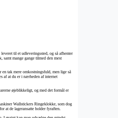
everet til et udleveringssted, og så afhenter
isk, samt mange gange tilmed den mest
der en tak mere omkostningsfuld, men lige så
s af at du er i nærheden af internet
arerne øjeblikkeligt, og med det formål er
maskiner Wallstickers Ringeklokke, som dog
or at de lageransatte holder fyraften.
sum. I øvrigt kan man udvælge den mindst