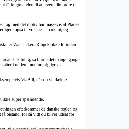
t få fragtmanden til at levere din ordre til
ttet, og med det motiv har massevis af Planes
derligere også til voksne – markant, og
maskiner Wallstickers Ringeklokke forinden
m urealistisk billig, så burde det mange gange
r støtter kunden imod uoprigtige e-
eksempelvis ViaBill, når du vil dække
lt ikke super spændende.
retningen efterkommer de danske regler, og
å bistand, for så vidt du bliver udsat for