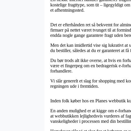
kostelige fragttype, som tit – ligegyldigt om
et afhentningssted.
Det er efterhånden ret så bekvemt for almind
firmaer på nettet været tvunget til at formi
endda nogle gange garantere fragt uden ber
Men det kan imidlertid vise sig lukrativt a
du bestiller, således at du er garanteret at få 
Du bør trods alt ikke overse, at hvis en forh
være et fingerpeg om en bedragerisk e-forhan
forhandlere.
Vi slår generelt et slag for shopping med k
regningen ude i fremtiden.
Inden folk køber hos en Planes webbutik ku
En anden mulighed er at kigge om e-forhandl
at webbutikken lejlighedsvis vurderes af fag
vanskeligheder i processen med din bestilli