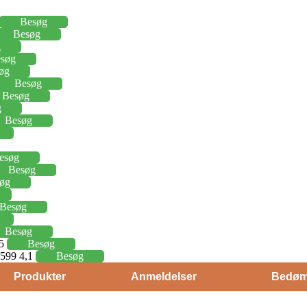
Besøg
Besøg
g
søg
øg
Besøg
Besøg
g
Besøg
esøg
Besøg
øg
Besøg
Besøg
15
Besøg
j 599 4,1
Besøg
Produkter
Anmeldelser
Bedøm