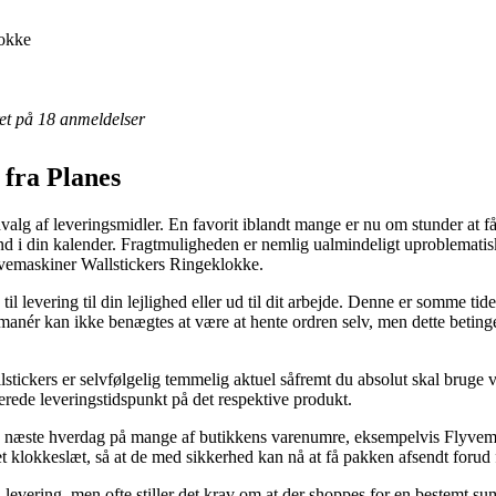
lokke
eret på 18 anmeldelser
 fra Planes
valg af leveringsmidler. En favorit iblandt mange er nu om stunder at få l
 ind i din kalender. Fragtmuligheden er nemlig ualmindeligt uproblemat
lyvemaskiner Wallstickers Ringeklokke.
il levering til din lejlighed eller ud til dit arbejde. Denne er somme ti
smanér kan ikke benægtes at være at hente ordren selv, men dette betinge
ickers er selvfølgelig temmelig aktuel såfremt du absolut skal bruge v
merede leveringstidspunkt på det respektive produkt.
 på næste hverdag på mange af butikkens varenumre, eksempelvis Flyve
et klokkeslæt, så at de med sikkerhed kan nå at få pakken afsendt forud f
i levering, men ofte stiller det krav om at der shoppes for en bestemt 