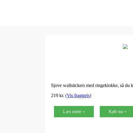
Sjove wallstickers med ringeklokke, så du k
219 kr.
(Vis fragtpris)
Læs mere »
Køb nu »