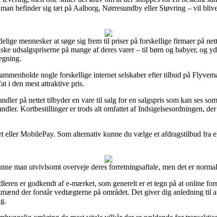
 man befinder sig tæt på Aalborg, Nørresundby eller Støvring – vil blive a
elige mennesker at søge sig frem til priser på forskellige firmaer på ne
ndske udsalgspriserne på mange af deres varer – til børn og babyer, og y
egning.
t sammenholde nogle forskellige internet selskaber efter tilbud på Flyve
fat i den mest attraktive pris.
andler på nettet tilbyder en vare til salg for en salgspris som kan ses so
dler. Kortbestillinger er trods alt omfattet af Indsigelsesordningen, de
ort eller MobilePay. Som alternativ kunne du vælge et afdragstilbud fra 
nne man utvivlsomt overveje deres forretningsaftale, men det er norma
eren er godkendt af e-mærket, som generelt er et tegn på at online for
mænd der forstår vedtægterne på området. Det giver dig anledning til at f
ng.