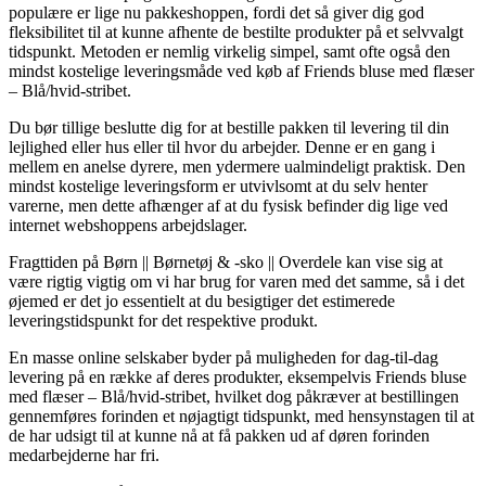
populære er lige nu pakkeshoppen, fordi det så giver dig god
fleksibilitet til at kunne afhente de bestilte produkter på et selvvalgt
tidspunkt. Metoden er nemlig virkelig simpel, samt ofte også den
mindst kostelige leveringsmåde ved køb af Friends bluse med flæser
– Blå/hvid-stribet.
Du bør tillige beslutte dig for at bestille pakken til levering til din
lejlighed eller hus eller til hvor du arbejder. Denne er en gang i
mellem en anelse dyrere, men ydermere ualmindeligt praktisk. Den
mindst kostelige leveringsform er utvivlsomt at du selv henter
varerne, men dette afhænger af at du fysisk befinder dig lige ved
internet webshoppens arbejdslager.
Fragttiden på Børn || Børnetøj & -sko || Overdele kan vise sig at
være rigtig vigtig om vi har brug for varen med det samme, så i det
øjemed er det jo essentielt at du besigtiger det estimerede
leveringstidspunkt for det respektive produkt.
En masse online selskaber byder på muligheden for dag-til-dag
levering på en række af deres produkter, eksempelvis Friends bluse
med flæser – Blå/hvid-stribet, hvilket dog påkræver at bestillingen
gennemføres forinden et nøjagtigt tidspunkt, med hensynstagen til at
de har udsigt til at kunne nå at få pakken ud af døren forinden
medarbejderne har fri.