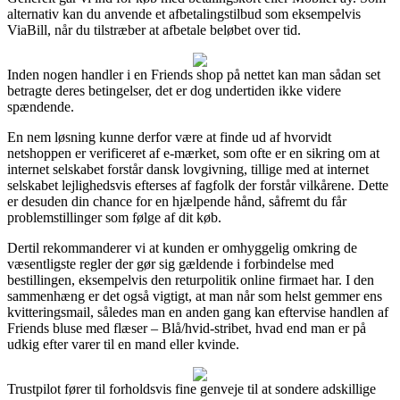
alternativ kan du anvende et afbetalingstilbud som eksempelvis
ViaBill, når du tilstræber at afbetale beløbet over tid.
Inden nogen handler i en Friends shop på nettet kan man sådan set
betragte deres betingelser, det er dog undertiden ikke videre
spændende.
En nem løsning kunne derfor være at finde ud af hvorvidt
netshoppen er verificeret af e-mærket, som ofte er en sikring om at
internet selskabet forstår dansk lovgivning, tillige med at internet
selskabet lejlighedsvis efterses af fagfolk der forstår vilkårene. Dette
er desuden din chance for en hjælpende hånd, såfremt du får
problemstillinger som følge af dit køb.
Dertil rekommanderer vi at kunden er omhyggelig omkring de
væsentligste regler der gør sig gældende i forbindelse med
bestillingen, eksempelvis den returpolitik online firmaet har. I den
sammenhæng er det også vigtigt, at man når som helst gemmer ens
kvitteringsmail, således man en anden gang kan eftervise handlen af
Friends bluse med flæser – Blå/hvid-stribet, hvad end man er på
udkig efter varer til en mand eller kvinde.
Trustpilot fører til forholdsvis fine genveje til at sondere adskillige