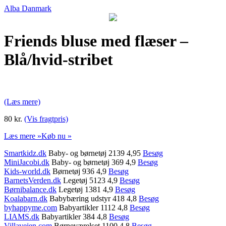
Alba Danmark
Friends bluse med flæser –
Blå/hvid-stribet
(Læs mere)
80 kr.
(Vis fragtpris)
Læs mere »
Køb nu »
Smartkidz.dk
Baby- og børnetøj 2139 4,95
Besøg
MiniJacobi.dk
Baby- og børnetøj 369 4,9
Besøg
Kids-world.dk
Børnetøj 936 4,9
Besøg
BarnetsVerden.dk
Legetøj 5123 4,9
Besøg
Børnibalance.dk
Legetøj 1381 4,9
Besøg
Koalabarn.dk
Babybæring udstyr 418 4,8
Besøg
byhappyme.com
Babyartikler 1112 4,8
Besøg
LIAMS.dk
Babyartikler 384 4,8
Besøg
Villavejen.com
Børneværelset 1100 4,8
Besøg