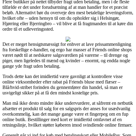
Flere butikker på nettet tilbyder fragt uden betaling, men i de fleste
tilfælde er det under forudsætning af at man handler for et præcist
beløb. Alternativt bør du overveje den mest betalelige leveringsform,
hvilket ofte – uden hensyn til om du opholder sig i Helsingør,
Hjørring eller Bjerringbro – vil blive at få fragtmanden til at køre din
ordre til et udleveringssted.
Det er meget hensigtsmæssigt for enhver at lave prissammenligning
fra forskellige e-handler, og ergo har masser af Friends online shops
været nødt til at nedskære salgsværdien på varerne – til drenge og
piger, men ligeledes til mænd og kvinder – enormt, og endda nogle
gange yde fragt uden betaling.
Trods dette kan det imidlertid være gavnligt at kontrollere visse
online virksomheder efter rabat på Friends bluse med flæser –
Blå/hvid-stribet forinden du gennemfører din handel, så man er
usvigeligt sikker på at få den mindst kostelige pris.
Man må ikke desto mindre ikke undervurdere, at såfremt en netbutik
afsætter et produkt til salg for en salgspris der anses for usædvanlig
overkommelig, kan det mange gange være et fingerpeg om en fup
online butik. Bestillinger med kort er imidlertid omfavnet af en
retningslinje, hvilket støtter køberen imod svindlende online firmaer.
Generelt går vi ind for køb med betalingskort eller MobilePay. Som