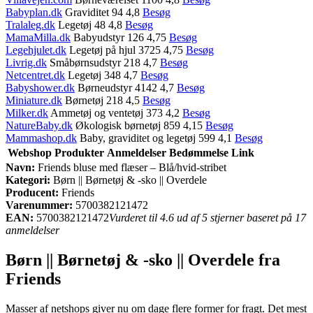
Babyplan.dk
Graviditet 94 4,8
Besøg
Tralaleg.dk
Legetøj 48 4,8
Besøg
MamaMilla.dk
Babyudstyr 126 4,75
Besøg
Legehjulet.dk
Legetøj på hjul 3725 4,75
Besøg
Livrig.dk
Småbørnsudstyr 218 4,7
Besøg
Netcentret.dk
Legetøj 348 4,7
Besøg
Babyshower.dk
Børneudstyr 4142 4,7
Besøg
Miniature.dk
Børnetøj 218 4,5
Besøg
Milker.dk
Ammetøj og ventetøj 373 4,2
Besøg
NatureBaby.dk
Økologisk børnetøj 859 4,15
Besøg
Mammashop.dk
Baby, graviditet og legetøj 599 4,1
Besøg
Webshop
Produkter
Anmeldelser
Bedømmelse
Link
Navn:
Friends bluse med flæser – Blå/hvid-stribet
Kategori:
Børn || Børnetøj & -sko || Overdele
Producent:
Friends
Varenummer:
5700382121472
EAN:
5700382121472
Vurderet til 4.6 ud af 5 stjerner baseret på 17
anmeldelser
Børn || Børnetøj & -sko || Overdele fra
Friends
Masser af netshops giver nu om dage flere former for fragt. Det mest