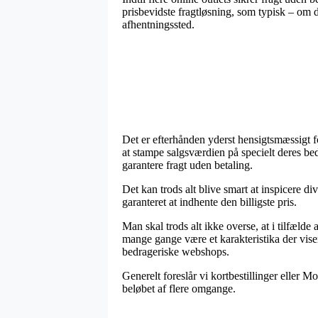
prisbevidste fragtløsning, som typisk – om d
afhentningssted.
Det er efterhånden yderst hensigtsmæssigt for
at stampe salgsværdien på specielt deres bed
garantere fragt uden betaling.
Det kan trods alt blive smart at inspicere d
garanteret at indhente den billigste pris.
Man skal trods alt ikke overse, at i tilfælde
mange gange være et karakteristika der vise
bedrageriske webshops.
Generelt foreslår vi kortbestillinger eller M
beløbet af flere omgange.