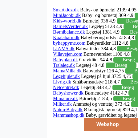
Smartkidz.dk
Baby- og børnetøj 2139 4,95
MiniJacobi.dk
Baby- og børnetøj 369 4,9
Kids-world.dk
Børnetøj 936 4,9
Besø
BarnetsVerden.dk
Legetøj 5123 4,9
Be
Børnibalance.dk
Legetøj 1381 4,9
Bes
Koalabarn.dk
Babybæring udstyr 418 4,8
byhappyme.com
Babyartikler 1112 4,8
LIAMS.dk
Babyartikler 384 4,8
Besø
Villavejen.com
Børneværelset 1100 4,8
Babyplan.dk
Graviditet 94 4,8
Besøg
Tralaleg.dk
Legetøj 48 4,8
Besøg
MamaMilla.dk
Babyudstyr 126 4,75
B
Legehjulet.dk
Legetøj på hjul 3725 4,75
Livrig.dk
Småbørnsudstyr 218 4,7
Bes
Netcentret.dk
Legetøj 348 4,7
Besøg
Babyshower.dk
Børneudstyr 4142 4,7
Miniature.dk
Børnetøj 218 4,5
Besøg
Milker.dk
Ammetøj og ventetøj 373 4,2
NatureBaby.dk
Økologisk børnetøj 859 4,
Mammashop.dk
Baby, graviditet og legetø
Webshop