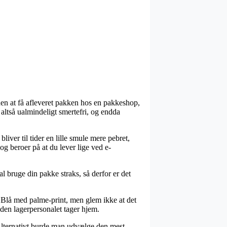
nden at få afleveret pakken hos en pakkeshop,
 altså ualmindeligt smertefri, og endda
liver til tider en lille smule mere pebret,
og beroer på at du lever lige ved e-
l bruge din pakke straks, så derfor er det
 Blå med palme-print, men glem ikke at det
nden lagerpersonalet tager hjem.
m. Alternativt burde man udvælge den mest