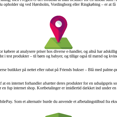
u opholder sig ved Hørsholm, Vordingborg eller Ringkøbing – er at få frag
 købere at analysere priser hos diverse e-handler, og altså har adskillig
st i test produkter – til børn og babyer, og tillige også til mænd og kvi
iverse butikker på nettet efter rabat på Friends bukser – Blå med palme-p
 af at en internet forhandler afsætter deres produkter for en udsalgspris 
r en fup internet shop. Kortbetalinger er imidlertid dækket ind under e
obilePay. Som et alternativ burde du anvende et afbetalingstilbud fra eks