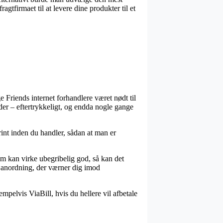
tfirmaet til at levere dine produkter til et
e Friends internet forhandlere været nødt til
nder – eftertrykkeligt, og endda nogle gange
rint inden du handler, sådan at man er
som kan virke ubegribelig god, så kan det
n anordning, der værner dig imod
empelvis ViaBill, hvis du hellere vil afbetale