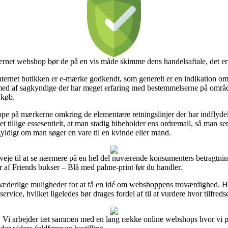
nternet webshop bør de på en vis måde skimme dens handelsaftale, det e
internet butikken er e-mærke godkendt, som generelt er en indikation o
n med af sagkyndige der har meget erfaring med bestemmelserne på området
 køb.
oppe på mærkerne omkring de elementære retningslinjer der har indflydels
det tillige essesentielt, at man stadig bibeholder ens ordremail, så man se
yldigt om man søger en vare til en kvinde eller mand.
nveje til at se nærmere på en hel del nuværende konsumenters betragtning
 af Friends bukser – Blå med palme-print før du handler.
 hæderlige muligheder for at få en idé om webshoppens troværdighed. He
rvice, hvilket ligeledes bør drages fordel af til at vurdere hvor tilfreds
. Vi arbejder tæt sammen med en lang række online webshops hvor vi p