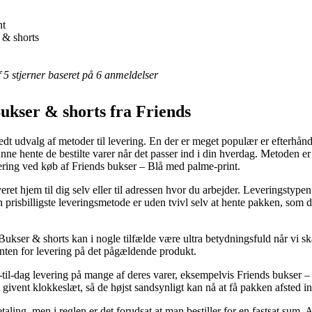
nt
 & shorts
af 5 stjerner baseret på 6 anmeldelser
Bukser & shorts fra Friends
redt udvalg af metoder til levering. En der er meget populær er efterhå
kunne hente de bestilte varer når det passer ind i din hverdag. Metoden er
ering ved køb af Friends bukser – Blå med palme-print.
ret hjem til dig selv eller til adressen hvor du arbejder. Leveringstypen b
prisbilligste leveringsmetode er uden tvivl selv at hente pakken, som d
Bukser & shorts kan i nogle tilfælde være ultra betydningsfuld når vi ska
sonten for levering på det pågældende produkt.
til-dag levering på mange af deres varer, eksempelvis Friends bukser –
t givent klokkeslæt, så de højst sandsynligt kan nå at få pakken afsted i
 betaling, men i reglen er det forudsat at man bestiller for en fastsat su