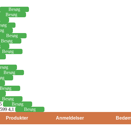
Besøg
Besøg
g
søg
øg
Besøg
Besøg
g
Besøg
esøg
Besøg
øg
Besøg
Besøg
15
Besøg
j 599 4,1
Besøg
Produkter
Anmeldelser
Bedøm