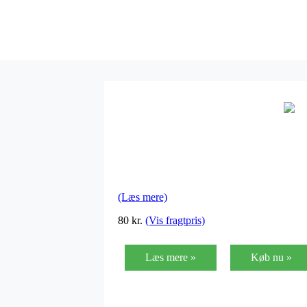
(Læs mere)
80 kr.
(Vis fragtpris)
Læs mere »
Køb nu »