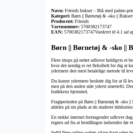
Navn:
Friends bukser – Blå med palme-pri
Kategori:
Børn || Børnetøj & -sko || Bukser
Producent:
Friends
Varenummer:
5700382173747
EAN:
5700382173747
Vurderet til 4.1 ud 
Børn || Børnetøj & -sko || 
Flere shops på nettet udlover heldigvis et b
hvor det nemlig er ret fleksibelt for dig at 
ydermere den mest betalelige metode til lev
Du kunne ydermere beslutte dig for at få leve
men på den anden side yderst smertefri. Den 
butikkens hjemsted.
Fragtperioden på Børn || Børnetøj & -sko || 
aldeles på sin plads at du studerer tidshori
En række internet foretagender udlover dag-
regnes ud fra at bestillingen indsendes før e
Indtil flere online outlets sikrer fragt uden