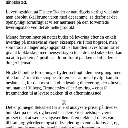
tilholdssted.
Leveringstiden på Disney Reoler er naturligvis særligt vital når
man absolut skal bruge varen med det samme, så derfor er det
øjensynligt fornuftigt at vi ser nærmere på den forventede
leveringsdato ved det aktuelle produkt.
Mange forretninger på nettet byder på levering efter en enkelt
hverdag på massevis af varer, eksempelvis Frost bogreol, men
som trods alt tager udgangspunkt i at handlen laves forud for et
givent klokkeslæt, med hensynstagen til at de med sikkerhed kan
nå at få pakken på posthuset forud for at pakkemedarbejderne
drager hjemad.
Nogle få online forretninger byder på fragt uden beregning, men
ofte kun såfremt der shoppes for en fastsat pris. I øvrigt kan du
beslutte sig for den mest letkøbte løsning til levering, der oftest –
om man er i Viborg, Brønderslev eller Støvring – er at få
fragtmanden til at levere pakken til et afhentningssted.
Det er jo meget fleksibelt for alle at analysere priser på diverse
butikker på nettet, og herved har flere Frost netshops været
presset til at at sænke salgsværdien på en række af deres varer –
til børn, og yderligere også til kvinder og mænd – kolossalt, og
endda nogle gange byde på levering uden beregning.