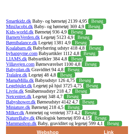
Smartkidz.dk
Baby- og børnetøj 2139 4,95
Besøg
MiniJacobi.dk
Baby- og børnetøj 369 4,9
Besøg
Kids-world.dk
Børnetøj 936 4,9
Besøg
BarnetsVerden.dk
Legetøj 5123 4,9
Besøg
Børnibalance.dk
Legetøj 1381 4,9
Besøg
Koalabarn.dk
Babybæring udstyr 418 4,8
Besøg
byhappyme.com
Babyartikler 1112 4,8
Besøg
LIAMS.dk
Babyartikler 384 4,8
Besøg
Villavejen.com
Børneværelset 1100 4,8
Besøg
Babyplan.dk
Graviditet 94 4,8
Besøg
Tralaleg.dk
Legetøj 48 4,8
Besøg
MamaMilla.dk
Babyudstyr 126 4,75
Besøg
Legehjulet.dk
Legetøj på hjul 3725 4,75
Besøg
Livrig.dk
Småbørnsudstyr 218 4,7
Besøg
Netcentret.dk
Legetøj 348 4,7
Besøg
Babyshower.dk
Børneudstyr 4142 4,7
Besøg
Miniature.dk
Børnetøj 218 4,5
Besøg
Milker.dk
Ammetøj og ventetøj 373 4,2
Besøg
NatureBaby.dk
Økologisk børnetøj 859 4,15
Besøg
Mammashop.dk
Baby, graviditet og legetøj 599 4,1
Besøg
Webshop
Link