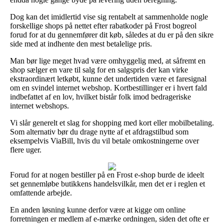
Dog kan det imidlertid vise sig rentabelt at sammenholde nogle
forskellige shops på nettet efter rabatkoder på Frost bogreol
forud for at du gennemfører dit køb, således at du er på den sikre
side med at indhente den mest betalelige pris.
Man bør lige meget hvad være omhyggelig med, at såfremt en
shop sælger en vare til salg for en salgspris der kan virke
ekstraordinært letkøbt, kunne det undertiden være et faresignal
om en svindel internet webshop. Kortbestillinger er i hvert fald
indbefattet af en lov, hvilket bistår folk imod bedrageriske
internet webshops.
Vi slår generelt et slag for shopping med kort eller mobilbetaling.
Som alternativ bør du drage nytte af et afdragstilbud som
eksempelvis ViaBill, hvis du vil betale omkostningerne over
flere uger.
Forud for at nogen bestiller på en Frost e-shop burde de ideelt
set gennemløbe butikkens handelsvilkår, men det er i reglen et
omfattende arbejde.
En anden løsning kunne derfor være at kigge om online
forretningen er medlem af e-mærke ordningen, siden det ofte er