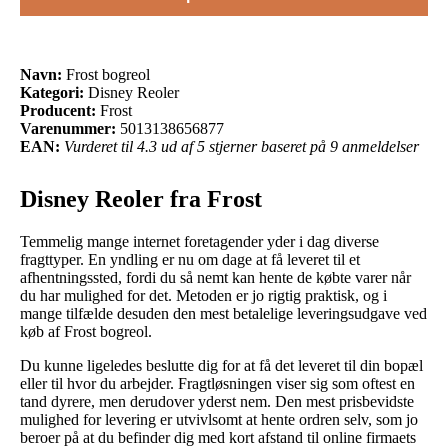
Navn:
Frost bogreol
Kategori:
Disney Reoler
Producent:
Frost
Varenummer:
5013138656877
EAN:
Vurderet til 4.3 ud af 5 stjerner baseret på 9 anmeldelser
Disney Reoler fra Frost
Temmelig mange internet foretagender yder i dag diverse
fragttyper. En yndling er nu om dage at få leveret til et
afhentningssted, fordi du så nemt kan hente de købte varer når
du har mulighed for det. Metoden er jo rigtig praktisk, og i
mange tilfælde desuden den mest betalelige leveringsudgave ved
køb af Frost bogreol.
Du kunne ligeledes beslutte dig for at få det leveret til din bopæl
eller til hvor du arbejder. Fragtløsningen viser sig som oftest en
tand dyrere, men derudover yderst nem. Den mest prisbevidste
mulighed for levering er utvivlsomt at hente ordren selv, som jo
beroer på at du befinder dig med kort afstand til online firmaets