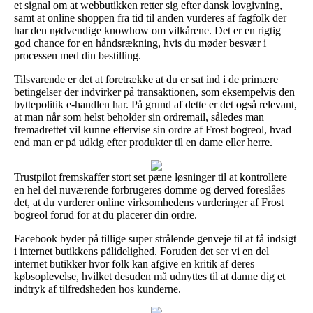
et signal om at webbutikken retter sig efter dansk lovgivning,
samt at online shoppen fra tid til anden vurderes af fagfolk der
har den nødvendige knowhow om vilkårene. Det er en rigtig
god chance for en håndsrækning, hvis du møder besvær i
processen med din bestilling.
Tilsvarende er det at foretrække at du er sat ind i de primære
betingelser der indvirker på transaktionen, som eksempelvis den
byttepolitik e-handlen har. På grund af dette er det også relevant,
at man når som helst beholder sin ordremail, således man
fremadrettet vil kunne eftervise sin ordre af Frost bogreol, hvad
end man er på udkig efter produkter til en dame eller herre.
Trustpilot fremskaffer stort set pæne løsninger til at kontrollere
en hel del nuværende forbrugeres domme og derved foreslåes
det, at du vurderer online virksomhedens vurderinger af Frost
bogreol forud for at du placerer din ordre.
Facebook byder på tillige super strålende genveje til at få indsigt
i internet butikkens pålidelighed. Foruden det ser vi en del
internet butikker hvor folk kan afgive en kritik af deres
købsoplevelse, hvilket desuden må udnyttes til at danne dig et
indtryk af tilfredsheden hos kunderne.