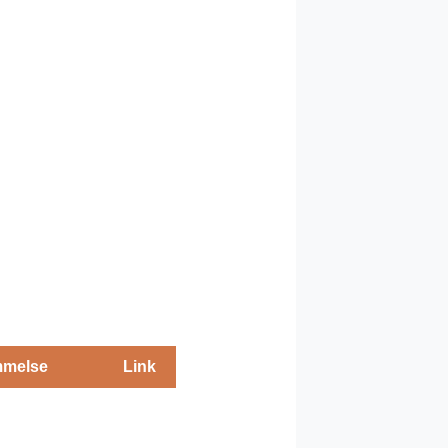
melse
Link