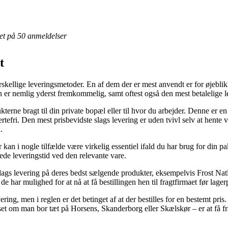
eret på 50 anmeldelser
t
rskellige leveringsmetoder. En af dem der er mest anvendt er for øjebli
n er nemlig yderst fremkommelig, samt oftest også den mest betalelige 
kterne bragt til din private bopæl eller til hvor du arbejder. Denne er 
tefri. Den mest prisbevidste slags levering er uden tvivl selv at hente v
.
n i nogle tilfælde være virkelig essentiel ifald du har brug for din pa
ede leveringstid ved den relevante vare.
dags levering på deres bedst sælgende produkter, eksempelvis Frost Nat
de har mulighed for at nå at få bestillingen hen til fragtfirmaet før lager
ering, men i reglen er det betinget af at der bestilles for en bestemt pris
t om man bor tæt på Horsens, Skanderborg eller Skælskør – er at få fragt