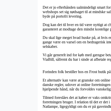
Det er jo efterhånden ualmindeligt smart for
webshops set sig nødsaget til at mindske sal
byde på portofri levering.
Dog kan det til hver en tid være nyttigt at 
garanteret at modtage den mindst kostelige p
Du skal lige meget hvad huske på, at hvis en 
gange være en varsel om en bedragerisk int
selskaber.
Vi går generelt ind for køb med gængse bet
ViaBill, såfremt du har i sinde at afbetale 
Forinden folk bestiller hos en Frost butik p
Et alternativ kan være at granske om online 
danske regler, udover at online forretningen
hjælpende hånd, når du forvoldes vanskelig
Tilmed foreslåes det at køber er vaks omkri
forretningen bruger. I relation til det er d
Natlampe, ligegyldigt om du er på gaveindkø