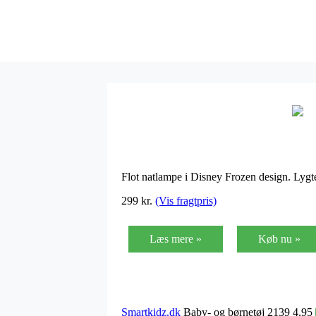
Flot natlampe i Disney Frozen design. Lygte
299 kr.
(Vis fragtpris)
Læs mere »
Køb nu »
Smartkidz.dk
Baby- og børnetøj 2139 4,95