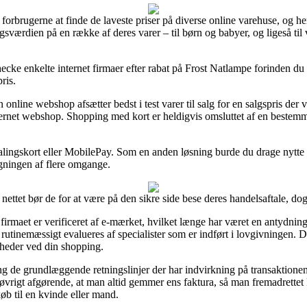
 forbrugerne at finde de laveste priser på diverse online varehuse, og h
gsværdien på en række af deres varer – til børn og babyer, og ligeså ti
checke enkelte internet firmaer efter rabat på Frost Natlampe forinden d
ris.
online webshop afsætter bedst i test varer til salg for en salgspris der 
ernet webshop. Shopping med kort er heldigvis omsluttet af en bestemm
alingskort eller MobilePay. Som en anden løsning burde du drage nytte
regningen af flere omgange.
å nettet bør de for at være på den sikre side bese deres handelsaftale, d
firmaet er verificeret af e-mærket, hvilket længe har været en antydning
 rutinemæssigt evalueres af specialister som er indført i lovgivningen. D
heder ved din shopping.
ng de grundlæggende retningslinjer der har indvirkning på transaktione
et i øvrigt afgørende, at man altid gemmer ens faktura, så man fremadrett
b til en kvinde eller mand.