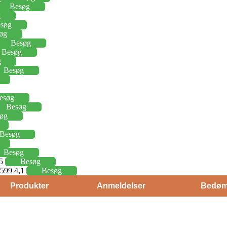
Besøg
g
søg
øg
Besøg
Besøg
g
Besøg
esøg
Besøg
øg
Besøg
Besøg
15
Besøg
j 599 4,1
Besøg
Produkter
Anmeldelser
Bedøm