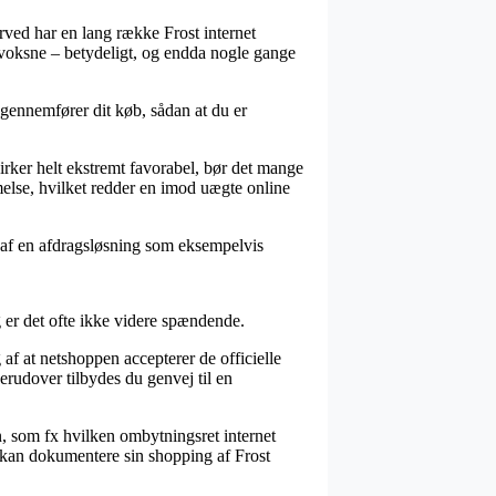
erved har en lang række Frost internet
l voksne – betydeligt, og endda nogle gange
u gennemfører dit køb, sådan at du er
virker helt ekstremt favorabel, bør det mange
else, hvilket redder en imod uægte online
 af en afdragsløsning som eksempelvis
og er det ofte ikke videre spændende.
 af at netshoppen accepterer de officielle
erudover tilbydes du genvej til en
n, som fx hvilken ombytningsret internet
et kan dokumentere sin shopping af Frost