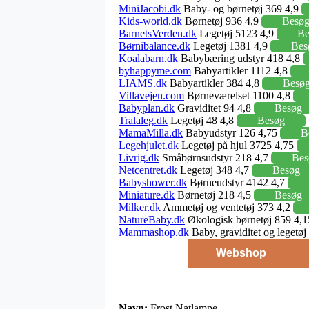
MiniJacobi.dk
Baby- og børnetøj 369 4,9
Kids-world.dk
Børnetøj 936 4,9
Besø
BarnetsVerden.dk
Legetøj 5123 4,9
Be
Børnibalance.dk
Legetøj 1381 4,9
Bes
Koalabarn.dk
Babybæring udstyr 418 4,8
byhappyme.com
Babyartikler 1112 4,8
LIAMS.dk
Babyartikler 384 4,8
Besø
Villavejen.com
Børneværelset 1100 4,8
Babyplan.dk
Graviditet 94 4,8
Besøg
Tralaleg.dk
Legetøj 48 4,8
Besøg
MamaMilla.dk
Babyudstyr 126 4,75
B
Legehjulet.dk
Legetøj på hjul 3725 4,75
Livrig.dk
Småbørnsudstyr 218 4,7
Bes
Netcentret.dk
Legetøj 348 4,7
Besøg
Babyshower.dk
Børneudstyr 4142 4,7
Miniature.dk
Børnetøj 218 4,5
Besøg
Milker.dk
Ammetøj og ventetøj 373 4,2
NatureBaby.dk
Økologisk børnetøj 859 4,
Mammashop.dk
Baby, graviditet og legetø
Webshop
Navn:
Frost Natlampe