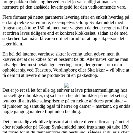
bruge pakken fluks, og herved er det jo væsentligt at man ser
nærmere på den anslåede leveringstid for den vedkommende vare.
Flere firmaer på nettet garanterer levering efter en enkelt hverdag på
en lang række varenumre, eksempelvis Gloup Synke­middel med
frugtsmag på tube 150 ml, men vær vagtsom da det er regnet ud fra
at ordren laves tidligere end et konkret klokkeslæt, sådan at de med
sikkerhed kan nå at få varen ordnet forud for at logistikpersonalet
tager hjem.
En hel del internet varehuse sikrer levering uden gebyr, men tit
kræves det at der købes for et bestemt beløb. Alternativt kunne man
udvælge den mest betalelige leveringsform, der gerne – om man
opholder sig ved Taastrup, Vordingborg eller Skælskør – vil blive at
få dem til at levere dine produkter til en pakkeshop.
Det er jo ret så let for alle og enhver at lave prissammenligning hos
forskellige e-butikker, og så har en hel del butikker på nettet set sig
tvunget til at trykke salgspriserne på en række af deres produkter –
til juniorer, og samtidig også til herrer og damer – markant, og endda
nogle gange garantere fragt uden betaling.
Det kan stadigvæk blive lønsomt at studere diverse firmaer på nettet
efter rabatkoder på Gloup Synke­middel med frugtsmag på tube 150
ml forud for at du gennemfører din bestilling, således at du er sikker