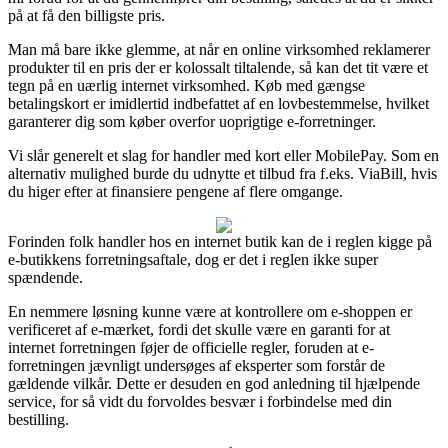
på at få den billigste pris.
Man må bare ikke glemme, at når en online virksomhed reklamerer
produkter til en pris der er kolossalt tiltalende, så kan det tit være et
tegn på en uærlig internet virksomhed. Køb med gængse
betalingskort er imidlertid indbefattet af en lovbestemmelse, hvilket
garanterer dig som køber overfor uoprigtige e-forretninger.
Vi slår generelt et slag for handler med kort eller MobilePay. Som en
alternativ mulighed burde du udnytte et tilbud fra f.eks. ViaBill, hvis
du higer efter at finansiere pengene af flere omgange.
Forinden folk handler hos en internet butik kan de i reglen kigge på
e-butikkens forretningsaftale, dog er det i reglen ikke super
spændende.
En nemmere løsning kunne være at kontrollere om e-shoppen er
verificeret af e-mærket, fordi det skulle være en garanti for at
internet forretningen føjer de officielle regler, foruden at e-
forretningen jævnligt undersøges af eksperter som forstår de
gældende vilkår. Dette er desuden en god anledning til hjælpende
service, for så vidt du forvoldes besvær i forbindelse med din
bestilling.