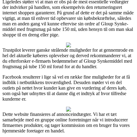
Ligeledes støtter vi at man er obs på de mest essentielle vedtægter
der indvirker på handlen, som eksempelvis den returneringsret
internet shoppen garanterer. På grund af dette er det på samme måde
vigtigt, at man til enhver tid opbevarer sin købsbekræftelse, således
man en anden gang vil kunne eftervise sin ordre af Gloup Synke­
middel med frugtsmag på tube 150 ml, uden hensyn til om man skal
shoppe til en dreng eller pige.
Trustpilot leverer ganske strålende muligheder for at gennemrode en
hel del aktuelle køberes oplevelser og derved rekommanderer vi, at
du efterforsker e-firmaets bedømmelser af Gloup Synke­middel med
frugtsmag på tube 150 ml forud for at du handler.
Facebook resulterer i lige så vel en række fine muligheder for at få
indblik i netbutikkens troværdighed. Desuden møder vi en del
outlets på nettet hvor kunder kan give en vurdering af deres køb,
som også bør udnyttes til at danne dig et indtryk af hvor tilfredse
kunderne er.
Dette website finansieres af annonceindtægter. Vi har et tæt
samarbejde med en gruppe online forretninger når vi introducerer
firmaernes produkter, og tager kommission om en bruger fra vores
hjemmeside foretager en handel.