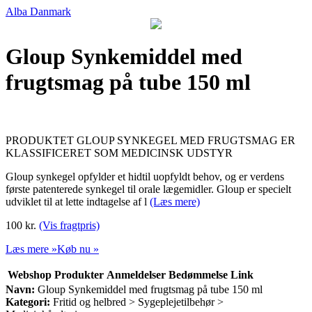
Alba Danmark
Gloup Synke­middel med
frugtsmag på tube 150 ml
PRODUKTET GLOUP SYNKEGEL MED FRUGTSMAG ER
KLASSIFICERET SOM MEDICINSK UDSTYR
Gloup synkegel opfylder et hidtil uopfyldt behov, og er verdens
første patenterede synkegel til orale lægemidler. Gloup er specielt
udviklet til at lette indtagelse af l
(Læs mere)
100 kr.
(Vis fragtpris)
Læs mere »
Køb nu »
Webshop
Produkter
Anmeldelser
Bedømmelse
Link
Navn:
Gloup Synke­middel med frugtsmag på tube 150 ml
Kategori:
Fritid og helbred > Sygeplejetilbehør >