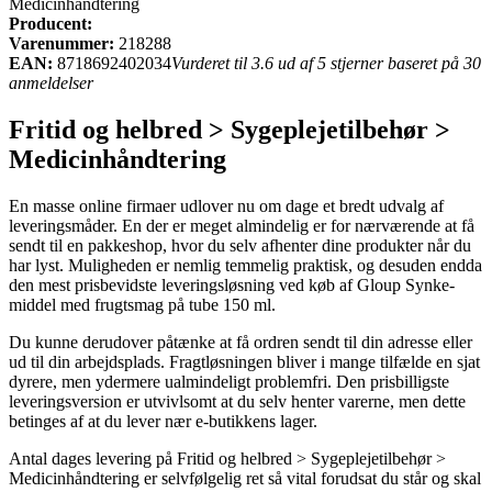
Medicinhåndtering
Producent:
Varenummer:
218288
EAN:
8718692402034
Vurderet til 3.6 ud af 5 stjerner baseret på 30
anmeldelser
Fritid og helbred > Sygeplejetilbehør >
Medicinhåndtering
En masse online firmaer udlover nu om dage et bredt udvalg af
leveringsmåder. En der er meget almindelig er for nærværende at få
sendt til en pakkeshop, hvor du selv afhenter dine produkter når du
har lyst. Muligheden er nemlig temmelig praktisk, og desuden endda
den mest prisbevidste leveringsløsning ved køb af Gloup Synke­
middel med frugtsmag på tube 150 ml.
Du kunne derudover påtænke at få ordren sendt til din adresse eller
ud til din arbejdsplads. Fragtløsningen bliver i mange tilfælde en sjat
dyrere, men ydermere ualmindeligt problemfri. Den prisbilligste
leveringsversion er utvivlsomt at du selv henter varerne, men dette
betinges af at du lever nær e-butikkens lager.
Antal dages levering på Fritid og helbred > Sygeplejetilbehør >
Medicinhåndtering er selvfølgelig ret så vital forudsat du står og skal