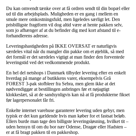
Du kan omvendt tænke over at få ordren sendt til din bopæl eller
ud til din arbejdsplads. Muligheden er en gang i mellem en
smule mere omkostningsfuld, men ligeledes særligt let. Den
prisbilligste fragtform vil dog altid være at hente pakken selv,
som jo afhænger af at du befinder dig med kort afstand til e-
forhandlerens adresse.
Leveringshastigheden på IKKE OVERSAT er naturligvis
særdeles vital når du mangler din pakke om et øjeblik, så med
det formål er det særdeles vigtigt at man finder den forventede
leveringstid ved det vedkommende produkt.
En hel del netshops i Danmark tilbyder levering efter en enkelt
hverdag på mange af butikkens varer, eksempelvis Grå
FOREST 3-pak stofbleer fra Sebra, men glem ikke at det
nødvendiggør at bestillingen anbringes før et nøjagtigt
klokkeslæt, så at de sandsynligvis kan nå at få produkterne fikset
før lagerpersonalet får fri.
Enkelte internet varehuse garanterer levering uden gebyr, men
typisk er det kun gældende hvis man køber for et fastsat beløb.
Ellers burde man tage den billigste leveringsløsning, hvilket tit –
uden hensyn til om du bor nær Odense, Dragør eller Hadsten –
er at få bragt pakken til en pakkeshop.