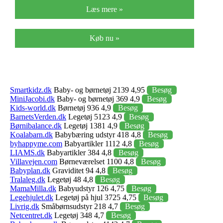
Læs mere »
Køb nu »
Smartkidz.dk
Baby- og børnetøj 2139 4,95
Besøg
MiniJacobi.dk
Baby- og børnetøj 369 4,9
Besøg
Kids-world.dk
Børnetøj 936 4,9
Besøg
BarnetsVerden.dk
Legetøj 5123 4,9
Besøg
Børnibalance.dk
Legetøj 1381 4,9
Besøg
Koalabarn.dk
Babybæring udstyr 418 4,8
Besøg
byhappyme.com
Babyartikler 1112 4,8
Besøg
LIAMS.dk
Babyartikler 384 4,8
Besøg
Villavejen.com
Børneværelset 1100 4,8
Besøg
Babyplan.dk
Graviditet 94 4,8
Besøg
Tralaleg.dk
Legetøj 48 4,8
Besøg
MamaMilla.dk
Babyudstyr 126 4,75
Besøg
Legehjulet.dk
Legetøj på hjul 3725 4,75
Besøg
Livrig.dk
Småbørnsudstyr 218 4,7
Besøg
Netcentret.dk
Legetøj 348 4,7
Besøg