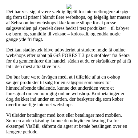
Det har vist sig at være vældig ligetil for internetbrugere at søge
sig frem til priser i blandt flere webshops, og følgelig har masser
af Sebra online webshops ikke kunne slippe for at presse
salgsværdien på specielt deres bedst i test produkter – til babyer
og børn, og samtidig til voksne – kolossalt, og endda nogle
gange yde fri fragt.
Det kan stadigvæk blive udbytterigt at studere nogle få online
webshops efter rabat på Grå FOREST 3-pak stofbleer fra Sebra
før du gennemfører din handel, sådan at du er skråsikker på at få
fat i den mest attraktive pris.
Du bør bare være årvågen med, at i tilfælde af at en e-shop
sælger produkter til salg for en salgspris som anses for
himmelråbende tiltalende, kunne det undertiden være et
faresignal om en uoprigtig online webshop. Kortbetalinger er
dog dækket ind under en orden, der beskytter dig som køber
overfor uærlige internet webshops.
Vi tilråder betalinger med kort eller betalinger med mobilen.
Som en anden løsning kunne du udnytte en løsning fra for
eksempel ViaBill, såfremt du agter at betale betalingen over en
længere periode.