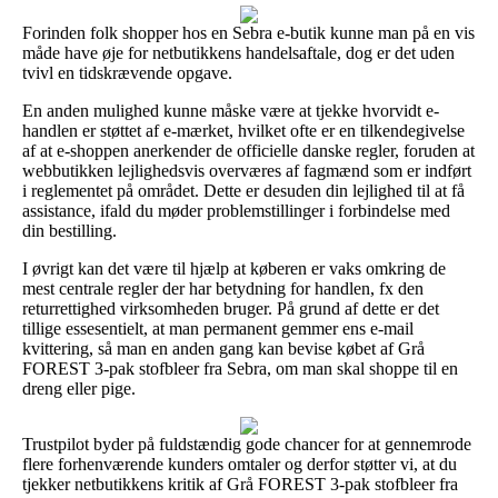
Forinden folk shopper hos en Sebra e-butik kunne man på en vis
måde have øje for netbutikkens handelsaftale, dog er det uden
tvivl en tidskrævende opgave.
En anden mulighed kunne måske være at tjekke hvorvidt e-
handlen er støttet af e-mærket, hvilket ofte er en tilkendegivelse
af at e-shoppen anerkender de officielle danske regler, foruden at
webbutikken lejlighedsvis overværes af fagmænd som er indført
i reglementet på området. Dette er desuden din lejlighed til at få
assistance, ifald du møder problemstillinger i forbindelse med
din bestilling.
I øvrigt kan det være til hjælp at køberen er vaks omkring de
mest centrale regler der har betydning for handlen, fx den
returrettighed virksomheden bruger. På grund af dette er det
tillige essesentielt, at man permanent gemmer ens e-mail
kvittering, så man en anden gang kan bevise købet af Grå
FOREST 3-pak stofbleer fra Sebra, om man skal shoppe til en
dreng eller pige.
Trustpilot byder på fuldstændig gode chancer for at gennemrode
flere forhenværende kunders omtaler og derfor støtter vi, at du
tjekker netbutikkens kritik af Grå FOREST 3-pak stofbleer fra