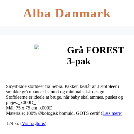
Alba Danmark
Grå FOREST
3-pak
stofbleer fra
Sebra
Smørbløde stofbleer fra Sebra. Pakken består af 3 stofbleer i
smukke grå nuancer i smukt og minimalistisk design.
Stofbleerne er ideele at bruge, når baby skal ammes, pusles og
plejes._x000D_
Mål: 75 x 75 cm_x000D_
Materiale: 100% Økologisk bomuld, GOTS certif
(Læs mere)
129 kr.
(Vis fragtpris)