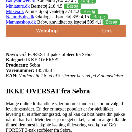
Babyshower.dk
Børneudstyr 4142 4,7
Besøg
Miniature.dk
Børnetøj 218 4,5
Besøg
Milker.dk
Ammetøj og ventetøj 373 4,2
Besøg
NatureBaby.dk
Økologisk børnetøj 859 4,15
Besøg
Mammashop.dk
Baby, graviditet og legetøj 599 4,1
Besøg
Webshop
Link
Navn:
Grå FOREST 3-pak stofbleer fra Sebra
Kategori:
IKKE OVERSAT
Producent:
Sebra
Varenummer:
1357838
EAN:
Vurderet til 4.8 ud af 5 stjerner baseret på 8 anmeldelser
IKKE OVERSAT fra Sebra
Mange online forhandlere yder nu om stunder et stort udvalg af
leveringsmåder. En der er meget populær er for øjeblikket
levering til et afhentningssted, og så kan du blot hente din pakke
når du har lyst. Metoden er jo meget enkel, samt i mange tilfælde
tilmed den mest letkøbte løsning til levering ved køb af Grå
FOREST 3-pak stofbleer fra Sebra.