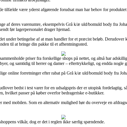
lfælde være yderst afgørende forudsat man har behov for produktet øjebl
 af deres varenumre, eksempelvis Grå k/æ uld/bomuld body fra Joha, som
afsendt før lagerpersonalet drager hjemad.
 det under betingelse af at man handler for et præcist beløb. Derudover k
den til at bringe din pakke til et afhentningssted.
sammenholde priser fra forskellige shops på nettet, og altså har adskill
babyer, og samtidig til herrer og damer – eftertrykkeligt, og endda nogle
lige online forretninger efter rabat på Grå k/æ uld/bomuld body fra Joha
dlover bedst i test varer for en udsalgspris der er utopisk fordelagtig, s
en, hvilket passer på køber overfor bedrageriske e-butikker.
inger med mobilen. Som en alternativ mulighed bør du overveje en afdragso
hoppens vilkår, dog er det i reglen ikke særlig spændende.