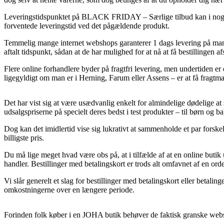
Leveringstidspunktet på BLACK FRIDAY – Særlige tilbud kan i nogle ti
forventede leveringstid ved det pågældende produkt.
Temmelig mange internet webshops garanterer 1 dags levering på mange
aftalt tidspunkt, sådan at de har mulighed for at nå at få bestillingen 
Flere online forhandlere byder på fragtfri levering, men undertiden er
ligegyldigt om man er i Herning, Farum eller Assens – er at få fragtman
Det har vist sig at være usædvanlig enkelt for almindelige dødelige at 
udsalgspriserne på specielt deres bedst i test produkter – til børn og 
Dog kan det imidlertid vise sig lukrativt at sammenholde et par forskel
billigste pris.
Du må lige meget hvad være obs på, at i tilfælde af at en online butik u
handler. Bestillinger med betalingskort er trods alt omfavnet af en ord
Vi slår generelt et slag for bestillinger med betalingskort eller betal
omkostningerne over en længere periode.
Forinden folk køber i en JOHA butik behøver de faktisk granske webs