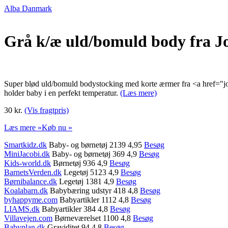
Alba Danmark
Grå k/æ uld/bomuld body fra J
Super blød uld/bomuld bodystocking med korte ærmer fra <a href="joh
holder baby i en perfekt temperatur.
(Læs mere)
30 kr.
(Vis fragtpris)
Læs mere »
Køb nu »
Smartkidz.dk
Baby- og børnetøj 2139 4,95
Besøg
MiniJacobi.dk
Baby- og børnetøj 369 4,9
Besøg
Kids-world.dk
Børnetøj 936 4,9
Besøg
BarnetsVerden.dk
Legetøj 5123 4,9
Besøg
Børnibalance.dk
Legetøj 1381 4,9
Besøg
Koalabarn.dk
Babybæring udstyr 418 4,8
Besøg
byhappyme.com
Babyartikler 1112 4,8
Besøg
LIAMS.dk
Babyartikler 384 4,8
Besøg
Villavejen.com
Børneværelset 1100 4,8
Besøg
Babyplan.dk
Graviditet 94 4,8
Besøg