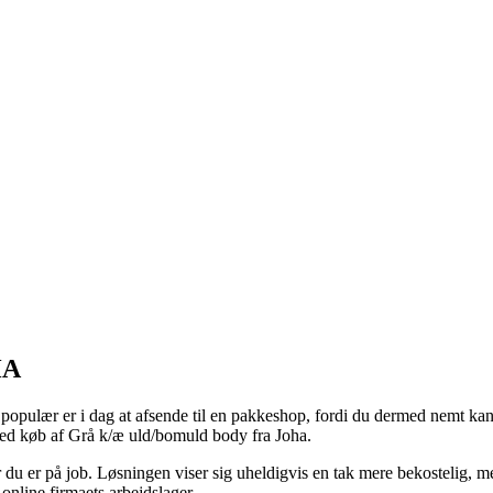
HA
t populær er i dag at afsende til en pakkeshop, fordi du dermed nemt kan
 ved køb af Grå k/æ uld/bomuld body fra Joha.
når du er på job. Løsningen viser sig uheldigvis en tak mere bekostelig
online firmaets arbejdslager.