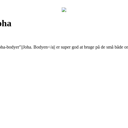
oha
a-bodyer"||Joha. Bodyen</a|| er super god at bruge på de små både om