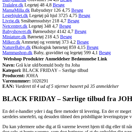
Tralaleg.dk
Legetøj 48 4,8
Besøg
MamaMilla.dk
Babyudstyr 126 4,75
Besøg
Legehjulet.dk
Legetøj på hjul 3725 4,75
Besøg
Livrig.dk
Småbørnsudstyr 218 4,7
Besøg
Netcentret.dk
Legetøj 348 4,7
Besøg
Babyshower.dk
Børneudstyr 4142 4,7
Besøg
Miniature.dk
Børnetøj 218 4,5
Besøg
Milker.dk
Ammetøj og ventetøj 373 4,2
Besøg
NatureBaby.dk
Økologisk børnetøj 859 4,15
Besøg
Mammashop.dk
Baby, graviditet og legetøj 599 4,1
Besøg
Webshop
Produkter
Anmeldelser
Bedømmelse
Link
Navn:
Grå k/æ uld/bomuld body fra Joha
Kategori:
BLACK FRIDAY – Særlige tilbud
Producent:
JOHA
Varenummer:
1020291
EAN:
Vurderet til 4 ud af 5 stjerner baseret på 35 anmeldelser
BLACK FRIDAY – Særlige tilbud fra JO
En del e-handler yder i dag flere metoder til levering. En der er mege
særdeles smertefri, og desuden tilmed den prisbilligste leveringstype
Du kan ydermere udse dig at få varerne leveret hjem til dig eller til 
dog selv at hente varerne, som dog betinges af at du opholder dig nær 