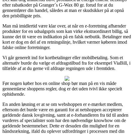
efter rabatkoder på Granger´s G-Wax 80 gr. forud for at du
gennemfører din handel, således at man er skudsikker på at opnå
den prisbilligste pris.
Man må imidlertid være klar over, at når en e-forretning afhænder
produkter for en udsalgspris som kan virke ekstraordinært billig, så
kunne det tit være en indikation på en falsk netbutik. Betalinger med
kort er dog en del af en retningslinje, hvilket værner køberen imod
falske online forretninger.
Vi går generelt ind for kortbetalinger eller mobilbetaling. Som et
alternativ burde du vælge et afdragstilbud fra for eksempel ViaBill, i
tilfælde af at du gerne vil afdrage regningen ude i fremtiden.
Før nogen køber hos en online shop bør man på en vis måde
gennemlæse shoppens regler, dog er det uden tvivl ikke specielt
ophidsende.
En anden løsning er at se om webshoppen er e-mærket medlem,
eftersom det burde være en garanti for at netshoppen accepterer
gældende dansk lovgivning, samt at e-forhandleren fra tid til anden
vurderes af specialister som har den nødvendige knowhow om de
gældende bestemmelser. Dette er desuden din mulighed for en
håndsrækning, ifald du oplever udfordringer i processen med din