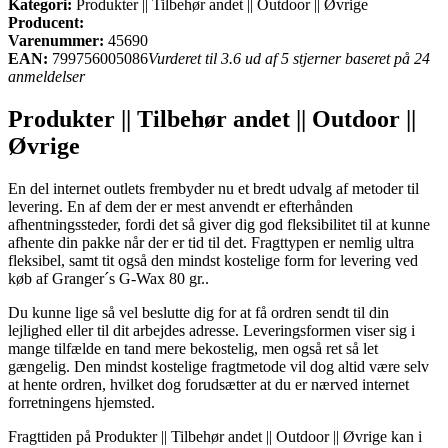
Kategori:
Produkter || Tilbehør andet || Outdoor || Øvrige
Producent:
Varenummer:
45690
EAN:
799756005086
Vurderet til 3.6 ud af 5 stjerner baseret på 24
anmeldelser
Produkter || Tilbehør andet || Outdoor ||
Øvrige
En del internet outlets frembyder nu et bredt udvalg af metoder til
levering. En af dem der er mest anvendt er efterhånden
afhentningssteder, fordi det så giver dig god fleksibilitet til at kunne
afhente din pakke når der er tid til det. Fragttypen er nemlig ultra
fleksibel, samt tit også den mindst kostelige form for levering ved
køb af Granger´s G-Wax 80 gr..
Du kunne lige så vel beslutte dig for at få ordren sendt til din
lejlighed eller til dit arbejdes adresse. Leveringsformen viser sig i
mange tilfælde en tand mere bekostelig, men også ret så let
gængelig. Den mindst kostelige fragtmetode vil dog altid være selv
at hente ordren, hvilket dog forudsætter at du er nærved internet
forretningens hjemsted.
Fragttiden på Produkter || Tilbehør andet || Outdoor || Øvrige kan i