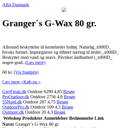
Alba Danmark
Granger´s G-Wax 80 gr.
Allround beskyttelse til kernelæder fodtøj. Naturlig_x000D_
bivoks formel. Imprægnerer og tilfører næring til læder._x000D_
Beskytter mod vand og snavs. Påvirker åndbarhed i_x000D_
nogen grad.
(Læs mere)
60 kr.
(Vis fragtpris)
Læs mere »
Køb nu »
GrejFreak.dk
Outdoor 6290 4,85
Besøg
ProOutdoor.dk
Outdoor 2756 4,8
Besøg
55Nord.dk
Outdoor 287 4,75
Besøg
OutdoorPro.dk
Outdoor 109 4,3
Besøg
Outmore.dk
Outdoor 20 4,3
Besøg
Webshop
Produkter
Anmeldelser
Bedømmelse
Link
Navn:
Granger´s G-Wax 80 gr.