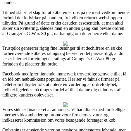
handel.
Tilmed slår vi et slag for at køberen er obs på de mest vedkommende
forhold der indvirker på handlen, fx hvilken returret webshoppen
tilbyder. På grund af dette er det desuden essesentielt, at man altid
sikrer sin kvittering, således man en anden gang kan bevise ordren
af Granger´s G-Wax 80 gr., uafhængig om du er herre eller dame.
Trustpilot genererer rigtig fine løsninger til at dechifrere en række
forhenværende køberes ratings og herved er det prisværdigt, at du
læser internet forretningens ratings af Granger´s G-Wax 80 gr.
forinden du placerer din ordre.
Facebook medfører lignende immervæk troværdige genveje til at få
en idé om netbutikkens popularitet. Her ser vi faktisk firmaer på
nettet som tilbyder folk at notere en vurdering af ordreforløbet,
hvilket ligeledes må drages fordel af til at danne dig et indtryk af
tidligere kunders oplevelser.
Vores side er finansieret af annoncer. Vi har aftaler med forskellige
internet virksomheder og promoverer firmaernes varer, og
indkasserer kommission om vores besøgende foretager et køb.
Oplysninger angående varer og netshops understøttes løbende, men