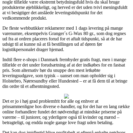
nogle tilfælde være ekstremt betydningsfuld hvis du skal bruge
produkterne øjeblikkeligt, og herved er det uden tvivl meningsfuldt
at vi besigtiger det anslåede leveringstidspunkt for det
vedkommende produkt.
De fleste webbutikker reklamerer med 1 dags levering på mange
varenumre, eksempelvis Granger´s G-Wax 80 gr., som dog regnes
ud fra at ordren placeres forud for et aftalt tidspunkt, så at de har
udsigt til at kunne nå at få bestillingen ud af døren før
logistikpersonalet drager hjemad.
Indtil flere e-shops i Danmark frembyder gratis fragt, men i mange
tilfælde er det under forudsætning af at der indkøbes for en fastsat
pris. Som alternativ bør du snuppe den mest letkøbte
leveringsudgave, som typisk – uanset om man opholder sig i
Holstebro, Nørresundby eller Hundested – er at få dem til at bringe
din ordre til et afhentningssted.
Det er jo i høj grad problemfrit for alle og enhver at
prissammenligne hos diverse e-handler, og for det har en lang række
online forhandlere fundet det nødvendigt at mindske priserne på
varerne – til juniorer, og yderligere også til kvinder og mænd –
betragteligt, og endda nogle gange love fragt uden betaling.
Det kan dog imidlertid blive profitabelt at eftergå enkelte netshops