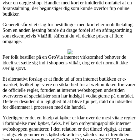
viser en uægte shop. Handler med kort er imidlertid omfattet af en
foranstaltning, der begunstiger dig som kunde overfor fup online
butikker.
Generelt slår vi et slag for bestillinger med kort eller mobilbetaling.
Som en anden løsning burde du drage fordel af en afdragsordning
som eksempelvis ViaBill, såfremt du vil dække prisen af flere
omgange.
Før folk bestiller på en GroVia internet virksomhed behøver de
ideelt set sætte sig ind i shoppens vilkår, dog er det normalt ikke
særlig sjovt.
Et alternativt forslag er at finde ud af om internet butikken er e-
mærket, hvilket bør være en sikkerhed for at webbutikken forsvarer
de officielle regler, foruden at internet webshoppen undertiden
overværes af specialister som har indsigt i vedtægterne på området.
Dette er desuden din lejlighed til at blive hjulpet, ifald du udsættes
for dilemmaer i processen med din handel.
Yderligere er det en hjælp at køber er klar over de mest vitale regler
i forbindelse med købet, f.eks. hvilken ombytningspolitik internet
webshoppen garanterer. I den relation er det tilmed vigtigt, at man
stadigvæk gemmer ens købsbekræftelse, således man i fremtiden