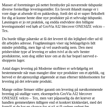
Masser af forretninger på nettet frembyder på nuværende tidspunkt
diverse forskellige leveringsmidler. En favorit iblandt mange er i
vore dage at afsende til en pakkeshop, fordi det så er super fleksibelt
for dig at kunne hente dine nye produkter på et selvvalgt tidspunkt.
Løsningen er jo ret praktisk, og endda endvidere den billigste
leveringsmodel ved køb af GroVia AI2 blecover ONESIZE velcro –
Tex.
Du burde tillige påtænke at få det leveret til din lejlighed eller ud til
dit arbejdes adresse. Fragtløsningen viser sig beklageligvis lidt
mindre prisbillig, men lige så vel usædvanlig nem. Den mest
prisbevidste type af levering er uden tvivl at du selv henter
produkterne, som dog stiller krav om at du har bopæl nærved e-
shoppens lager.
Antal dages levering på Moderne stofbleer er selvfølgelig ret
bestemmende når man mangler dine nye produkter om et øjeblik, og
herved er det øjensynligt afgørende at man efterser tidshorisonten for
levering på det relevante produkt.
Mange online firmaer stiller garanti om levering på næstkommende
hverdag på utallige varer, eksempelvis GroVia AI2 blecover
ONESIZE velcro – Tex, men vær påpasselig da det kræver at
handlen gemmenføres tidligere end et konkret klokkeslæt, med det
formål at de har en chance for at nå at få ordren ordnet før