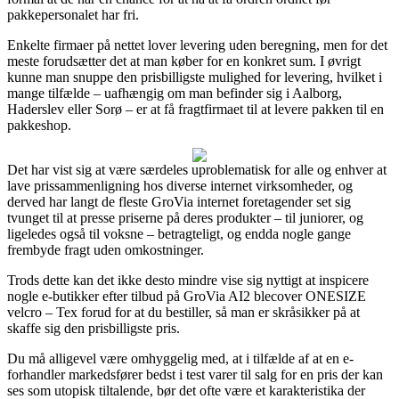
pakkepersonalet har fri.
Enkelte firmaer på nettet lover levering uden beregning, men for det
meste forudsætter det at man køber for en konkret sum. I øvrigt
kunne man snuppe den prisbilligste mulighed for levering, hvilket i
mange tilfælde – uafhængig om man befinder sig i Aalborg,
Haderslev eller Sorø – er at få fragtfirmaet til at levere pakken til en
pakkeshop.
Det har vist sig at være særdeles uproblematisk for alle og enhver at
lave prissammenligning hos diverse internet virksomheder, og
derved har langt de fleste GroVia internet foretagender set sig
tvunget til at presse priserne på deres produkter – til juniorer, og
ligeledes også til voksne – betragteligt, og endda nogle gange
frembyde fragt uden omkostninger.
Trods dette kan det ikke desto mindre vise sig nyttigt at inspicere
nogle e-butikker efter tilbud på GroVia AI2 blecover ONESIZE
velcro – Tex forud for at du bestiller, så man er skråsikker på at
skaffe sig den prisbilligste pris.
Du må alligevel være omhyggelig med, at i tilfælde af at en e-
forhandler markedsfører bedst i test varer til salg for en pris der kan
ses som utopisk tiltalende, bør det ofte være et karakteristika der