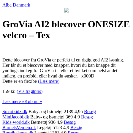
Alba Danmark
GroVia AI2 blecover ONESIZE
velcro – Tex
Dette blecover fra GroVia er perfekt til en rigtig god AI2 løsning.
Her får du et blecover med knapper, hvori du kan knappe dit
yndlings indlæg fra GroVia i – eller et hvilket som helst andet
indlæg, en prefold, eller hvad du ønsker. _x000D_
Dette er en flexibe
(Læs mere)
159 kr.
(Vis fragtpris)
Læs mere »
Køb nu »
Smartkidz.dk
Baby- og børnetøj 2139 4,95
Besøg
MiniJacobi.dk
Baby- og børnetøj 369 4,9
Besøg
Kids-world.dk
Børnetøj 936 4,9
Besøg
BarnetsVerden.dk
Legetøj 5123 4,9
Besøg
Børnibalance.dk
Legetøj 1381 4,9
Besøg