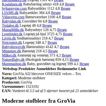
Koalabarn.dk
Babybæring udstyr 418 4,8
Besøg
byhappyme.com
Babyartikler 1112 4,8
Besøg
LIAMS.dk
Babyartikler 384 4,8
Besøg
Villavejen.com
Børneværelset 1100 4,8
Besøg
Babyplan.dk
Graviditet 94 4,8
Besøg
Tralaleg.dk
Legetøj 48 4,8
Besøg
MamaMilla.dk
Babyudstyr 126 4,75
Besøg
Legehjulet.dk
Legetøj på hjul 3725 4,75
Besøg
Livrig.dk
Småbørnsudstyr 218 4,7
Besøg
Netcentret.dk
Legetøj 348 4,7
Besøg
Babyshower.dk
Børneudstyr 4142 4,7
Besøg
Miniature.dk
Børnetøj 218 4,5
Besøg
Milker.dk
Ammetøj og ventetøj 373 4,2
Besøg
NatureBaby.dk
Økologisk børnetøj 859 4,15
Besøg
Mammashop.dk
Baby, graviditet og legetøj 599 4,1
Besøg
Webshop
Produkter
Anmeldelser
Bedømmelse
Link
Navn:
GroVia AI2 blecover ONESIZE velcro – Tex
Kategori:
Moderne stofbleer
Producent:
GroVia
Varenummer:
1523192
EAN:
Vurderet til 3.5 ud af 5 stjerner baseret på 21 anmeldelser
Moderne stofbleer fra GroVia