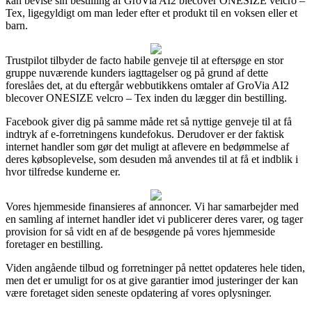
kan bevise sin bestilling af GroVia AI2 blecover ONESIZE velcro –
Tex, ligegyldigt om man leder efter et produkt til en voksen eller et
barn.
Trustpilot tilbyder de facto habile genveje til at eftersøge en stor
gruppe nuværende kunders iagttagelser og på grund af dette
foreslåes det, at du eftergår webbutikkens omtaler af GroVia AI2
blecover ONESIZE velcro – Tex inden du lægger din bestilling.
Facebook giver dig på samme måde ret så nyttige genveje til at få
indtryk af e-forretningens kundefokus. Derudover er der faktisk
internet handler som gør det muligt at aflevere en bedømmelse af
deres købsoplevelse, som desuden må anvendes til at få et indblik i
hvor tilfredse kunderne er.
Vores hjemmeside finansieres af annoncer. Vi har samarbejder med
en samling af internet handler idet vi publicerer deres varer, og tager
provision for så vidt en af de besøgende på vores hjemmeside
foretager en bestilling.
Viden angående tilbud og forretninger på nettet opdateres hele tiden,
men det er umuligt for os at give garantier imod justeringer der kan
være foretaget siden seneste opdatering af vores oplysninger.