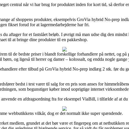
et central når vi har brug for produktet inden for kort tid, så derfor er
mange af shoppens produkter, eksempelvis GroVia hybrid No-prep indlæg 
ingen fikset forud for at lagermedarbejderne har fri.
s du aftager for et fastslået beløb. I øvrigt må man udse dig den mindst 
aet til at bringe dine produkter til en pakkeshop.
frem til de bedste priser i blandt forskellige forhandlere på nettet, og på
 børn, og ligeså til herrer og damer – kolossalt, og endda nogle gange y
orhandlere efter tilbud på GroVia hybrid No-prep indlæg 2 stk. før du ge
rer bedst i test varer til salg for en pris som anses for himmelråbende
ordningen, som begunstiger køber imod uoprigtige internet virksomhede
 anvende en afdragsordning fra for eksempel ViaBill, i tilfælde af at du
imme webbutikkens vilkår, dog er det normalt ikke super spændende.
rket medlem, grundet at det bør være et fingerpeg om at netbutikken respe
 det dig anledning til hjælpende service, for så vidt du får problemer s