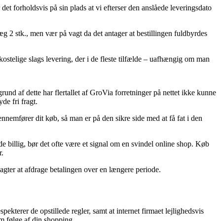
 det forholdsvis på sin plads at vi efterser den anslåede leveringsdato
2 stk., men vær på vagt da det antager at bestillingen fuldbyrdes
kostelige slags levering, der i de fleste tilfælde – uafhængig om man
 grund af dette har flertallet af GroVia forretninger på nettet ikke kunne
de fri fragt.
nnemfører dit køb, så man er på den sikre side med at få fat i den
 billig, bør det ofte være et signal om en svindel online shop. Køb
r.
 agter at afdrage betalingen over en længere periode.
kterer de opstillede regler, samt at internet firmaet lejlighedsvis
om følge af din shopping.