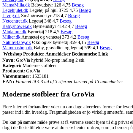
MamaMilla.dk
Babyudstyr 126 4,75
Besøg
Legehjulet.dk
Legetøj på hjul 3725 4,75
Besøg
Livrig.dk
Småbørnsudstyr 218 4,7
Besøg
Netcentret.dk
Legetøj 348 4,7
Besøg
Babyshower.dk
Børneudstyr 4142 4,7
Besøg
Miniature.dk
Børnetøj 218 4,5
Besøg
Milker.dk
Ammetøj og ventetøj 373 4,2
Besøg
NatureBaby.dk
Økologisk børnetøj 859 4,15
Besøg
Mammashop.dk
Baby, graviditet og legetøj 599 4,1
Besøg
Webshop
Produkter
Anmeldelser
Bedømmelse
Link
Navn:
GroVia hybrid No-prep indlæg 2 stk.
Kategori:
Moderne stofbleer
Producent:
GroVia
Varenummer:
1523181
EAN:
Vurderet til 4.3 ud af 5 stjerner baseret på 15 anmeldelser
Moderne stofbleer fra GroVia
Flere internet forhandlere yder nu om dage alverdens former for leveri
passer ind i din hverdag. Fragtmuligheden er jo virkelig smertefri, sa
Du kan på samme måde prøve at få varerne sendt hjem til dig privat ell
dog i de fleste tilfælde være at du selv henter ordren, som jo beroer på