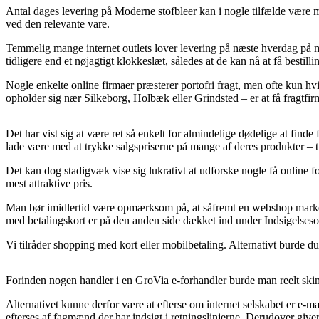
Antal dages levering på Moderne stofbleer kan i nogle tilfælde være meg
ved den relevante vare.
Temmelig mange internet outlets lover levering på næste hverdag på 
tidligere end et nøjagtigt klokkeslæt, således at de kan nå at få bestill
Nogle enkelte online firmaer præsterer portofri fragt, men ofte kun hvi
opholder sig nær Silkeborg, Holbæk eller Grindsted – er at få fragtfirm
Det har vist sig at være ret så enkelt for almindelige dødelige at finde 
lade være med at trykke salgspriserne på mange af deres produkter – til
Det kan dog stadigvæk vise sig lukrativt at udforske nogle få online f
mest attraktive pris.
Man bør imidlertid være opmærksom på, at såfremt en webshop markedsfø
med betalingskort er på den anden side dækket ind under Indsigelses
Vi tilråder shopping med kort eller mobilbetaling. Alternativt burde du
Forinden nogen handler i en GroVia e-forhandler burde man reelt sk
Alternativet kunne derfor være at efterse om internet selskabet er e-mæ
efterses af fagmænd der har indsigt i retningslinjerne. Derudover giver