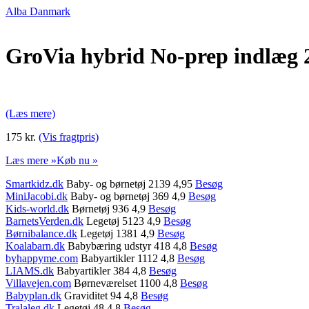
Alba Danmark
GroVia hybrid No-prep indlæg 2
(Læs mere)
175 kr.
(Vis fragtpris)
Læs mere »
Køb nu »
Smartkidz.dk
Baby- og børnetøj 2139 4,95
Besøg
MiniJacobi.dk
Baby- og børnetøj 369 4,9
Besøg
Kids-world.dk
Børnetøj 936 4,9
Besøg
BarnetsVerden.dk
Legetøj 5123 4,9
Besøg
Børnibalance.dk
Legetøj 1381 4,9
Besøg
Koalabarn.dk
Babybæring udstyr 418 4,8
Besøg
byhappyme.com
Babyartikler 1112 4,8
Besøg
LIAMS.dk
Babyartikler 384 4,8
Besøg
Villavejen.com
Børneværelset 1100 4,8
Besøg
Babyplan.dk
Graviditet 94 4,8
Besøg
Tralaleg.dk
Legetøj 48 4,8
Besøg