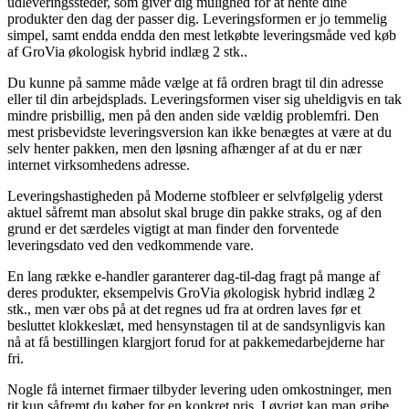
udleveringssteder, som giver dig mulighed for at hente dine
produkter den dag der passer dig. Leveringsformen er jo temmelig
simpel, samt endda endda den mest letkøbte leveringsmåde ved køb
af GroVia økologisk hybrid indlæg 2 stk..
Du kunne på samme måde vælge at få ordren bragt til din adresse
eller til din arbejdsplads. Leveringsformen viser sig uheldigvis en tak
mindre prisbillig, men på den anden side vældig problemfri. Den
mest prisbevidste leveringsversion kan ikke benægtes at være at du
selv henter pakken, men den løsning afhænger af at du er nær
internet virksomhedens adresse.
Leveringshastigheden på Moderne stofbleer er selvfølgelig yderst
aktuel såfremt man absolut skal bruge din pakke straks, og af den
grund er det særdeles vigtigt at man finder den forventede
leveringsdato ved den vedkommende vare.
En lang række e-handler garanterer dag-til-dag fragt på mange af
deres produkter, eksempelvis GroVia økologisk hybrid indlæg 2
stk., men vær obs på at det regnes ud fra at ordren laves før et
besluttet klokkeslæt, med hensynstagen til at de sandsynligvis kan
nå at få bestillingen klargjort forud for at pakkemedarbejderne har
fri.
Nogle få internet firmaer tilbyder levering uden omkostninger, men
tit kun såfremt du køber for en konkret pris. I øvrigt kan man gribe