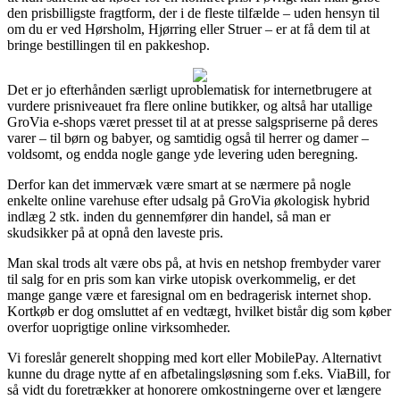
den prisbilligste fragtform, der i de fleste tilfælde – uden hensyn til
om du er ved Hørsholm, Hjørring eller Struer – er at få dem til at
bringe bestillingen til en pakkeshop.
Det er jo efterhånden særligt uproblematisk for internetbrugere at
vurdere prisniveauet fra flere online butikker, og altså har utallige
GroVia e-shops været presset til at at presse salgspriserne på deres
varer – til børn og babyer, og samtidig også til herrer og damer –
voldsomt, og endda nogle gange yde levering uden beregning.
Derfor kan det immervæk være smart at se nærmere på nogle
enkelte online varehuse efter udsalg på GroVia økologisk hybrid
indlæg 2 stk. inden du gennemfører din handel, så man er
skudsikker på at opnå den laveste pris.
Man skal trods alt være obs på, at hvis en netshop frembyder varer
til salg for en pris som kan virke utopisk overkommelig, er det
mange gange være et faresignal om en bedragerisk internet shop.
Kortkøb er dog omsluttet af en vedtægt, hvilket bistår dig som køber
overfor uoprigtige online virksomheder.
Vi foreslår generelt shopping med kort eller MobilePay. Alternativt
kunne du drage nytte af en afbetalingsløsning som f.eks. ViaBill, for
så vidt du foretrækker at honorere omkostningerne over et længere