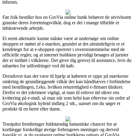
tidsrum.
Før folk bestiller hos en GroVia online butik behøver de utvivlsomt
granske deres forretningsvilkår, dog er det i mange tilfælde et
tidskrævende arbejde.
Et nemt alternativ kunne måske være at undersøge om online
shoppen er støttet af e-mærket, grundet at det almindeligvis er et
kendetegn for at e-shoppen opererer i overensstemmelse med de
officielle regler, og at internet butikken jævnligt besøges af jurister
der er indført i vilkårene. Det giver dig genvej til assistance, hvis du
udsættes for udfordringer ved dit køb.
Derudover kan det være til hjælp at køberen er oppe på mærkerne
omkring de grundlæggende vilkår der kan håndhæves i forbindelse
med bestillingen, f.eks. hvilken returrettighed e-firmaet tilsikrer.
Derfor er det ydermere vigtigt, at man til enhver tid sikrer ens
kvittering på e-mail, så man når som helst kan eftervise sin ordre af
GroVia økologisk hybrid indlæg 2 stk., uanset om du søger et
produkt til en herre eller dame.
Trustpilot frembringer fuldstændig fantastiske chancer for at
kortlægge forskellige øvrige forbrugeres meninger og derved
foreslår vi, at du evaluerer online butikkens ratings af GroVia