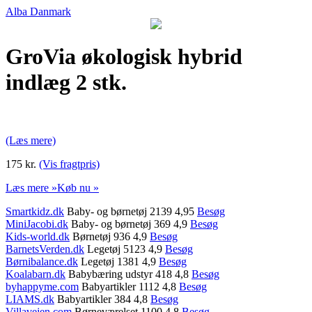
Alba Danmark
GroVia økologisk hybrid
indlæg 2 stk.
(Læs mere)
175 kr.
(Vis fragtpris)
Læs mere »
Køb nu »
Smartkidz.dk
Baby- og børnetøj 2139 4,95
Besøg
MiniJacobi.dk
Baby- og børnetøj 369 4,9
Besøg
Kids-world.dk
Børnetøj 936 4,9
Besøg
BarnetsVerden.dk
Legetøj 5123 4,9
Besøg
Børnibalance.dk
Legetøj 1381 4,9
Besøg
Koalabarn.dk
Babybæring udstyr 418 4,8
Besøg
byhappyme.com
Babyartikler 1112 4,8
Besøg
LIAMS.dk
Babyartikler 384 4,8
Besøg
Villavejen.com
Børneværelset 1100 4,8
Besøg