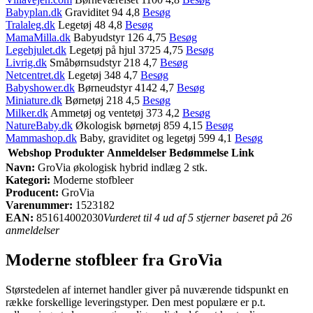
Babyplan.dk
Graviditet 94 4,8
Besøg
Tralaleg.dk
Legetøj 48 4,8
Besøg
MamaMilla.dk
Babyudstyr 126 4,75
Besøg
Legehjulet.dk
Legetøj på hjul 3725 4,75
Besøg
Livrig.dk
Småbørnsudstyr 218 4,7
Besøg
Netcentret.dk
Legetøj 348 4,7
Besøg
Babyshower.dk
Børneudstyr 4142 4,7
Besøg
Miniature.dk
Børnetøj 218 4,5
Besøg
Milker.dk
Ammetøj og ventetøj 373 4,2
Besøg
NatureBaby.dk
Økologisk børnetøj 859 4,15
Besøg
Mammashop.dk
Baby, graviditet og legetøj 599 4,1
Besøg
Webshop
Produkter
Anmeldelser
Bedømmelse
Link
Navn:
GroVia økologisk hybrid indlæg 2 stk.
Kategori:
Moderne stofbleer
Producent:
GroVia
Varenummer:
1523182
EAN:
851614002030
Vurderet til 4 ud af 5 stjerner baseret på 26
anmeldelser
Moderne stofbleer fra GroVia
Størstedelen af internet handler giver på nuværende tidspunkt en
række forskellige leveringstyper. Den mest populære er p.t.