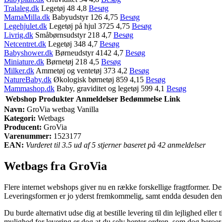
Tralaleg.dk
Legetøj 48 4,8
Besøg
MamaMilla.dk
Babyudstyr 126 4,75
Besøg
Legehjulet.dk
Legetøj på hjul 3725 4,75
Besøg
Livrig.dk
Småbørnsudstyr 218 4,7
Besøg
Netcentret.dk
Legetøj 348 4,7
Besøg
Babyshower.dk
Børneudstyr 4142 4,7
Besøg
Miniature.dk
Børnetøj 218 4,5
Besøg
Milker.dk
Ammetøj og ventetøj 373 4,2
Besøg
NatureBaby.dk
Økologisk børnetøj 859 4,15
Besøg
Mammashop.dk
Baby, graviditet og legetøj 599 4,1
Besøg
Webshop
Produkter
Anmeldelser
Bedømmelse
Link
Navn:
GroVia wetbag Vanilla
Kategori:
Wetbags
Producent:
GroVia
Varenummer:
1523177
EAN:
Vurderet til 3.5 ud af 5 stjerner baseret på 42 anmeldelser
Wetbags fra GroVia
Flere internet webshops giver nu en række forskellige fragtformer. De
Leveringsformen er jo yderst fremkommelig, samt endda desuden den 
Du burde alternativt udse dig at bestille levering til din lejlighed ell
mulighed for levering er dog at du selv henter ordren, som dog beroer 