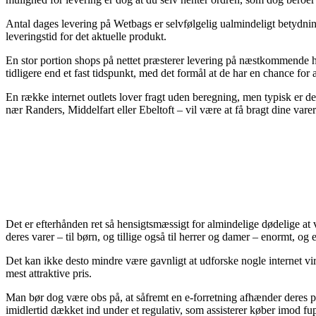
Antal dages levering på Wetbags er selvfølgelig ualmindeligt betydnin
leveringstid for det aktuelle produkt.
En stor portion shops på nettet præsterer levering på næstkommende 
tidligere end et fast tidspunkt, med det formål at de har en chance for 
En række internet outlets lover fragt uden beregning, men typisk er de
nær Randers, Middelfart eller Ebeltoft – vil være at få bragt dine varer 
Det er efterhånden ret så hensigtsmæssigt for almindelige dødelige at v
deres varer – til børn, og tillige også til herrer og damer – enormt, o
Det kan ikke desto mindre være gavnligt at udforske nogle internet vi
mest attraktive pris.
Man bør dog være obs på, at såfremt en e-forretning afhænder deres pro
imidlertid dækket ind under et regulativ, som assisterer køber imod fup