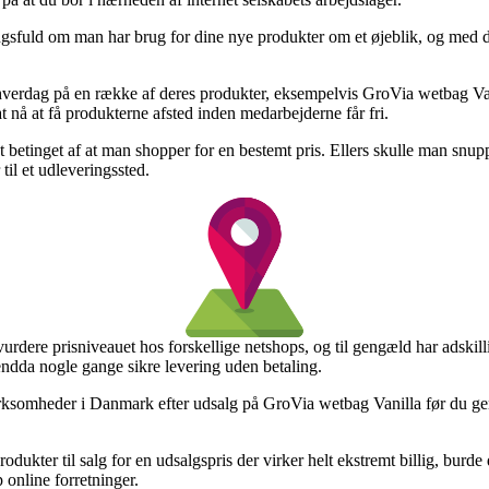
gsfuld om man har brug for dine nye produkter om et øjeblik, og med de
hverdag på en række af deres produkter, eksempelvis GroVia wetbag Vani
at nå at få produkterne afsted inden medarbejderne får fri.
t betinget af at man shopper for en bestemt pris. Ellers skulle man snu
til et udleveringssted.
urdere prisniveauet hos forskellige netshops, og til gengæld har adskill
g endda nogle gange sikre levering uden betaling.
rksomheder i Danmark efter udsalg på GroVia wetbag Vanilla før du genn
dukter til salg for en udsalgspris der virker helt ekstremt billig, burd
 online forretninger.