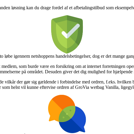
anden løsning kan du drage fordel af et afbetalingstilbud som eksempelv
acto løbe igennem netshoppens handelsbetingelser, dog er det mange gang
t medlem, som burde være en forsikring om at internet forretningen op
emmelserne på området. Desuden giver det dig mulighed for hjælpende se
e vilkår der gør sig gældende i forbindelse med ordren, f.eks. hvilken b
år som helst vil kunne eftervise ordren af GroVia wetbag Vanilla, ligegyl