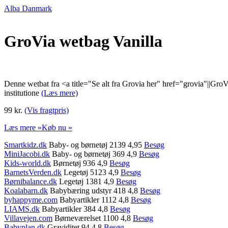
Alba Danmark
GroVia wetbag Vanilla
Denne wetbat fra <a title="Se alt fra Grovia her" href="grovia"||GroVia<
institutione
(Læs mere)
99 kr.
(Vis fragtpris)
Læs mere »
Køb nu »
Smartkidz.dk
Baby- og børnetøj 2139 4,95
Besøg
MiniJacobi.dk
Baby- og børnetøj 369 4,9
Besøg
Kids-world.dk
Børnetøj 936 4,9
Besøg
BarnetsVerden.dk
Legetøj 5123 4,9
Besøg
Børnibalance.dk
Legetøj 1381 4,9
Besøg
Koalabarn.dk
Babybæring udstyr 418 4,8
Besøg
byhappyme.com
Babyartikler 1112 4,8
Besøg
LIAMS.dk
Babyartikler 384 4,8
Besøg
Villavejen.com
Børneværelset 1100 4,8
Besøg
Babyplan.dk
Graviditet 94 4,8
Besøg