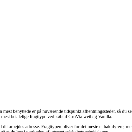
n mest benyttede er på nuværende tidspunkt afhentningssteder, så du selv
mest betalelige fragttype ved køb af GroVia wetbag Vanilla.
er til dit arbejdes adresse. Fragttypen bliver for det meste et hak dyrer
på at du bor i nærheden af internet selskabets arbejdslager.