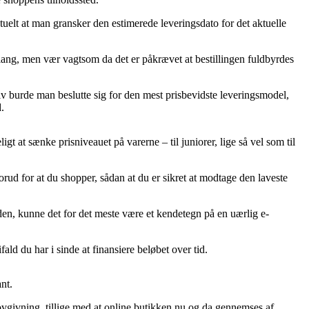
uelt at man gransker den estimerede leveringsdato for det aktuelle
ng, men vær vagtsom da det er påkrævet at bestillingen fuldbyrdes
tiv burde man beslutte sig for den mest prisbevidste leveringsmodel,
.
gt at sænke prisniveauet på varerne – til juniorer, lige så vel som til
rud for at du shopper, sådan at du er sikret at modtage den laveste
eden, kunne det for det meste være et kendetegn på en uærlig e-
ld du har i sinde at finansiere beløbet over tid.
nt.
vgivning, tillige med at online butikken nu og da gennemses af