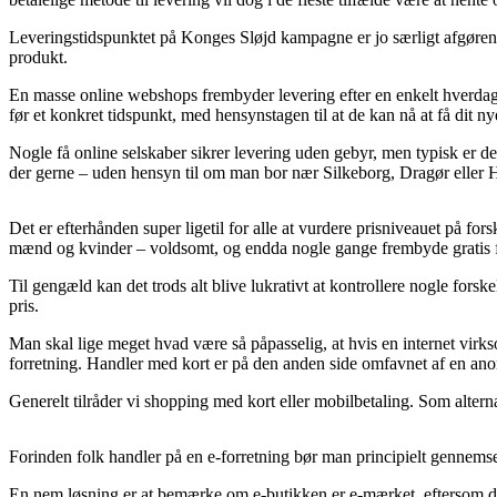
Leveringstidspunktet på Konges Sløjd kampagne er jo særligt afgørende
produkt.
En masse online webshops frembyder levering efter en enkelt hverda
før et konkret tidspunkt, med hensynstagen til at de kan nå at få dit 
Nogle få online selskaber sikrer levering uden gebyr, men typisk er de
der gerne – uden hensyn til om man bor nær Silkeborg, Dragør eller Ham
Det er efterhånden super ligetil for alle at vurdere prisniveauet på for
mænd og kvinder – voldsomt, og endda nogle gange frembyde gratis f
Til gengæld kan det trods alt blive lukrativt at kontrollere nogle for
pris.
Man skal lige meget hvad være så påpasselig, at hvis en internet virks
forretning. Handler med kort er på den anden side omfavnet af en anor
Generelt tilråder vi shopping med kort eller mobilbetaling. Som alterna
Forinden folk handler på en e-forretning bør man principielt gennemse 
En nem løsning er at bemærke om e-butikken er e-mærket, eftersom de