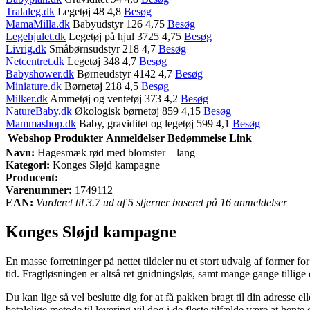
Tralaleg.dk
Legetøj 48 4,8
Besøg
MamaMilla.dk
Babyudstyr 126 4,75
Besøg
Legehjulet.dk
Legetøj på hjul 3725 4,75
Besøg
Livrig.dk
Småbørnsudstyr 218 4,7
Besøg
Netcentret.dk
Legetøj 348 4,7
Besøg
Babyshower.dk
Børneudstyr 4142 4,7
Besøg
Miniature.dk
Børnetøj 218 4,5
Besøg
Milker.dk
Ammetøj og ventetøj 373 4,2
Besøg
NatureBaby.dk
Økologisk børnetøj 859 4,15
Besøg
Mammashop.dk
Baby, graviditet og legetøj 599 4,1
Besøg
Webshop
Produkter
Anmeldelser
Bedømmelse
Link
Navn:
Hagesmæk rød med blomster – lang
Kategori:
Konges Sløjd kampagne
Producent:
Varenummer:
1749112
EAN:
Vurderet til 3.7 ud af 5 stjerner baseret på 16 anmeldelser
Konges Sløjd kampagne
En masse forretninger på nettet tildeler nu et stort udvalg af former f
tid. Fragtløsningen er altså ret gnidningsløs, samt mange gange tilli
Du kan lige så vel beslutte dig for at få pakken bragt til din adress
betalelige metode til levering vil dog i de fleste tilfælde være at hent