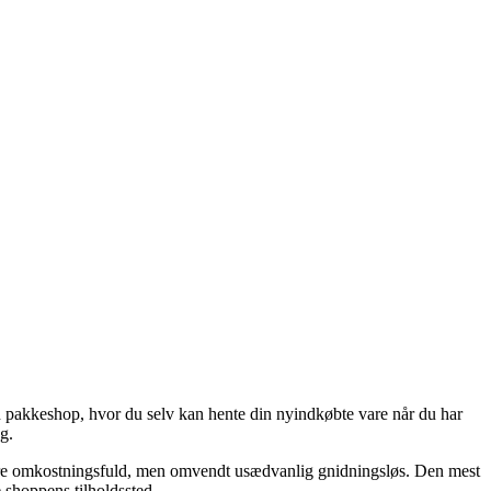
l en pakkeshop, hvor du selv kan hente din nyindkøbte vare når du har
g.
e mere omkostningsfuld, men omvendt usædvanlig gnidningsløs. Den mest
e shoppens tilholdssted.