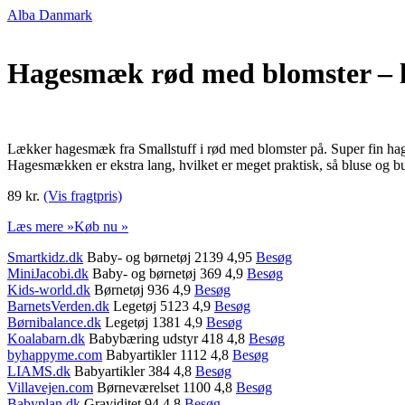
Alba Danmark
Hagesmæk rød med blomster – 
Lækker hagesmæk fra Smallstuff i rød med blomster på. Super fin 
Hagesmækken er ekstra lang, hvilket er meget praktisk, så bluse og buk
89 kr.
(Vis fragtpris)
Læs mere »
Køb nu »
Smartkidz.dk
Baby- og børnetøj 2139 4,95
Besøg
MiniJacobi.dk
Baby- og børnetøj 369 4,9
Besøg
Kids-world.dk
Børnetøj 936 4,9
Besøg
BarnetsVerden.dk
Legetøj 5123 4,9
Besøg
Børnibalance.dk
Legetøj 1381 4,9
Besøg
Koalabarn.dk
Babybæring udstyr 418 4,8
Besøg
byhappyme.com
Babyartikler 1112 4,8
Besøg
LIAMS.dk
Babyartikler 384 4,8
Besøg
Villavejen.com
Børneværelset 1100 4,8
Besøg
Babyplan.dk
Graviditet 94 4,8
Besøg