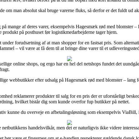
 om man absolut skal bruge varerne fluks, så derfor er det fuldt ud akt
g på mange af deres varer, eksempelvis Hagesmæk rød med blomster – la
nye produkt på posthuset før logistikmedarbejderne tager hjem.
t under forudsætning af at man shopper for en fastsat pris. Som alterna
mel – vil være at få dem til at bringe dine varer til et udleveringssted
skellige online shops, og ergo har en hel del netshops fundet det uundgåeli
ragt.
skellige webbutikker efter udsalg på Hagesmæk rød med blomster – lang fo
omhed reklamerer produkter til salg for en pris der er uforståeligt besk
dning, hvilket bistår dig som kunde overfor fup butikker på nettet.
tiv kunne du overveje en afbetalingsløsning som eksempelvis ViaBill, ifa
netbutikkens handelsvilkår, men det er naturligvis ikke videre interessa
t bør være et fingerpeg om at e-handlen respekterer gældende dansk lo