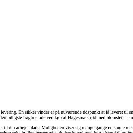
or levering. En sikker vinder er på nuværende tidspunkt at få leveret ti
ge den billigste fragtmetode ved køb af Hagesmæk rød med blomster – lan
e eller til din arbejdsplads. Muligheden viser sig mange gange en smul
e ordren selv, hvilket beroer på at du har bopæl med kort afstand til onlin