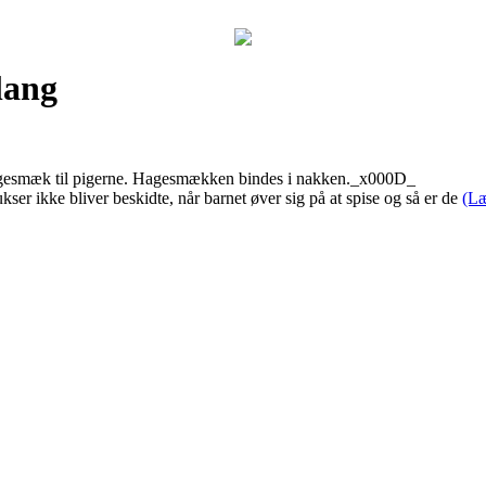
lang
hagesmæk til pigerne. Hagesmækken bindes i nakken._x000D_
ser ikke bliver beskidte, når barnet øver sig på at spise og så er de
(Læ