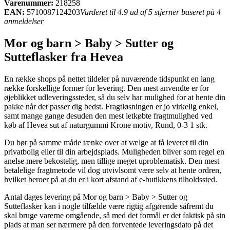
Varenummer:
218258
EAN:
5710087124203
Vurderet til 4.9 ud af 5 stjerner baseret på 4
anmeldelser
Mor og barn > Baby > Sutter og
Sutteflasker fra Hevea
En række shops på nettet tildeler på nuværende tidspunkt en lang
række forskellige former for levering. Den mest anvendte er for
øjeblikket udleveringssteder, så du selv har mulighed for at hente din
pakke når det passer dig bedst. Fragtløsningen er jo virkelig enkel,
samt mange gange desuden den mest letkøbte fragtmulighed ved
køb af Hevea sut af naturgummi Krone motiv, Rund, 0-3 1 stk.
Du bør på samme måde tænke over at vælge at få leveret til din
privatbolig eller til din arbejdsplads. Muligheden bliver som regel en
anelse mere bekostelig, men tillige meget uproblematisk. Den mest
betalelige fragtmetode vil dog utvivlsomt være selv at hente ordren,
hvilket beroer på at du er i kort afstand af e-butikkens tilholdssted.
Antal dages levering på Mor og barn > Baby > Sutter og
Sutteflasker kan i nogle tilfælde være rigtig afgørende såfremt du
skal bruge varerne omgående, så med det formål er det faktisk på sin
plads at man ser nærmere på den forventede leveringsdato på det