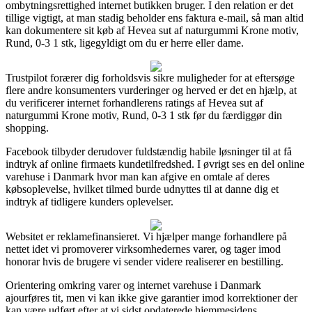
ombytningsrettighed internet butikken bruger. I den relation er det
tillige vigtigt, at man stadig beholder ens faktura e-mail, så man altid
kan dokumentere sit køb af Hevea sut af naturgummi Krone motiv,
Rund, 0-3 1 stk, ligegyldigt om du er herre eller dame.
Trustpilot forærer dig forholdsvis sikre muligheder for at eftersøge
flere andre konsumenters vurderinger og herved er det en hjælp, at
du verificerer internet forhandlerens ratings af Hevea sut af
naturgummi Krone motiv, Rund, 0-3 1 stk før du færdiggør din
shopping.
Facebook tilbyder derudover fuldstændig habile løsninger til at få
indtryk af online firmaets kundetilfredshed. I øvrigt ses en del online
varehuse i Danmark hvor man kan afgive en omtale af deres
købsoplevelse, hvilket tilmed burde udnyttes til at danne dig et
indtryk af tidligere kunders oplevelser.
Websitet er reklamefinansieret. Vi hjælper mange forhandlere på
nettet idet vi promoverer virksomhedernes varer, og tager imod
honorar hvis de brugere vi sender videre realiserer en bestilling.
Orientering omkring varer og internet varehuse i Danmark
ajourføres tit, men vi kan ikke give garantier imod korrektioner der
kan være udført efter at vi sidst opdaterede hjemmesidens