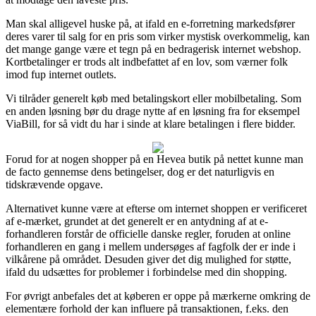
Man skal alligevel huske på, at ifald en e-forretning markedsfører
deres varer til salg for en pris som virker mystisk overkommelig, kan
det mange gange være et tegn på en bedragerisk internet webshop.
Kortbetalinger er trods alt indbefattet af en lov, som værner folk
imod fup internet outlets.
Vi tilråder generelt køb med betalingskort eller mobilbetaling. Som
en anden løsning bør du drage nytte af en løsning fra for eksempel
ViaBill, for så vidt du har i sinde at klare betalingen i flere bidder.
Forud for at nogen shopper på en Hevea butik på nettet kunne man
de facto gennemse dens betingelser, dog er det naturligvis en
tidskrævende opgave.
Alternativet kunne være at efterse om internet shoppen er verificeret
af e-mærket, grundet at det generelt er en antydning af at e-
forhandleren forstår de officielle danske regler, foruden at online
forhandleren en gang i mellem undersøges af fagfolk der er inde i
vilkårene på området. Desuden giver det dig mulighed for støtte,
ifald du udsættes for problemer i forbindelse med din shopping.
For øvrigt anbefales det at køberen er oppe på mærkerne omkring de
elementære forhold der kan influere på transaktionen, f.eks. den