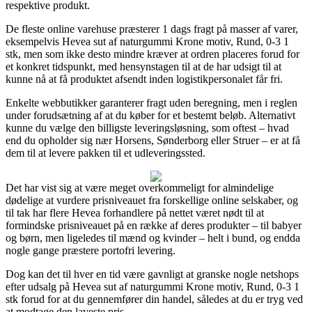
respektive produkt.
De fleste online varehuse præsterer 1 dags fragt på masser af varer,
eksempelvis Hevea sut af naturgummi Krone motiv, Rund, 0-3 1
stk, men som ikke desto mindre kræver at ordren placeres forud for
et konkret tidspunkt, med hensynstagen til at de har udsigt til at
kunne nå at få produktet afsendt inden logistikpersonalet får fri.
Enkelte webbutikker garanterer fragt uden beregning, men i reglen
under forudsætning af at du køber for et bestemt beløb. Alternativt
kunne du vælge den billigste leveringsløsning, som oftest – hvad
end du opholder sig nær Horsens, Sønderborg eller Struer – er at få
dem til at levere pakken til et udleveringssted.
Det har vist sig at være meget overkommeligt for almindelige
dødelige at vurdere prisniveauet fra forskellige online selskaber, og
til tak har flere Hevea forhandlere på nettet været nødt til at
formindske prisniveauet på en række af deres produkter – til babyer
og børn, men ligeledes til mænd og kvinder – helt i bund, og endda
nogle gange præstere portofri levering.
Dog kan det til hver en tid være gavnligt at granske nogle netshops
efter udsalg på Hevea sut af naturgummi Krone motiv, Rund, 0-3 1
stk forud for at du gennemfører din handel, således at du er tryg ved
at modtage den laveste pris.