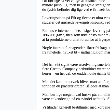
Du bør lige så vel vælge at bestille ordren t
mindre prisbillig, men til gengæld særligt e
du fysisk befinder dig lige ved e-firmaets b
Leveringstiden på Filt og fleece er ultra væs
studerer det anslåede leveringstidspunkt ved
En masse internet outlets tilsiger leverin
180-200 g/m2, men som ikke desto mindre er u
at få produkterne ordnet forud for at lagerp
Nogle internet foretagender sikrer fri fragt,
fragtmetode, hvilket tit – uafhængig om man
Det har vist sig at være usædvanlig smertefr
flere Creativ Company netbutikker været press
herrer – en hel del, og endda nogle gange ti
Men det kan immervæk blive smart at efterp
forinden du placerer ordren, således at man i
Man bør lige meget hvad huske på, at i tilf
være et kendetegn på en svindel netbutik. Sh
Vi tilråder generelt bestillinger med kort el