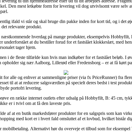
il levering til din hjemmeadresse eller ud til dit arbejdes adresse. Fragt
nkel. Den mest letkøbte form for levering vil dog utvivlsomt være selv a
opæl.
entlig ifald vi står og skal bruge din pakke inden for kort tid, og i det 
 det relevante produkt.
g på næstkommende hverdag på mange produkter, eksempelvis Hobbyfilt,
nderforstået at du bestiller forud for et fastslået klokkeslæt, med hensy
ersonalet tager hjem.
 men i de fleste tilfælde kun hvis man indkøber for et fastslået beløb. I 
 opholder sig nær Aalborg, Lillerød eller Fredensborg – er at få kørt p
it for alle og enhver at sammenligne priser (via fx PriceRunner) fra fler
et til at at reducere salgsværdien på specielt deres bedst i test produkte
lbyde portofri levering.
røve en række internet outlets efter udsalg på Hobbyfilt, B: 45 cm, t
kke er i tvivl om at få den laveste pris.
ælde af at en butik markedsfører produkter for en salgspris som kan vir
opping med kort er i hvert fald omsluttet af et lovbud, hvilket bistår 
ler mobilbetaling. Alternativt bør du overveje et tilbud som for eksempel