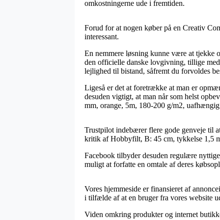
omkostningerne ude i fremtiden.
Forud for at nogen køber på en Creativ Com
interessant.
En nemmere løsning kunne være at tjekke o
den officielle danske lovgivning, tillige 
lejlighed til bistand, såfremt du forvoldes 
Ligeså er det at foretrække at man er opmærk
desuden vigtigt, at man når som helst opbeva
mm, orange, 5m, 180-200 g/m2, uafhængig 
Trustpilot indebærer flere gode genveje til 
kritik af Hobbyfilt, B: 45 cm, tykkelse 1,5
Facebook tilbyder desuden regulære nyttige g
muligt at forfatte en omtale af deres købsopl
Vores hjemmeside er finansieret af annoncein
i tilfælde af at en bruger fra vores website u
Viden omkring produkter og internet butikke