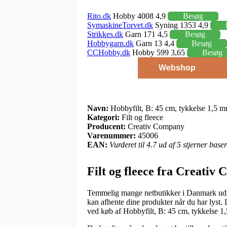
Rito.dk
Hobby 4008 4,9
Besøg
SymaskineTorvet.dk
Syning 1353 4,9
Strikkes.dk
Garn 171 4,5
Besøg
Hobbygarn.dk
Garn 13 4,4
Besøg
CCHobby.dk
Hobby 599 3,65
Besøg
Webshop
Navn:
Hobbyfilt, B: 45 cm, tykkelse 1,5 
Kategori:
Filt og fleece
Producent:
Creativ Company
Varenummer:
45006
EAN:
Vurderet til 4.7 ud af 5 stjerner bas
Filt og fleece fra Creativ
Temmelig mange netbutikker i Danmark udlov
kan afhente dine produkter når du har lyst.
ved køb af Hobbyfilt, B: 45 cm, tykkelse 