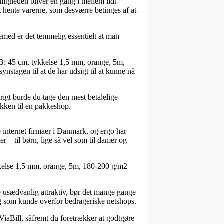
muligheden bliver en gang i mellem lidt
t hente varerne, som desværre betinges af at
øjemed er det temmelig essentielt at man
 B: 45 cm, tykkelse 1,5 mm, orange, 5m,
nstagen til at de har udsigt til at kunne nå
øvrigt burde du tage den mest betalelige
akken til en pakkeshop.
e internet firmaer i Danmark, og ergo har
r – til børn, lige så vel som til damer og
ykkelse 1,5 mm, orange, 5m, 180-200 g/m2
ke usædvanlig attraktiv, bør det mange gange
dig som kunde overfor bedrageriske netshops.
 ViaBill, såfremt du foretrækker at godtgøre