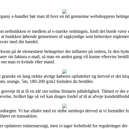
pany e-handler bør man til hver en tid gennemse webshoppens betingels
m netbutikken er medlem af e-mærke ordningen, fordi det burde være e
med at butikken løbende gennemses af sagkyndige som behersker reglemen
besvær med din handel.
som på de elementære betingelser der influerer på ordren, fx den byttep
rer sin faktura e-mail, så man en anden gang vil kunne eftervise bestil
om man er kvinde eller mand.
at granske en lang række øvrige køberes opfattelser og herved er det kl
 mm, orange, 5m, 180-200 g/m2 forinden du bestiller.
enveje til at få en idé om online firmaets pålidelighed. Tilmed er der e
evelse, hvilket lige så vel kan drages fordel af til at afveje kundetilfred
dtægter. Vi har aftaler med en stribe netshops derved at vi formidler fo
dfører en transaktion.
r opdateres rutinemæssigt, men vi tager forbehold for reguleringer der 