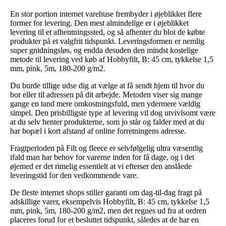
En stor portion internet varehuse frembyder i øjeblikket flere
former for levering. Den mest almindelige er i øjeblikket
levering til et afhentningssted, og så afhenter du blot de købte
produkter på et valgfrit tidspunkt. Leveringsformen er nemlig
super gnidningsløs, og endda desuden den mindst kostelige
metode til levering ved køb af Hobbyfilt, B: 45 cm, tykkelse 1,5
mm, pink, 5m, 180-200 g/m2.
Du burde tillige udse dig at vælge at få sendt hjem til hvor du
bor eller til adressen på dit arbejde. Metoden viser sig mange
gange en tand mere omkostningsfuld, men ydermere vældig
simpel. Den prisbilligste type af levering vil dog utvivlsomt være
at du selv henter produkterne, som jo står og falder med at du
har bopæl i kort afstand af online forretningens adresse.
Fragtperioden på Filt og fleece er selvfølgelig ultra væsentlig
ifald man har behov for varerne inden for få dage, og i det
øjemed er det rimelig essentielt at vi efterser den anslåede
leveringstid for den vedkommende vare.
De fleste internet shops stiller garanti om dag-til-dag fragt på
adskillige varer, eksempelvis Hobbyfilt, B: 45 cm, tykkelse 1,5
mm, pink, 5m, 180-200 g/m2, men det regnes ud fra at ordren
placeres forud for et besluttet tidspunkt, således at de har en