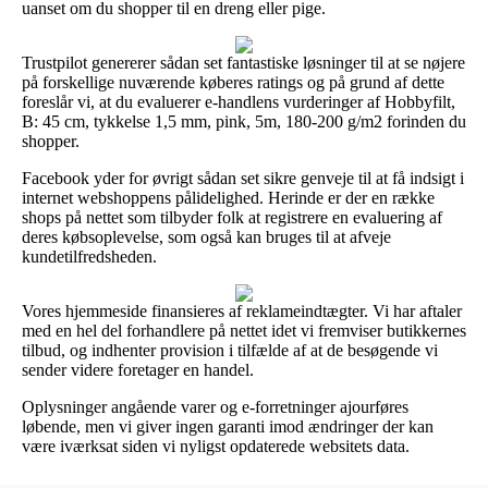
uanset om du shopper til en dreng eller pige.
Trustpilot genererer sådan set fantastiske løsninger til at se nøjere
på forskellige nuværende køberes ratings og på grund af dette
foreslår vi, at du evaluerer e-handlens vurderinger af Hobbyfilt,
B: 45 cm, tykkelse 1,5 mm, pink, 5m, 180-200 g/m2 forinden du
shopper.
Facebook yder for øvrigt sådan set sikre genveje til at få indsigt i
internet webshoppens pålidelighed. Herinde er der en række
shops på nettet som tilbyder folk at registrere en evaluering af
deres købsoplevelse, som også kan bruges til at afveje
kundetilfredsheden.
Vores hjemmeside finansieres af reklameindtægter. Vi har aftaler
med en hel del forhandlere på nettet idet vi fremviser butikkernes
tilbud, og indhenter provision i tilfælde af at de besøgende vi
sender videre foretager en handel.
Oplysninger angående varer og e-forretninger ajourføres
løbende, men vi giver ingen garanti imod ændringer der kan
være iværksat siden vi nyligst opdaterede websitets data.