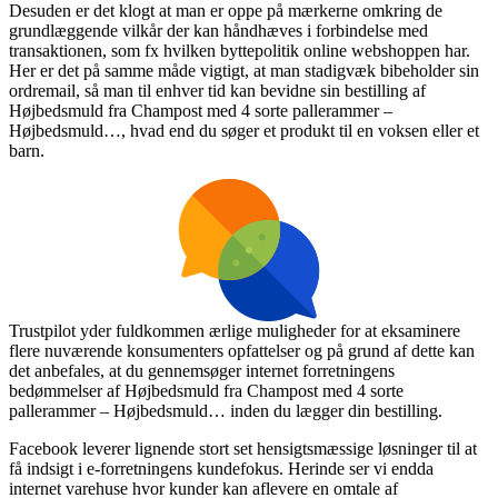
Desuden er det klogt at man er oppe på mærkerne omkring de
grundlæggende vilkår der kan håndhæves i forbindelse med
transaktionen, som fx hvilken byttepolitik online webshoppen har.
Her er det på samme måde vigtigt, at man stadigvæk bibeholder sin
ordremail, så man til enhver tid kan bevidne sin bestilling af
Højbedsmuld fra Champost med 4 sorte pallerammer –
Højbedsmuld…, hvad end du søger et produkt til en voksen eller et
barn.
Trustpilot yder fuldkommen ærlige muligheder for at eksaminere
flere nuværende konsumenters opfattelser og på grund af dette kan
det anbefales, at du gennemsøger internet forretningens
bedømmelser af Højbedsmuld fra Champost med 4 sorte
pallerammer – Højbedsmuld… inden du lægger din bestilling.
Facebook leverer lignende stort set hensigtsmæssige løsninger til at
få indsigt i e-forretningens kundefokus. Herinde ser vi endda
internet varehuse hvor kunder kan aflevere en omtale af