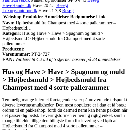
Plantetorvet.dk
Planter og blomster 6440 4,45
Besøg
HaveHandel.dk
Have 20 4,1
Besøg
Luxury-outdoor.dk
Have 21 3,8
Besøg
Webshop
Produkter
Anmeldelser
Bedømmelse
Link
Navn:
Højbedsmuld fra Champost med 4 sorte pallerammer –
Højbedsmuld…
Kategori:
Hus og Have > Have > Spagnum og muld >
Højbedsmuld > Højbedsmuld fra Champost med 4 sorte
pallerammer
Producent:
Varenummer:
PT-24727
EAN:
Vurderet til 4.2 ud af 5 stjerner baseret på 23 anmeldelser
Hus og Have > Have > Spagnum og muld
> Højbedsmuld > Højbedsmuld fra
Champost med 4 sorte pallerammer
Temmelig mange internet foretagender yder på nuværende tidspunkt
diverse leveringsmuligheder. Den mest populære er i dag at få bragt
ordren til en pakkeshop, fordi du dermed nemt kan hente pakken når
det passer dig bedst. Leveringsformen er nemlig rigtig enkel, samt i
mange tilfælde tillige den billigste form for levering ved køb af
Højbedsmuld fra Champost med 4 sorte pallerammer –