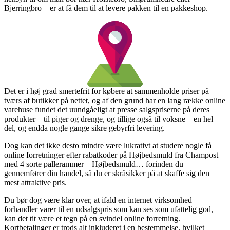
Bjerringbro – er at få dem til at levere pakken til en pakkeshop.
Det er i høj grad smertefrit for købere at sammenholde priser på
tværs af butikker på nettet, og af den grund har en lang række online
varehuse fundet det uundgåeligt at presse salgspriserne på deres
produkter – til piger og drenge, og tillige også til voksne – en hel
del, og endda nogle gange sikre gebyrfri levering.
Dog kan det ikke desto mindre være lukrativt at studere nogle få
online forretninger efter rabatkoder på Højbedsmuld fra Champost
med 4 sorte pallerammer – Højbedsmuld… forinden du
gennemfører din handel, så du er skråsikker på at skaffe sig den
mest attraktive pris.
Du bør dog være klar over, at ifald en internet virksomhed
forhandler varer til en udsalgspris som kan ses som ufattelig god,
kan det tit være et tegn på en svindel online forretning.
Kortbetalinger er trods alt inkluderet i en bestemmelse, hvilket