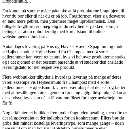
Højbedsmuld….
Du kunne på samme måde påtænke at få produkterne bragt hjem til
hvor du bor eller til når du er på job. Fragtformen viser sig desværre
en tand mere pebret, men ydermere meget uproblematisk. Den
billigste fragtform er unægtelig at du selv henter pakken, som jo
betinges af at du opholder dig med kort afstand til online
webshoppens tilholdssted.
Antal dages levering på Hus og Have > Have > Spagnum og muld
> Højbedsmuld > Højbedsmuld fra Champost med 4 sorte
pallerammer kan være ret central hvis vi behøver produkterne straks,
og i det øjemed er det bestemt passende at vi studerer den anslåede
leveringsdato for det respektive produkt.
Flere webbutikker tilbyder 1 hverdags levering på mange af deres
varer, eksempelvis Højbedsmuld fra Champost med 4 sorte
pallerammer – Højbedsmuld…, men vær obs på at det står og falder
med at bestillingen køres igennem før et nøjagtigt tidspunkt, sådan at
de sandsynligvis kan nå at få varerne fikset før lagermedarbejderne
får fri.
Nogle få internet butikker frembyder fragt uden betaling, men ofte er
det så nødvendigt at der indkøbes for en konkret sum. Ellers bør du
gribe den mindst kostelige leveringstype, som mange gange – uden
hensyn til om man bor nær Holstebro, Smørumnedre eller