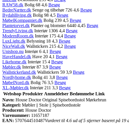
RAW58.dk
Bolig 68 4,6
Besøg
BedreNætter.dk
Senge og tilbehør 726 4,6
Besøg
Bydahlliving.dk
Bolig 98 4,5
Besøg
MøbelKompagniet.dk
Bolig 239 4,5
Besøg
Plantetorvet.dk
Planter og blomster 6440 4,45
Besøg
TrendyLiving.dk
Interiør 1306 4,4
Besøg
ModernRoom.dk
Interiør 175 4,4
Besøg
LuxLight.dk
Belysning 18 4,3
Besøg
NiceWall.dk
Wallstickers 215 4,2
Besøg
Unishop.nu
Interiør 6 4,1
Besøg
HaveHandel.dk
Have 20 4,1
Besøg
Likehome.dk
Interiør 15 4
Besøg
Møbler.dk
Interiør 87 3,9
Besøg
Wallstickerland.dk
Wallstickers 59 3,9
Besøg
Nordlyhome.dk
Bolig 41 3,8
Besøg
MøbelNord.dk
Bolig 76 3,5
Besøg
XL-Møbler.dk
Interiør 211 3,3
Besøg
Webshop
Produkter
Anmeldelser
Bedømmelse
Link
Navn:
House Doctor Original Spisebordsstol Mørkebrun
Kategori:
Møbler || Stole || Spisebordsstole
Producent:
House Doctor
Varenummer:
11657187
EAN:
5707644510487
Vurderet til 4.6 ud af 5 stjerner baseret på 19