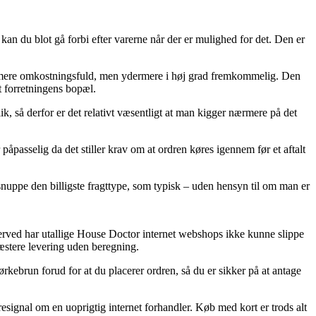
an du blot gå forbi efter varerne når der er mulighed for det. Den er
 hak mere omkostningsfuld, men ydermere i høj grad fremkommelig. Den
t forretningens bopæl.
ik, så derfor er det relativt væsentligt at man kigger nærmere på det
passelig da det stiller krav om at ordren køres igennem før et aftalt
 snuppe den billigste fragttype, som typisk – uden hensyn til om man er
derved har utallige House Doctor internet webshops ikke kunne slippe
ræstere levering uden beregning.
kebrun forud for at du placerer ordren, så du er sikker på at antage
resignal om en uoprigtig internet forhandler. Køb med kort er trods alt