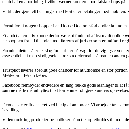
en del af en anordning, hvilket værner kunden imod falske shops på ne
Vi tilråder generelt betalinger med kort eller betalinger med mobilen. 
Forud for at nogen shopper i en House Doctor e-forhandler kunne man f
Et andet alternativ kunne derfor være at finde ud af hvorvidt online w
netshoppen fra tid til anden monitoreres af jurister som er indført i 
Foruden dette slår vi et slag for at du er på vagt for de vigtigste ved
essesentielt, at man stadigvæk sikrer sin ordremail, så man en anden 
Trustpilot leverer absolut gode chancer for at udforske en stor porti
Mørkebrun før du køber.
Facebook frembyder endvidere en lang række gode løsninger til at få i
samme måde må udnyttes til at fornemme tidligere kunders oplevelser
Denne side er finansieret ved hjælp af annoncer. Vi arbejder tæt sam
bestilling.
Viden omkring produkter og butikker på nettet opretholdes tit, men der 