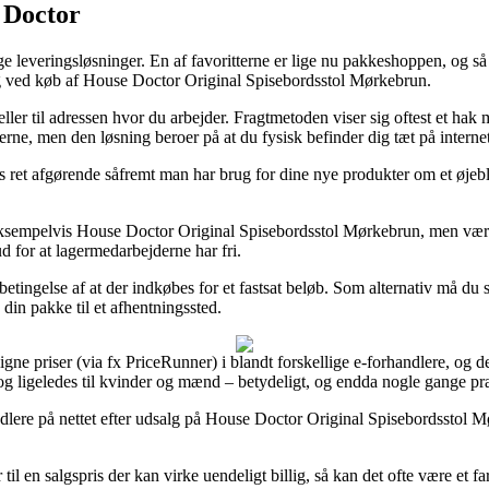
e Doctor
leveringsløsninger. En af favoritterne er lige nu pakkeshoppen, og så k
ing ved køb af House Doctor Original Spisebordsstol Mørkebrun.
l eller til adressen hvor du arbejder. Fragtmetoden viser sig oftest et
rerne, men den løsning beroer på at du fysisk befinder dig tæt på interne
is ret afgørende såfremt man har brug for dine nye produkter om et øjebl
eksempelvis House Doctor Original Spisebordsstol Mørkebrun, men vær på
ud for at lagermedarbejderne har fri.
 betingelse af at der indkøbes for et fastsat beløb. Som alternativ må du
e din pakke til et afhentningssted.
gne priser (via fx PriceRunner) i blandt forskellige e-forhandlere, og 
, og ligeledes til kvinder og mænd – betydeligt, og endda nogle gange p
dlere på nettet efter udsalg på House Doctor Original Spisebordsstol Mør
l en salgspris der kan virke uendeligt billig, så kan det ofte være et fa