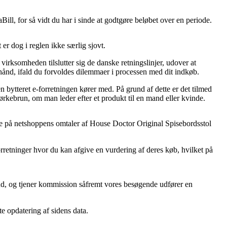
ill, for så vidt du har i sinde at godtgøre beløbet over en periode.
r dog i reglen ikke særlig sjovt.
irksomheden tilslutter sig de danske retningslinjer, udover at
 hånd, ifald du forvoldes dilemmaer i processen med dit indkøb.
n bytteret e-forretningen kører med. På grund af dette er det tilmed
rkebrun, om man leder efter et produkt til en mand eller kvinde.
mere på netshoppens omtaler af House Doctor Original Spisebordsstol
rretninger hvor du kan afgive en vurdering af deres køb, hvilket på
bud, og tjener kommission såfremt vores besøgende udfører en
te opdatering af sidens data.