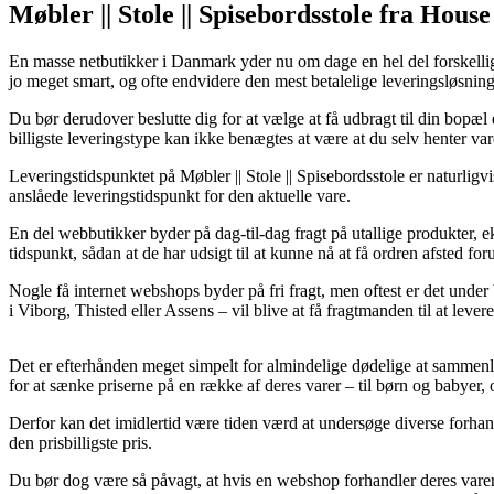
Møbler || Stole || Spisebordsstole fra Hous
En masse netbutikker i Danmark yder nu om dage en hel del forskellige 
jo meget smart, og ofte endvidere den mest betalelige leveringsløsn
Du bør derudover beslutte dig for at vælge at få udbragt til din bopæ
billigste leveringstype kan ikke benægtes at være at du selv henter va
Leveringstidspunktet på Møbler || Stole || Spisebordsstole er naturligv
anslåede leveringstidspunkt for den aktuelle vare.
En del webbutikker byder på dag-til-dag fragt på utallige produkter, 
tidspunkt, sådan at de har udsigt til at kunne nå at få ordren afsted for
Nogle få internet webshops byder på fri fragt, men oftest er det under
i Viborg, Thisted eller Assens – vil blive at få fragtmanden til at lever
Det er efterhånden meget simpelt for almindelige dødelige at sammenli
for at sænke priserne på en række af deres varer – til børn og babyer
Derfor kan det imidlertid være tiden værd at undersøge diverse forhan
den prisbilligste pris.
Du bør dog være så påvagt, at hvis en webshop forhandler deres varer ti