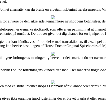
ttet.
Som et alternativ kan du bruge en afbetalingsløsning fra eksempelvis ViaB
or at være på den sikre side gennemlæse netshoppens betingelser, det e
ebshoppen er e-mærke godkendt, som ofte er en påvisning af at internet v
reglementet på området. Derudover giver det dig chance for en hjælpende
tægter der kan håndhæves i forbindelse med transaktionen, til eksempel de
gang kan bevise bestillingen af House Doctor Original Spisebordsstol Mø
on tidligere forbrugeres meninger og herved er det smart, at du ser nær
ndblik i online forretningens kundetilfredshed. Her møder vi nogle e-fo
.
men med en stribe internet shops i Danmark når vi annoncerer deres til
gives ikke garantier imod justeringer der er blevet iværksat efter senes