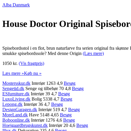
Alba Danmark
House Doctor Original Spisebo
Spisebordsstol i en flot, brun naturfarve fra serien original fra skøn
smukke spisebordssole? Med denne Origin
(Læs mere)
1050 kr.
(Vis fragtpris)
Læs mere »
Køb nu »
Mostersskur.dk
Interiør 1263 4,9
Besøg
Sengetid.dk
Senge og tilbehør 70 4,8
Besøg
ESfurniture.dk
Interiør 39 4,7
Besøg
LuxoLiving.dk
Bolig 5338 4,7
Besøg
Lepong.dk
Interiør 36 4,7
Besøg
DesignGaragen.dk
Interiør 519 4,7
Besøg
MoreLand.dk
Have 5148 4,65
Besøg
Boboonline.dk
Interiør 1276 4,6
Besøg
Hoejgaardbrugskunst.dk
Interiør 20 4,6
Besøg
Illux.dk
Dekoration 235 4,6
Besøg