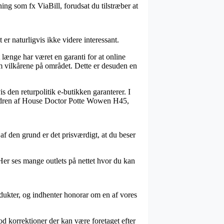
ing som fx ViaBill, forudsat du tilstræber at
er naturligvis ikke videre interessant.
 længe har været en garanti for at online
om vilkårene på området. Dette er desuden en
s den returpolitik e-butikken garanterer. I
e ordren af House Doctor Potte Wowen H45,
af den grund er det prisværdigt, at du beser
 Her ses mange outlets på nettet hvor du kan
odukter, og indhenter honorar om en af vores
od korrektioner der kan være foretaget efter