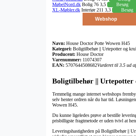
MøbelNord.dk
Bolig 76 3,5
Besøg
XL-Møbler.dk
Interiør 211 3,3
Besøg
Webshop
Navn:
House Doctor Potte Wowen H45
Kategori:
Boligtilbehør || Urtepotter og kr
Producent:
House Doctor
Varenummer:
11074307
EAN:
5707644508682
Vurderet til 3.5 ud 
Boligtilbehør || Urtepotte
Temmelig mange internet webshops frembyder
selv henter ordren når du har tid. Løsninge
Wowen H45.
Du kunne ligeledes prøve at bestille leverin
prisbilligste fragtmetode er uden tvivl at h
Leveringshastigheden på Boligtilbehør || Ur