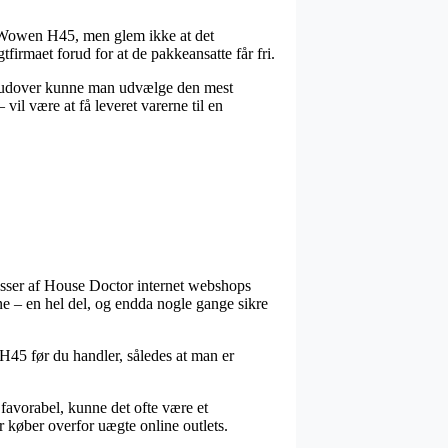
te Wowen H45, men glem ikke at det
gtfirmaet forud for at de pakkeansatte får fri.
 Derudover kunne man udvælge den mest
vil være at få leveret varerne til en
masser af House Doctor internet webshops
sne – en hel del, og endda nogle gange sikre
H45 før du handler, således at man er
 favorabel, kunne det ofte være et
r køber overfor uægte online outlets.