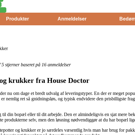
Produkter
Anmeldelser
Bedøm
ukker
af 5 stjerner baseret på 16 anmeldelser
r og krukker fra House Doctor
 nu om dage et bredt udvalg af leveringstyper. En der er meget populæ
n er nemlig ret så gnidningsløs, og typisk endvidere den prisbilligste f
g til din bopæl eller til dit arbejde. Den er almindeligvis en sjat mere 
ente produkterne selv, men den løsning nødvendiggør at du har bopæl lige
tepotter og krukker er jo særdeles væsentlig hvis man har brug for pa