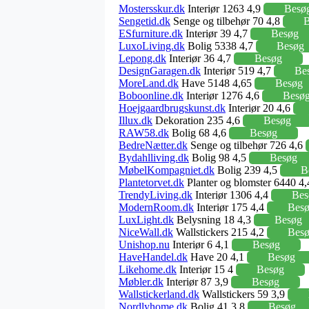
Mostersskur.dk
Interiør 1263 4,9
Besø
Sengetid.dk
Senge og tilbehør 70 4,8
B
ESfurniture.dk
Interiør 39 4,7
Besøg
LuxoLiving.dk
Bolig 5338 4,7
Besøg
Lepong.dk
Interiør 36 4,7
Besøg
DesignGaragen.dk
Interiør 519 4,7
Be
MoreLand.dk
Have 5148 4,65
Besøg
Boboonline.dk
Interiør 1276 4,6
Besø
Hoejgaardbrugskunst.dk
Interiør 20 4,6
Illux.dk
Dekoration 235 4,6
Besøg
RAW58.dk
Bolig 68 4,6
Besøg
BedreNætter.dk
Senge og tilbehør 726 4,6
Bydahlliving.dk
Bolig 98 4,5
Besøg
MøbelKompagniet.dk
Bolig 239 4,5
B
Plantetorvet.dk
Planter og blomster 6440 4
TrendyLiving.dk
Interiør 1306 4,4
Bes
ModernRoom.dk
Interiør 175 4,4
Bes
LuxLight.dk
Belysning 18 4,3
Besøg
NiceWall.dk
Wallstickers 215 4,2
Bes
Unishop.nu
Interiør 6 4,1
Besøg
HaveHandel.dk
Have 20 4,1
Besøg
Likehome.dk
Interiør 15 4
Besøg
Møbler.dk
Interiør 87 3,9
Besøg
Wallstickerland.dk
Wallstickers 59 3,9
Nordlyhome.dk
Bolig 41 3,8
Besøg