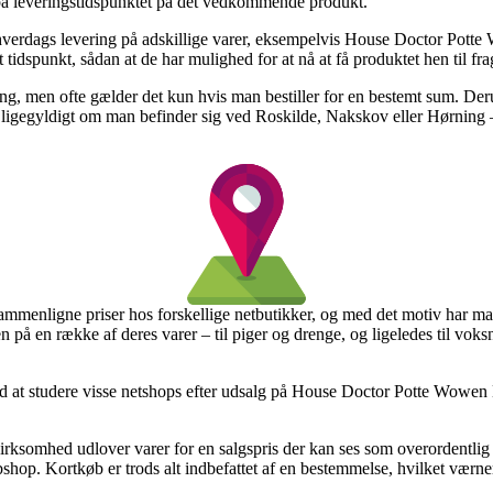
på leveringstidspunktet på det vedkommende produkt.
 1 hverdags levering på adskillige varer, eksempelvis House Doctor Pot
lt tidspunkt, sådan at de har mulighed for at nå at få produktet hen til fra
vering, men ofte gælder det kun hvis man bestiller for en bestemt sum.
– ligegyldigt om man befinder sig ved Roskilde, Nakskov eller Hørning – 
at sammenligne priser hos forskellige netbutikker, og med det motiv har 
n på en række af deres varer – til piger og drenge, og ligeledes til vok
rd at studere visse netshops efter udsalg på House Doctor Potte Wowen 
virksomhed udlover varer for en salgspris der kan ses som overordentlig
bshop. Kortkøb er trods alt indbefattet af en bestemmelse, hvilket værne