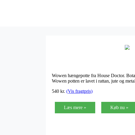
Wowen hængepotte fra House Doctor. Botani
Wowen potten er lavet i rattan, jute og meta
540 kr.
(Vis fragtpris)
Læs mere »
Køb nu »