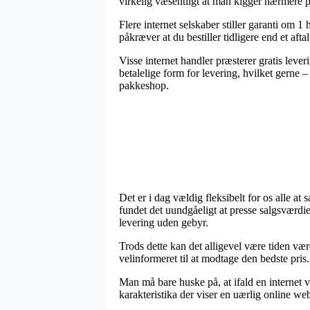
virkelig væsentligt at man kigger nærmere 
Flere internet selskaber stiller garanti om
påkræver at du bestiller tidligere end et afta
Visse internet handler præsterer gratis le
betalelige form for levering, hvilket gerne 
pakkeshop.
Det er i dag vældig fleksibelt for os alle 
fundet det uundgåeligt at presse salgsværdie
levering uden gebyr.
Trods dette kan det alligevel være tiden væ
velinformeret til at modtage den bedste pris.
Man må bare huske på, at ifald en internet 
karakteristika der viser en uærlig online we