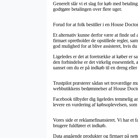
Generelt slår vi et slag for køb med betalin
godtgøre betalingen over flere uger.
Forud for at folk bestiller i en House Docto
Et alternativ kunne derfor være at finde ud 
firmaet opretholder de opstillede regler, sa
god mulighed for at blive assisteret, hvis d
Ligeledes er det at foretrække at køber er sa
den forbindelse er det virkelig essesentiel
uanset om du er på indkøb til en dreng eller
Trustpilot præsterer sådan set troværdige m
webbutikkens bedømmelser af House Docto
Facebook tilbyder dig ligeledes temmelig ans
levere en vurdering af købsoplevelsen, som t
Vores side er reklamefinansieret. Vi har et
brugere fuldfører et indkøb.
Data angående produkter og firmaer på nettet