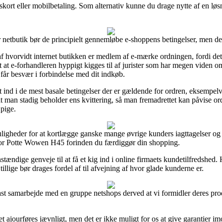
gskort eller mobilbetaling. Som alternativ kunne du drage nytte af en løsn
r netbutik bør de principielt gennemløbe e-shoppens betingelser, men det 
af hvorvidt internet butikken er medlem af e-mærke ordningen, fordi det
mt at e-forhandleren hyppigt kigges til af jurister som har megen viden 
u får besvær i forbindelse med dit indkøb.
t ind i de mest basale betingelser der er gældende for ordren, eksempelvi
t, at man stadig beholder ens kvittering, så man fremadrettet kan påvis
 pige.
uligheder for at kortlægge ganske mange øvrige kunders iagttagelser og 
r Potte Wowen H45 forinden du færdiggør din shopping.
tændige genveje til at få et kig ind i online firmaets kundetilfredshed.
illige bør drages fordel af til afvejning af hvor glade kunderne er.
 fast samarbejde med en gruppe netshops derved at vi formidler deres pr
 ajourføres jævnligt, men det er ikke muligt for os at give garantier im