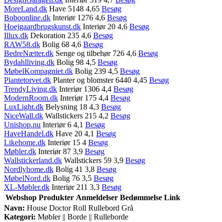
MoreLand.dk
Have 5148 4,65
Besøg
Boboonline.dk
Interiør 1276 4,6
Besøg
Hoejgaardbrugskunst.dk
Interiør 20 4,6
Besøg
Illux.dk
Dekoration 235 4,6
Besøg
RAW58.dk
Bolig 68 4,6
Besøg
BedreNætter.dk
Senge og tilbehør 726 4,6
Besøg
Bydahlliving.dk
Bolig 98 4,5
Besøg
MøbelKompagniet.dk
Bolig 239 4,5
Besøg
Plantetorvet.dk
Planter og blomster 6440 4,45
Besøg
TrendyLiving.dk
Interiør 1306 4,4
Besøg
ModernRoom.dk
Interiør 175 4,4
Besøg
LuxLight.dk
Belysning 18 4,3
Besøg
NiceWall.dk
Wallstickers 215 4,2
Besøg
Unishop.nu
Interiør 6 4,1
Besøg
HaveHandel.dk
Have 20 4,1
Besøg
Likehome.dk
Interiør 15 4
Besøg
Møbler.dk
Interiør 87 3,9
Besøg
Wallstickerland.dk
Wallstickers 59 3,9
Besøg
Nordlyhome.dk
Bolig 41 3,8
Besøg
MøbelNord.dk
Bolig 76 3,5
Besøg
XL-Møbler.dk
Interiør 211 3,3
Besøg
Webshop
Produkter
Anmeldelser
Bedømmelse
Link
Navn:
House Doctor Roll Rullebord Grå
Kategori:
Møbler || Borde || Rulleborde