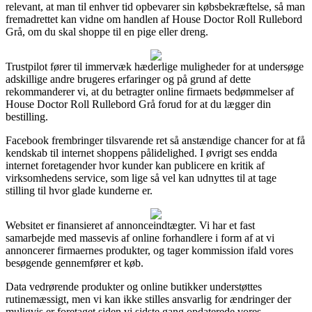
relevant, at man til enhver tid opbevarer sin købsbekræftelse, så man
fremadrettet kan vidne om handlen af House Doctor Roll Rullebord
Grå, om du skal shoppe til en pige eller dreng.
Trustpilot fører til immervæk hæderlige muligheder for at undersøge
adskillige andre brugeres erfaringer og på grund af dette
rekommanderer vi, at du betragter online firmaets bedømmelser af
House Doctor Roll Rullebord Grå forud for at du lægger din
bestilling.
Facebook frembringer tilsvarende ret så anstændige chancer for at få
kendskab til internet shoppens pålidelighed. I øvrigt ses endda
internet foretagender hvor kunder kan publicere en kritik af
virksomhedens service, som lige så vel kan udnyttes til at tage
stilling til hvor glade kunderne er.
Websitet er finansieret af annonceindtægter. Vi har et fast
samarbejde med massevis af online forhandlere i form af at vi
annoncerer firmaernes produkter, og tager kommission ifald vores
besøgende gennemfører et køb.
Data vedrørende produkter og online butikker understøttes
rutinemæssigt, men vi kan ikke stilles ansvarlig for ændringer der
muligvis er foretaget siden vi sidste gang opdaterede vores