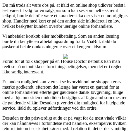
Du må trods alt være obs på, at ifald en online shop udlover bedst i
test varer til salg for en salgspris som kan ses som helt ekstremt
letkøbt, burde det ofte være et karakteristika der viser en uoprigtig e-
shop. Handler med kort er på den anden side inkluderet i en lov,
hvilket beskytter kunden overfor uærlige online forhandlere.
Vi anbefaler kortkøb eller mobilbetaling. Som en anden løsning
burde du benytte en afbetalingsordning fra fx ViaBill, ifald du
ønsker at betale omkostningerne over et længere tidsrum.
Forud for at folk shopper på en House Doctor netbutik kan man
reelt se på netbutikkens forretningsbetingelser, men det er i reglen
ikke særlig interessant.
En anden mulighed kan være at se hvorvidt online shoppen er e-
mærke godkendt, eftersom det længe har været en garanti for at
online forhandleren efterfølger gældende dansk lovgivning, tillige
med at hjemmesiden undertiden besigtiges af fagmænd som mestrer
de gældende vilkår. Desuden giver det dig mulighed for hjælpende
service, ifald du oplever udfordringer ved din ordre.
Desuden er det prisværdigt at du er på vagt for de mest vitale vilkår
der kan håndhæves i forbindelse med handlen, eksempelvis hvilken
returret internet selskabet kører med. I relation til det er det samtidig