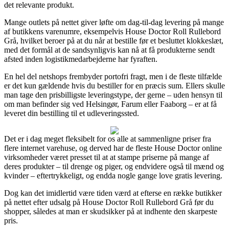
det relevante produkt.
Mange outlets på nettet giver løfte om dag-til-dag levering på mange
af butikkens varenumre, eksempelvis House Doctor Roll Rullebord
Grå, hvilket beroer på at du når at bestille før et besluttet klokkeslæt,
med det formål at de sandsynligvis kan nå at få produkterne sendt
afsted inden logistikmedarbejderne har fyraften.
En hel del netshops frembyder portofri fragt, men i de fleste tilfælde
er det kun gældende hvis du bestiller for en præcis sum. Ellers skulle
man tage den prisbilligste leveringstype, der gerne – uden hensyn til
om man befinder sig ved Helsingør, Farum eller Faaborg – er at få
leveret din bestilling til et udleveringssted.
Det er i dag meget fleksibelt for os alle at sammenligne priser fra
flere internet varehuse, og derved har de fleste House Doctor online
virksomheder været presset til at at stampe priserne på mange af
deres produkter – til drenge og piger, og endvidere også til mænd og
kvinder – eftertrykkeligt, og endda nogle gange love gratis levering.
Dog kan det imidlertid være tiden værd at efterse en række butikker
på nettet efter udsalg på House Doctor Roll Rullebord Grå før du
shopper, således at man er skudsikker på at indhente den skarpeste
pris.