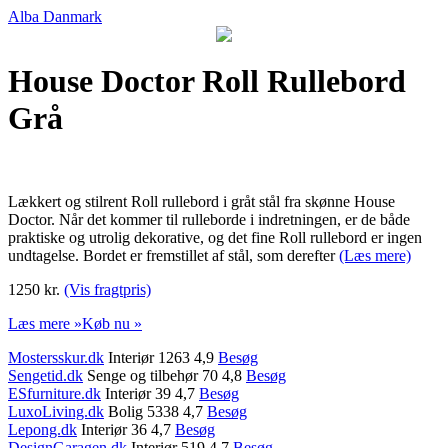
Alba Danmark
House Doctor Roll Rullebord
Grå
Lækkert og stilrent Roll rullebord i gråt stål fra skønne House
Doctor. Når det kommer til rulleborde i indretningen, er de både
praktiske og utrolig dekorative, og det fine Roll rullebord er ingen
undtagelse. Bordet er fremstillet af stål, som derefter
(Læs mere)
1250 kr.
(Vis fragtpris)
Læs mere »
Køb nu »
Mostersskur.dk
Interiør 1263 4,9
Besøg
Sengetid.dk
Senge og tilbehør 70 4,8
Besøg
ESfurniture.dk
Interiør 39 4,7
Besøg
LuxoLiving.dk
Bolig 5338 4,7
Besøg
Lepong.dk
Interiør 36 4,7
Besøg
DesignGaragen.dk
Interiør 519 4,7
Besøg