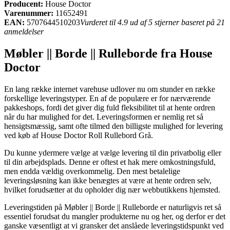
Producent:
House Doctor
Varenummer:
11652491
EAN:
5707644510203
Vurderet til 4.9 ud af 5 stjerner baseret på 21
anmeldelser
Møbler || Borde || Rulleborde fra House
Doctor
En lang række internet varehuse udlover nu om stunder en række
forskellige leveringstyper. En af de populære er for nærværende
pakkeshops, fordi det giver dig fuld fleksibilitet til at hente ordren
når du har mulighed for det. Leveringsformen er nemlig ret så
hensigtsmæssig, samt ofte tilmed den billigste mulighed for levering
ved køb af House Doctor Roll Rullebord Grå.
Du kunne ydermere vælge at vælge levering til din privatbolig eller
til din arbejdsplads. Denne er oftest et hak mere omkostningsfuld,
men endda vældig overkommelig. Den mest betalelige
leveringsløsning kan ikke benægtes at være at hente ordren selv,
hvilket forudsætter at du opholder dig nær webbutikkens hjemsted.
Leveringstiden på Møbler || Borde || Rulleborde er naturligvis ret så
essentiel forudsat du mangler produkterne nu og her, og derfor er det
ganske væsentligt at vi gransker det anslåede leveringstidspunkt ved