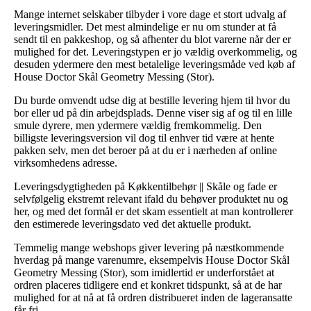
Mange internet selskaber tilbyder i vore dage et stort udvalg af
leveringsmidler. Det mest almindelige er nu om stunder at få
sendt til en pakkeshop, og så afhenter du blot varerne når der er
mulighed for det. Leveringstypen er jo vældig overkommelig, og
desuden ydermere den mest betalelige leveringsmåde ved køb af
House Doctor Skål Geometry Messing (Stor).
Du burde omvendt udse dig at bestille levering hjem til hvor du
bor eller ud på din arbejdsplads. Denne viser sig af og til en lille
smule dyrere, men ydermere vældig fremkommelig. Den
billigste leveringsversion vil dog til enhver tid være at hente
pakken selv, men det beroer på at du er i nærheden af online
virksomhedens adresse.
Leveringsdygtigheden på Køkkentilbehør || Skåle og fade er
selvfølgelig ekstremt relevant ifald du behøver produktet nu og
her, og med det formål er det skam essentielt at man kontrollerer
den estimerede leveringsdato ved det aktuelle produkt.
Temmelig mange webshops giver levering på næstkommende
hverdag på mange varenumre, eksempelvis House Doctor Skål
Geometry Messing (Stor), som imidlertid er underforstået at
ordren placeres tidligere end et konkret tidspunkt, så at de har
mulighed for at nå at få ordren distribueret inden de lageransatte
får fri.