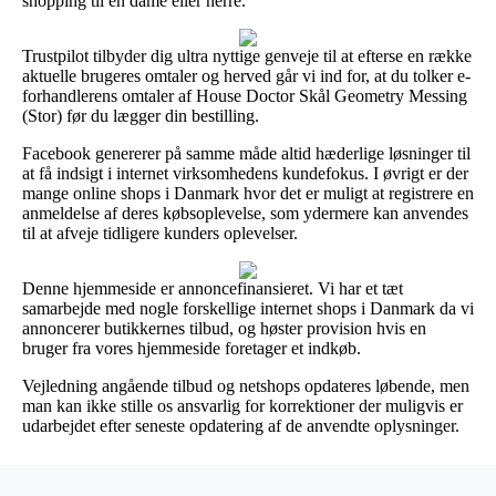
shopping til en dame eller herre.
Trustpilot tilbyder dig ultra nyttige genveje til at efterse en række
aktuelle brugeres omtaler og herved går vi ind for, at du tolker e-
forhandlerens omtaler af House Doctor Skål Geometry Messing
(Stor) før du lægger din bestilling.
Facebook genererer på samme måde altid hæderlige løsninger til
at få indsigt i internet virksomhedens kundefokus. I øvrigt er der
mange online shops i Danmark hvor det er muligt at registrere en
anmeldelse af deres købsoplevelse, som ydermere kan anvendes
til at afveje tidligere kunders oplevelser.
Denne hjemmeside er annoncefinansieret. Vi har et tæt
samarbejde med nogle forskellige internet shops i Danmark da vi
annoncerer butikkernes tilbud, og høster provision hvis en
bruger fra vores hjemmeside foretager et indkøb.
Vejledning angående tilbud og netshops opdateres løbende, men
man kan ikke stille os ansvarlig for korrektioner der muligvis er
udarbejdet efter seneste opdatering af de anvendte oplysninger.