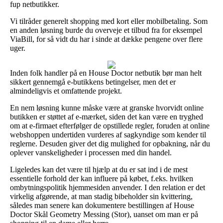
fup netbutikker.
Vi tilråder generelt shopping med kort eller mobilbetaling. Som
en anden løsning burde du overveje et tilbud fra for eksempel
ViaBill, for så vidt du har i sinde at dække pengene over flere
uger.
Inden folk handler på en House Doctor netbutik bør man helt
sikkert gennemgå e-butikkens betingelser, men det er
almindeligvis et omfattende projekt.
En nem løsning kunne måske være at granske hvorvidt online
butikken er støttet af e-mærket, siden det kan være en tryghed
om at e-firmaet efterfølger de opstillede regler, foruden at online
webshoppen undertiden vurderes af sagkyndige som kender til
reglerne. Desuden giver det dig mulighed for opbakning, når du
oplever vanskeligheder i processen med din handel.
Ligeledes kan det være til hjælp at du er sat ind i de mest
essentielle forhold der kan influere på købet, f.eks. hvilken
ombytningspolitik hjemmesiden anvender. I den relation er det
virkelig afgørende, at man stadig bibeholder sin kvittering,
således man senere kan dokumentere bestillingen af House
Doctor Skål Geometry Messing (Stor), uanset om man er på