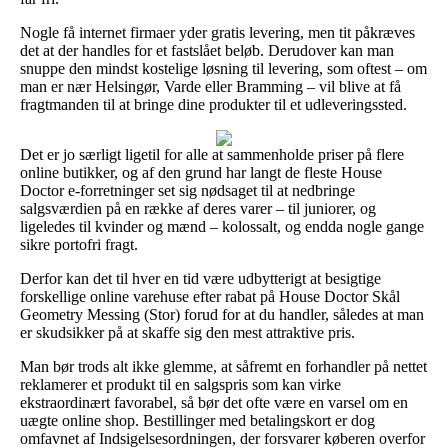
Nogle få internet firmaer yder gratis levering, men tit påkræves
det at der handles for et fastslået beløb. Derudover kan man
snuppe den mindst kostelige løsning til levering, som oftest – om
man er nær Helsingør, Varde eller Bramming – vil blive at få
fragtmanden til at bringe dine produkter til et udleveringssted.
Det er jo særligt ligetil for alle at sammenholde priser på flere
online butikker, og af den grund har langt de fleste House
Doctor e-forretninger set sig nødsaget til at nedbringe
salgsværdien på en række af deres varer – til juniorer, og
ligeledes til kvinder og mænd – kolossalt, og endda nogle gange
sikre portofri fragt.
Derfor kan det til hver en tid være udbytterigt at besigtige
forskellige online varehuse efter rabat på House Doctor Skål
Geometry Messing (Stor) forud for at du handler, således at man
er skudsikker på at skaffe sig den mest attraktive pris.
Man bør trods alt ikke glemme, at såfremt en forhandler på nettet
reklamerer et produkt til en salgspris som kan virke
ekstraordinært favorabel, så bør det ofte være en varsel om en
uægte online shop. Bestillinger med betalingskort er dog
omfavnet af Indsigelsesordningen, der forsvarer køberen overfor