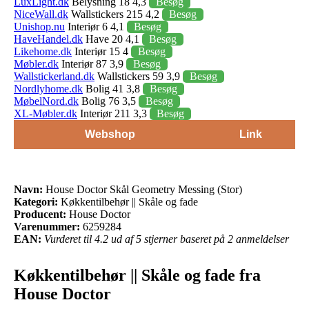
LuxLight.dk
Belysning 18 4,3
Besøg
NiceWall.dk
Wallstickers 215 4,2
Besøg
Unishop.nu
Interiør 6 4,1
Besøg
HaveHandel.dk
Have 20 4,1
Besøg
Likehome.dk
Interiør 15 4
Besøg
Møbler.dk
Interiør 87 3,9
Besøg
Wallstickerland.dk
Wallstickers 59 3,9
Besøg
Nordlyhome.dk
Bolig 41 3,8
Besøg
MøbelNord.dk
Bolig 76 3,5
Besøg
XL-Møbler.dk
Interiør 211 3,3
Besøg
Webshop
Link
Navn:
House Doctor Skål Geometry Messing (Stor)
Kategori:
Køkkentilbehør || Skåle og fade
Producent:
House Doctor
Varenummer:
6259284
EAN:
Vurderet til 4.2 ud af 5 stjerner baseret på 2 anmeldelser
Køkkentilbehør || Skåle og fade fra
House Doctor