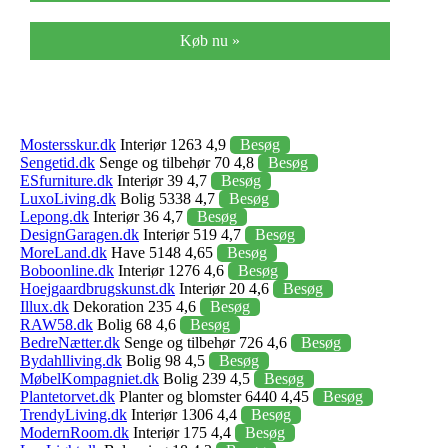
Køb nu »
Mostersskur.dk
Interiør 1263 4,9
Besøg
Sengetid.dk
Senge og tilbehør 70 4,8
Besøg
ESfurniture.dk
Interiør 39 4,7
Besøg
LuxoLiving.dk
Bolig 5338 4,7
Besøg
Lepong.dk
Interiør 36 4,7
Besøg
DesignGaragen.dk
Interiør 519 4,7
Besøg
MoreLand.dk
Have 5148 4,65
Besøg
Boboonline.dk
Interiør 1276 4,6
Besøg
Hoejgaardbrugskunst.dk
Interiør 20 4,6
Besøg
Illux.dk
Dekoration 235 4,6
Besøg
RAW58.dk
Bolig 68 4,6
Besøg
BedreNætter.dk
Senge og tilbehør 726 4,6
Besøg
Bydahlliving.dk
Bolig 98 4,5
Besøg
MøbelKompagniet.dk
Bolig 239 4,5
Besøg
Plantetorvet.dk
Planter og blomster 6440 4,45
Besøg
TrendyLiving.dk
Interiør 1306 4,4
Besøg
ModernRoom.dk
Interiør 175 4,4
Besøg