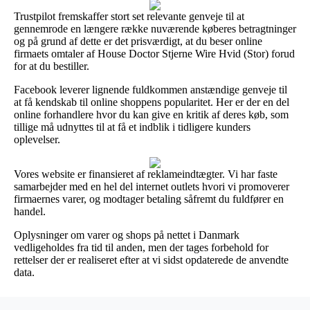
Trustpilot fremskaffer stort set relevante genveje til at
gennemrode en længere række nuværende køberes betragtninger
og på grund af dette er det prisværdigt, at du beser online
firmaets omtaler af House Doctor Stjerne Wire Hvid (Stor) forud
for at du bestiller.
Facebook leverer lignende fuldkommen anstændige genveje til
at få kendskab til online shoppens popularitet. Her er der en del
online forhandlere hvor du kan give en kritik af deres køb, som
tillige må udnyttes til at få et indblik i tidligere kunders
oplevelser.
Vores website er finansieret af reklameindtægter. Vi har faste
samarbejder med en hel del internet outlets hvori vi promoverer
firmaernes varer, og modtager betaling såfremt du fuldfører en
handel.
Oplysninger om varer og shops på nettet i Danmark
vedligeholdes fra tid til anden, men der tages forbehold for
rettelser der er realiseret efter at vi sidst opdaterede de anvendte
data.