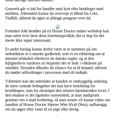
Generelt går vi ind for handler med kort eller betalinger med
mobilen. Alternativt kunne du overveje et tilbud fra f.eks.
ViaBill, såfremt du agter at afdrage pengene over tid.
Forinden folk bestiller på en House Doctor online webshop kan
man uden tvivl læse dens forretningsvilkår, det er dog for det
meste ikke super interessant.
Et andet forslag kunne derfor være at se nærmere på om
netbutikken er e-mærke godkendt, som er en erklæring om at
internet selskabet efterlever de danske regler, og at den
lejlighedsvis vurderes af eksperter der er inde i vilkårene på
området. Desuden tilbydes du chance for at få bistand, såfremt
du møder udfordringer i processen med dit indkøb.
Ydermere kan det anbefales at kunden er omhyggelig omkring
de mest centrale betingelser der kan have betydning for
bestillingen, som for eksempel den returret hjemmesiden lover. I
den relation er det ligeledes essesentielt, at man stadigvæk
gemmer ens e-mail kvittering, så man senere vil kunne vidne om
handlen af House Doctor Stjerne Wire Hvid (Stor), uafhængig
om du søger efter varer til en pige eller dreng.