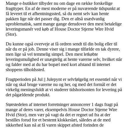
Mange e-butikker tilbyder nu om dage en række forskellige
fragttyper. En af de mest moderne er på nuværende tidspunkt at
få leveret til et afhentningssted, så du nemt selv kan hente
pakken lige når det passer dig. Den er altså usædvanlig
uproblematisk, samt mange gange derudover den mest betalelige
leveringsmanér ved køb af House Doctor Stjerne Wire Hvid
(Stor).
Du kunne også overveje at få ordren sendt til din bolig eller til
når du er på job. Denne viser sig i mange tilfælde en tak dyrere,
men lige så vel temmelig simpel. Den mest letkøbte
leveringsmulighed er unægtelig at hente varerne selv, hvilket står
og falder med at du har bopæl med kort afstand til internet
shoppens tilholdssted.
Fragtperioden på Jul || Julepynt er selvfølgelig ret essentiel når vi
står og skal bruge varerne nu og her, og med det formål er det
virkelig meningsfuldt at vi studerer tidshorisonten for levering på
det pågældende produkt.
Størstedelen af internet forretninger annoncerer 1 dags fragt på
mange af deres varer, eksempelvis House Doctor Stjerne Wire
Hvid (Stor), men vær på vagt da det er regnet ud fra at der
bestilles forud for et bestemt klokkeslæt, således at de med
sikkerhed kan nå at få varen skippet afsted forinden de