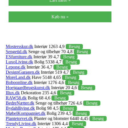
Læs mere »
Køb nu »
Mostersskur.dk
Interiør 1263 4,9
Besøg
Sengetid.dk
Senge og tilbehør 70 4,8
Besøg
ESfurniture.dk
Interiør 39 4,7
Besøg
LuxoLiving.dk
Bolig 5338 4,7
Besøg
Lepong.dk
Interiør 36 4,7
Besøg
DesignGaragen.dk
Interiør 519 4,7
Besøg
MoreLand.dk
Have 5148 4,65
Besøg
Boboonline.dk
Interiør 1276 4,6
Besøg
Hoejgaardbrugskunst.dk
Interiør 20 4,6
Besøg
Illux.dk
Dekoration 235 4,6
Besøg
RAW58.dk
Bolig 68 4,6
Besøg
BedreNætter.dk
Senge og tilbehør 726 4,6
Besøg
Bydahlliving.dk
Bolig 98 4,5
Besøg
MøbelKompagniet.dk
Bolig 239 4,5
Besøg
Plantetorvet.dk
Planter og blomster 6440 4,45
Besøg
TrendyLiving.dk
Interiør 1306 4,4
Besøg