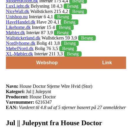
ModernRoom.dk
Interiør 175 4,4
Besøg
LuxLight.dk
Belysning 18 4,3
Besøg
NiceWall.dk
Wallstickers 215 4,2
Besøg
Unishop.nu
Interiør 6 4,1
Besøg
HaveHandel.dk
Have 20 4,1
Besøg
Likehome.dk
Interiør 15 4
Besøg
Møbler.dk
Interiør 87 3,9
Besøg
Wallstickerland.dk
Wallstickers 59 3,9
Besøg
Nordlyhome.dk
Bolig 41 3,8
Besøg
MøbelNord.dk
Bolig 76 3,5
Besøg
XL-Møbler.dk
Interiør 211 3,3
Besøg
Webshop
Link
Navn:
House Doctor Stjerne Wire Hvid (Stor)
Kategori:
Jul || Julepynt
Producent:
House Doctor
Varenummer:
6216347
EAN:
Vurderet til 4.8 ud af 5 stjerner baseret på 27 anmeldelser
Jul || Julepynt fra House Doctor