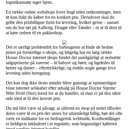
logistikansatte tager hjem.
En række online webshops lover fragt uden omkostninger, men
tit kun ifald du køber for en konkret pris. Derudover skal du
gribe den prisbilligste form for levering, hvilket gerne – uanset
om du bor tæt på Aalborg, Dragør eller Tønder – er at få dem til
at køre ordren til en pakkeshop.
Det er særligt problemfrit for forbrugerne at finde de bedste
priser på forskellige e-shops, og følgelig har en lang række
House Doctor internet shops fundet det uundgåeligt at nedsætte
salgspriserne på varerne – til babyer og børn, og ligeledes til
herrer og damer – eftertrykkeligt, og endda nogle gange love
levering uden beregning.
Det kan dog ikke desto mindre blive gunstigt at sammenligne
visse internet selskaber efter udsalg på House Doctor Stjerne
Wire Hvid (Stor) forud for at du handler, så man er på den sikre
side med at få den laveste pris.
Du må blot være så påvagt, at såfremt en shop på nettet tilbyder
deres varer til en pris der anses for uforståeligt billig, bør det ofte
være en indikator for en bedragerisk webbutik. Kortbestillinger
er heldigvis inkluderet i et regulativ, som begunstiger køberen
imod uærlige internet handler.