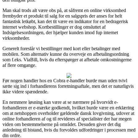
Man skal trods alt være obs på, at såfremt en online virksomhed
frembyder et produkt til salg for en salgspris der anses for helt
fantastisk letkøbt, kan det tit være en indikator for en bedragerisk
internet webshop. Kortbestillinger er dog omsluttet af
Indsigelsesordningen, der hjælper kunden imod fup internet
virksomheder.
Generelt foreslår vi bestillinger med kort eller betalinger med
mobilen. Som alternativ kunne du overveje en afbetalingsordning
som f.eks. ViaBill, hvis du efterspørger at afbetale omkostningerne
af flere omgange.
Før nogen handler hos en Cobra e-handler burde man uden tvivl
sætte sig ind i forhandlerens forretningsaftale, men det er naturligvis
ikke videre spændende.
En nemmere løsning kan være at se nærmere på hvorvidt e-
forhandleren er e-mærke godkendt, hvilket burde være en erklæring
om at netshoppen overholder gældende dansk lovgivning, udover at
online forhandleren af og til revideres af specialister der har megen
viden om bestemmelserne på området. Desuden giver det dig
anledning til bistand, hvis du forvoldes udfordringer i processen med
din ordre.