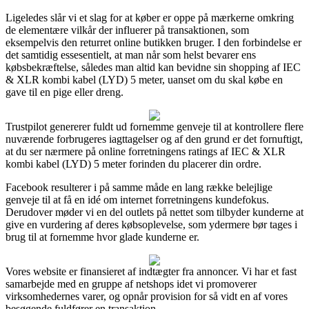
Ligeledes slår vi et slag for at køber er oppe på mærkerne omkring
de elementære vilkår der influerer på transaktionen, som
eksempelvis den returret online butikken bruger. I den forbindelse er
det samtidig essesentielt, at man når som helst bevarer ens
købsbekræftelse, således man altid kan bevidne sin shopping af IEC
& XLR kombi kabel (LYD) 5 meter, uanset om du skal købe en
gave til en pige eller dreng.
Trustpilot genererer fuldt ud fornemme genveje til at kontrollere flere
nuværende forbrugeres iagttagelser og af den grund er det fornuftigt,
at du ser nærmere på online forretningens ratings af IEC & XLR
kombi kabel (LYD) 5 meter forinden du placerer din ordre.
Facebook resulterer i på samme måde en lang række belejlige
genveje til at få en idé om internet forretningens kundefokus.
Derudover møder vi en del outlets på nettet som tilbyder kunderne at
give en vurdering af deres købsoplevelse, som ydermere bør tages i
brug til at fornemme hvor glade kunderne er.
Vores website er finansieret af indtægter fra annoncer. Vi har et fast
samarbejde med en gruppe af netshops idet vi promoverer
virksomhedernes varer, og opnår provision for så vidt en af vores
besøgende fuldfører en transaktion.