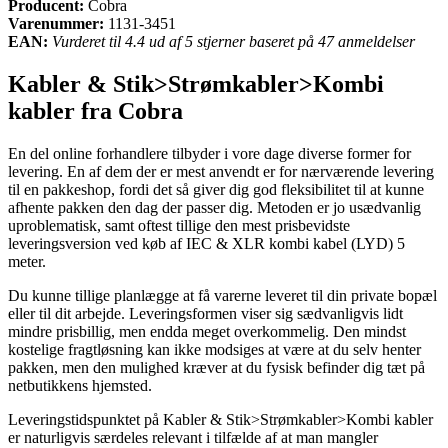
Producent:
Cobra
Varenummer:
1131-3451
EAN:
Vurderet til 4.4 ud af 5 stjerner baseret på 47 anmeldelser
Kabler & Stik>Strømkabler>Kombi
kabler fra Cobra
En del online forhandlere tilbyder i vore dage diverse former for
levering. En af dem der er mest anvendt er for nærværende levering
til en pakkeshop, fordi det så giver dig god fleksibilitet til at kunne
afhente pakken den dag der passer dig. Metoden er jo usædvanlig
uproblematisk, samt oftest tillige den mest prisbevidste
leveringsversion ved køb af IEC & XLR kombi kabel (LYD) 5
meter.
Du kunne tillige planlægge at få varerne leveret til din private bopæl
eller til dit arbejde. Leveringsformen viser sig sædvanligvis lidt
mindre prisbillig, men endda meget overkommelig. Den mindst
kostelige fragtløsning kan ikke modsiges at være at du selv henter
pakken, men den mulighed kræver at du fysisk befinder dig tæt på
netbutikkens hjemsted.
Leveringstidspunktet på Kabler & Stik>Strømkabler>Kombi kabler
er naturligvis særdeles relevant i tilfælde af at man mangler