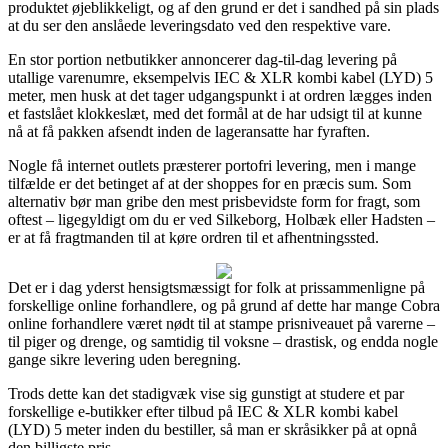
produktet øjeblikkeligt, og af den grund er det i sandhed på sin plads
at du ser den anslåede leveringsdato ved den respektive vare.
En stor portion netbutikker annoncerer dag-til-dag levering på
utallige varenumre, eksempelvis IEC & XLR kombi kabel (LYD) 5
meter, men husk at det tager udgangspunkt i at ordren lægges inden
et fastslået klokkeslæt, med det formål at de har udsigt til at kunne
nå at få pakken afsendt inden de lageransatte har fyraften.
Nogle få internet outlets præsterer portofri levering, men i mange
tilfælde er det betinget af at der shoppes for en præcis sum. Som
alternativ bør man gribe den mest prisbevidste form for fragt, som
oftest – ligegyldigt om du er ved Silkeborg, Holbæk eller Hadsten –
er at få fragtmanden til at køre ordren til et afhentningssted.
Det er i dag yderst hensigtsmæssigt for folk at prissammenligne på
forskellige online forhandlere, og på grund af dette har mange Cobra
online forhandlere været nødt til at stampe prisniveauet på varerne –
til piger og drenge, og samtidig til voksne – drastisk, og endda nogle
gange sikre levering uden beregning.
Trods dette kan det stadigvæk vise sig gunstigt at studere et par
forskellige e-butikker efter tilbud på IEC & XLR kombi kabel
(LYD) 5 meter inden du bestiller, så man er skråsikker på at opnå
den billigste pris.