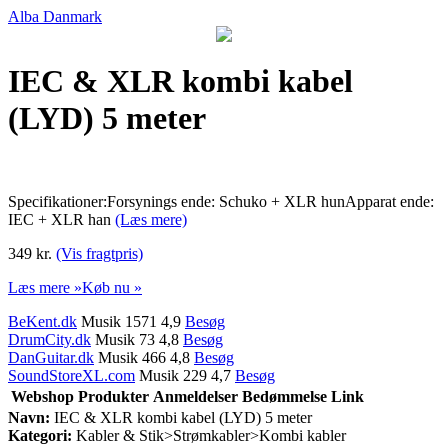
Alba Danmark
IEC & XLR kombi kabel
(LYD) 5 meter
Specifikationer:Forsynings ende: Schuko + XLR hunApparat ende:
IEC + XLR han
(Læs mere)
349 kr.
(Vis fragtpris)
Læs mere »
Køb nu »
BeKent.dk
Musik 1571 4,9
Besøg
DrumCity.dk
Musik 73 4,8
Besøg
DanGuitar.dk
Musik 466 4,8
Besøg
SoundStoreXL.com
Musik 229 4,7
Besøg
Webshop
Produkter
Anmeldelser
Bedømmelse
Link
Navn:
IEC & XLR kombi kabel (LYD) 5 meter
Kategori:
Kabler & Stik>Strømkabler>Kombi kabler