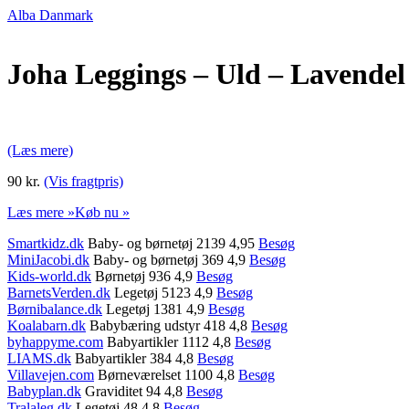
Alba Danmark
Joha Leggings – Uld – Lavendel
(Læs mere)
90 kr.
(Vis fragtpris)
Læs mere »
Køb nu »
Smartkidz.dk
Baby- og børnetøj 2139 4,95
Besøg
MiniJacobi.dk
Baby- og børnetøj 369 4,9
Besøg
Kids-world.dk
Børnetøj 936 4,9
Besøg
BarnetsVerden.dk
Legetøj 5123 4,9
Besøg
Børnibalance.dk
Legetøj 1381 4,9
Besøg
Koalabarn.dk
Babybæring udstyr 418 4,8
Besøg
byhappyme.com
Babyartikler 1112 4,8
Besøg
LIAMS.dk
Babyartikler 384 4,8
Besøg
Villavejen.com
Børneværelset 1100 4,8
Besøg
Babyplan.dk
Graviditet 94 4,8
Besøg
Tralaleg.dk
Legetøj 48 4,8
Besøg