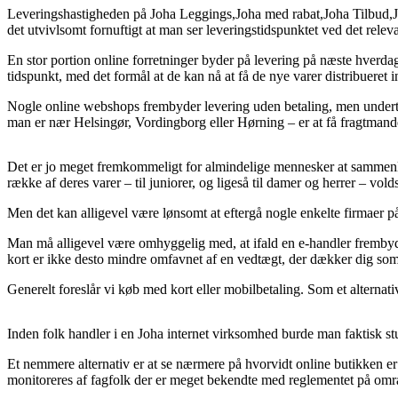
Leveringshastigheden på Joha Leggings,Joha med rabat,Joha Tilbud,Joh
det utvivlsomt fornuftigt at man ser leveringstidspunktet ved det relev
En stor portion online forretninger byder på levering på næste hverda
tidspunkt, med det formål at de kan nå at få de nye varer distribuere
Nogle online webshops frembyder levering uden betaling, men undert
man er nær Helsingør, Vordingborg eller Hørning – er at få fragtmanden 
Det er jo meget fremkommeligt for almindelige mennesker at sammenlign
række af deres varer – til juniorer, og ligeså til damer og herrer – v
Men det kan alligevel være lønsomt at eftergå nogle enkelte firmaer på 
Man må alligevel være omhyggelig med, at ifald en e-handler frembyder
kort er ikke desto mindre omfavnet af en vedtægt, der dækker dig so
Generelt foreslår vi køb med kort eller mobilbetaling. Som et alternati
Inden folk handler i en Joha internet virksomhed burde man faktisk stu
Et nemmere alternativ er at se nærmere på hvorvidt online butikken er 
monitoreres af fagfolk der er meget bekendte med reglementet på område