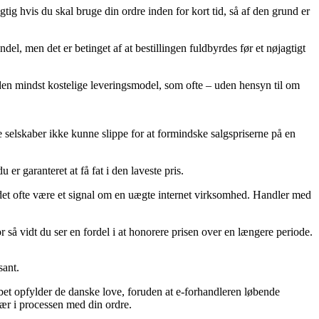
g hvis du skal bruge din ordre inden for kort tid, så af den grund er
l, men det er betinget af at bestillingen fuldbyrdes før et nøjagtigt
en mindst kostelige leveringsmodel, som ofte – uden hensyn til om
 selskaber ikke kunne slippe for at formindske salgspriserne på en
er garanteret at få fat i den laveste pris.
 det ofte være et signal om en uægte internet virksomhed. Handler med
r så vidt du ser en fordel i at honorere prisen over en længere periode.
sant.
abet opfylder de danske love, foruden at e-forhandleren løbende
vær i processen med din ordre.