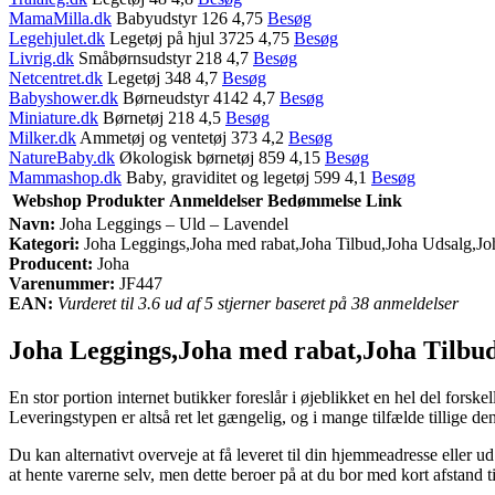
MamaMilla.dk
Babyudstyr 126 4,75
Besøg
Legehjulet.dk
Legetøj på hjul 3725 4,75
Besøg
Livrig.dk
Småbørnsudstyr 218 4,7
Besøg
Netcentret.dk
Legetøj 348 4,7
Besøg
Babyshower.dk
Børneudstyr 4142 4,7
Besøg
Miniature.dk
Børnetøj 218 4,5
Besøg
Milker.dk
Ammetøj og ventetøj 373 4,2
Besøg
NatureBaby.dk
Økologisk børnetøj 859 4,15
Besøg
Mammashop.dk
Baby, graviditet og legetøj 599 4,1
Besøg
Webshop
Produkter
Anmeldelser
Bedømmelse
Link
Navn:
Joha Leggings – Uld – Lavendel
Kategori:
Joha Leggings,Joha med rabat,Joha Tilbud,Joha Udsalg,Jo
Producent:
Joha
Varenummer:
JF447
EAN:
Vurderet til 3.6 ud af 5 stjerner baseret på 38 anmeldelser
Joha Leggings,Joha med rabat,Joha Tilbud
En stor portion internet butikker foreslår i øjeblikket en hel del for
Leveringstypen er altså ret let gængelig, og i mange tilfælde tillige d
Du kan alternativt overveje at få leveret til din hjemmeadresse eller u
at hente varerne selv, men dette beroer på at du bor med kort afstand ti