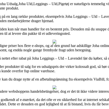
a Udsalg,Joha Uld,Leggings – Uld,Pigetøj er naturligvis temmelig vigti
ante produkt.
g på en lang række produkter, eksempelvis Joha Leggings – Uld – Lavende
t inden medarbejderne drager hjemad.
iden kun når man handler for en bestemt pris. Desuden må du snuppe d
til at levere din pakke til et udleveringssted.
e priser hos flere e-shops, og af den grund har adskillige Joha online
oldsomt, og endda nogle gange frembyde fragt uden beregning.
nettet efter rabat på Joha Leggings – Uld – Lavendel før du køber, så du 
 produkter til salg for en udsalgspris der virker kolossalt god, så bør
m kunde overfor fup online varehuse.
v kan du drage nytte af en afbetalingsløsning fra eksempelvis ViaBill, fo
dere webshoppens handelsbetingelser, dog er det tit ikke videre interes
godkendt af e-mærket, da det ofte er en sikkerhed for at internet selsk
t. Dette er desuden en god lejlighed til at få bistand, hvis du får bes