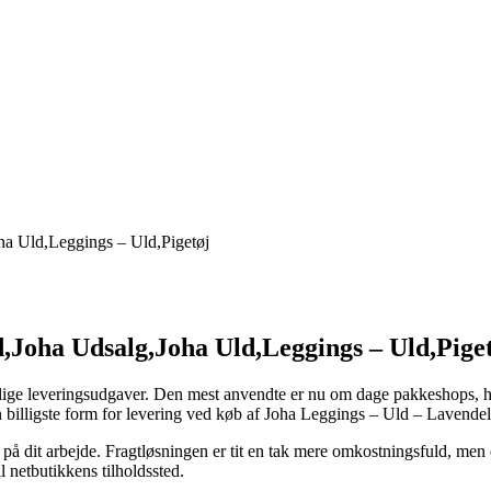
ha Uld,Leggings – Uld,Pigetøj
,Joha Udsalg,Joha Uld,Leggings – Uld,Piget
skellige leveringsudgaver. Den mest anvendte er nu om dage pakkeshops, 
en billigste form for levering ved køb af Joha Leggings – Uld – Lavendel
d på dit arbejde. Fragtløsningen er tit en tak mere omkostningsfuld, men
l netbutikkens tilholdssted.