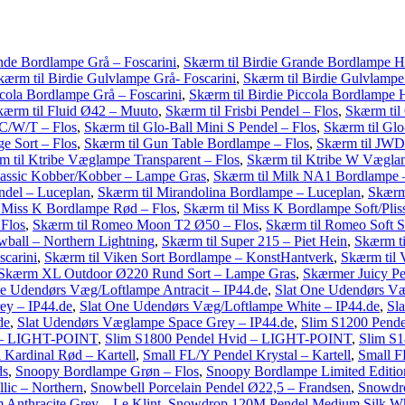
nde Bordlampe Grå – Foscarini
,
Skærm til Birdie Grande Bordlampe Hv
kærm til Birdie Gulvlampe Grå- Foscarini
,
Skærm til Birdie Gulvlampe
ccola Bordlampe Grå – Foscarini
,
Skærm til Birdie Piccola Bordlampe H
kærm til Fluid Ø42 – Muuto
,
Skærm til Frisbi Pendel – Flos
,
Skærm til
 C/W/T – Flos
,
Skærm til Glo-Ball Mini S Pendel – Flos
,
Skærm til Gl
e Sort – Flos
,
Skærm til Gun Table Bordlampe – Flos
,
Skærm til JW
 til Ktribe Væglampe Transparent – Flos
,
Skærm til Ktribe W Væglam
lassic Kobber/Kobber – Lampe Gras
,
Skærm til Milk NA1 Bordlampe –
ndel – Luceplan
,
Skærm til Mirandolina Bordlampe – Luceplan
,
Skærm 
 Miss K Bordlampe Rød – Flos
,
Skærm til Miss K Bordlampe Soft/Pliss
Flos
,
Skærm til Romeo Moon T2 Ø50 – Flos
,
Skærm til Romeo Soft S
wball – Northern Lightning
,
Skærm til Super 215 – Piet Hein
,
Skærm ti
carini
,
Skærm til Viken Sort Bordlampe – KonstHantverk
,
Skærm til 
Skærm XL Outdoor Ø220 Rund Sort – Lampe Gras
,
Skærmer Juicy Pe
ne Udendørs Væg/Loftlampe Antracit – IP44.de
,
Slat One Udendørs Væ
ey – IP44.de
,
Slat One Udendørs Væg/Loftlampe White – IP44.de
,
Sla
de
,
Slat Udendørs Væglampe Space Grey – IP44.de
,
Slim S1200 Pend
t – LIGHT-POINT
,
Slim S1800 Pendel Hvid – LIGHT-POINT
,
Slim S
 Kardinal Rød – Kartell
,
Small FL/Y Pendel Krystal – Kartell
,
Small F
ds
,
Snoopy Bordlampe Grøn – Flos
,
Snoopy Bordlampe Limited Edition
lic – Northern
,
Snowbell Porcelain Pendel Ø22,5 – Frandsen
,
Snowdro
nthracite Grey – Le Klint
,
Snowdrop 120M Pendel Medium Silk Whi