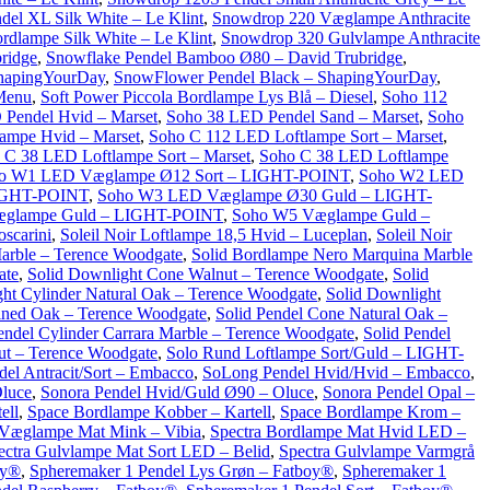
el XL Silk White – Le Klint
,
Snowdrop 220 Væglampe Anthracite
dlampe Silk White – Le Klint
,
Snowdrop 320 Gulvlampe Anthracite
ridge
,
Snowflake Pendel Bamboo Ø80 – David Trubridge
,
hapingYourDay
,
SnowFlower Pendel Black – ShapingYourDay
,
 Menu
,
Soft Power Piccola Bordlampe Lys Blå – Diesel
,
Soho 112
Pendel Hvid – Marset
,
Soho 38 LED Pendel Sand – Marset
,
Soho
ampe Hvid – Marset
,
Soho C 112 LED Loftlampe Sort – Marset
,
 C 38 LED Loftlampe Sort – Marset
,
Soho C 38 LED Loftlampe
o W1 LED Væglampe Ø12 Sort – LIGHT-POINT
,
Soho W2 LED
LIGHT-POINT
,
Soho W3 LED Væglampe Ø30 Guld – LIGHT-
glampe Guld – LIGHT-POINT
,
Soho W5 Væglampe Guld –
scarini
,
Soleil Noir Loftlampe 18,5 Hvid – Luceplan
,
Soleil Noir
arble – Terence Woodgate
,
Solid Bordlampe Nero Marquina Marble
ate
,
Solid Downlight Cone Walnut – Terence Woodgate
,
Solid
ht Cylinder Natural Oak – Terence Woodgate
,
Solid Downlight
ained Oak – Terence Woodgate
,
Solid Pendel Cone Natural Oak –
endel Cylinder Carrara Marble – Terence Woodgate
,
Solid Pendel
nut – Terence Woodgate
,
Solo Rund Loftlampe Sort/Guld – LIGHT-
el Antracit/Sort – Embacco
,
SoLong Pendel Hvid/Hvid – Embacco
,
Oluce
,
Sonora Pendel Hvid/Guld Ø90 – Oluce
,
Sonora Pendel Opal –
ell
,
Space Bordlampe Kobber – Kartell
,
Space Bordlampe Krom –
 Væglampe Mat Mink – Vibia
,
Spectra Bordlampe Mat Hvid LED –
ectra Gulvlampe Mat Sort LED – Belid
,
Spectra Gulvlampe Varmgrå
oy®
,
Spheremaker 1 Pendel Lys Grøn – Fatboy®
,
Spheremaker 1