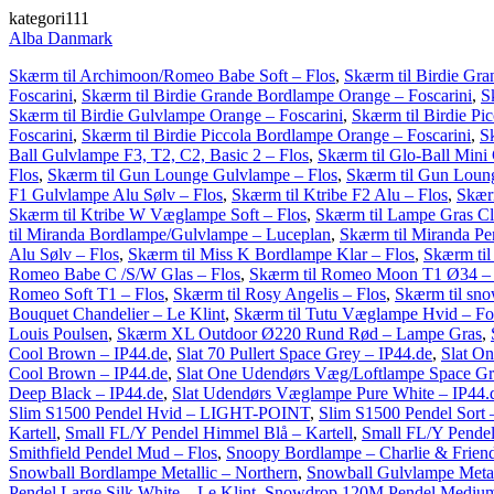
kategori111
Alba Danmark
Skærm til Archimoon/Romeo Babe Soft – Flos
,
Skærm til Birdie Gra
Foscarini
,
Skærm til Birdie Grande Bordlampe Orange – Foscarini
,
S
Skærm til Birdie Gulvlampe Orange – Foscarini
,
Skærm til Birdie Pi
Foscarini
,
Skærm til Birdie Piccola Bordlampe Orange – Foscarini
,
S
Ball Gulvlampe F3, T2, C2, Basic 2 – Flos
,
Skærm til Glo-Ball Mini
Flos
,
Skærm til Gun Lounge Gulvlampe – Flos
,
Skærm til Gun Loung
F1 Gulvlampe Alu Sølv – Flos
,
Skærm til Ktribe F2 Alu – Flos
,
Skærm
Skærm til Ktribe W Væglampe Soft – Flos
,
Skærm til Lampe Gras C
til Miranda Bordlampe/Gulvlampe – Luceplan
,
Skærm til Miranda Pe
Alu Sølv – Flos
,
Skærm til Miss K Bordlampe Klar – Flos
,
Skærm til
Romeo Babe C /S/W Glas – Flos
,
Skærm til Romeo Moon T1 Ø34 – 
Romeo Soft T1 – Flos
,
Skærm til Rosy Angelis – Flos
,
Skærm til sno
Bouquet Chandelier – Le Klint
,
Skærm til Tutu Væglampe Hvid – Fos
Louis Poulsen
,
Skærm XL Outdoor Ø220 Rund Rød – Lampe Gras
,
Cool Brown – IP44.de
,
Slat 70 Pullert Space Grey – IP44.de
,
Slat O
Cool Brown – IP44.de
,
Slat One Udendørs Væg/Loftlampe Space Gr
Deep Black – IP44.de
,
Slat Udendørs Væglampe Pure White – IP44.
Slim S1500 Pendel Hvid – LIGHT-POINT
,
Slim S1500 Pendel Sor
Kartell
,
Small FL/Y Pendel Himmel Blå – Kartell
,
Small FL/Y Pendel
Smithfield Pendel Mud – Flos
,
Snoopy Bordlampe – Charlie & Frien
Snowball Bordlampe Metallic – Northern
,
Snowball Gulvlampe Metal
Pendel Large Silk White – Le Klint
,
Snowdrop 120M Pendel Medium A