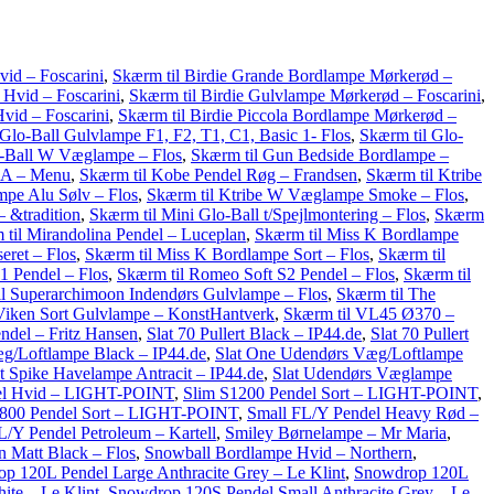
id – Foscarini
,
Skærm til Birdie Grande Bordlampe Mørkerød –
 Hvid – Foscarini
,
Skærm til Birdie Gulvlampe Mørkerød – Foscarini
,
vid – Foscarini
,
Skærm til Birdie Piccola Bordlampe Mørkerød –
 Glo-Ball Gulvlampe F1, F2, T1, C1, Basic 1- Flos
,
Skærm til Glo-
o-Ball W Væglampe – Flos
,
Skærm til Gun Bedside Bordlampe –
DA – Menu
,
Skærm til Kobe Pendel Røg – Frandsen
,
Skærm til Ktribe
pe Alu Sølv – Flos
,
Skærm til Ktribe W Væglampe Smoke – Flos
,
 &tradition
,
Skærm til Mini Glo-Ball t/Spejlmontering – Flos
,
Skærm
til Mirandolina Pendel – Luceplan
,
Skærm til Miss K Bordlampe
eret – Flos
,
Skærm til Miss K Bordlampe Sort – Flos
,
Skærm til
1 Pendel – Flos
,
Skærm til Romeo Soft S2 Pendel – Flos
,
Skærm til
l Superarchimoon Indendørs Gulvlampe – Flos
,
Skærm til The
Viken Sort Gulvlampe – KonstHantverk
,
Skærm til VL45 Ø370 –
ndel – Fritz Hansen
,
Slat 70 Pullert Black – IP44.de
,
Slat 70 Pullert
g/Loftlampe Black – IP44.de
,
Slat One Udendørs Væg/Loftlampe
t Spike Havelampe Antracit – IP44.de
,
Slat Udendørs Væglampe
el Hvid – LIGHT-POINT
,
Slim S1200 Pendel Sort – LIGHT-POINT
,
1800 Pendel Sort – LIGHT-POINT
,
Small FL/Y Pendel Heavy Rød –
L/Y Pendel Petroleum – Kartell
,
Smiley Børnelampe – Mr Maria
,
 Matt Black – Flos
,
Snowball Bordlampe Hvid – Northern
,
p 120L Pendel Large Anthracite Grey – Le Klint
,
Snowdrop 120L
te – Le Klint
,
Snowdrop 120S Pendel Small Anthracite Grey – Le