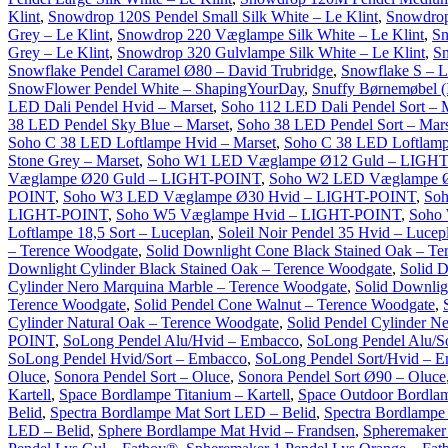
Klint
,
Snowdrop 120S Pendel Small Silk White – Le Klint
,
Snowdrop
Grey – Le Klint
,
Snowdrop 220 Væglampe Silk White – Le Klint
,
Sn
Grey – Le Klint
,
Snowdrop 320 Gulvlampe Silk White – Le Klint
,
Sn
Snowflake Pendel Caramel Ø80 – David Trubridge
,
Snowflake S – L
SnowFlower Pendel White – ShapingYourDay
,
Snuffy Børnemøbel (
LED Dali Pendel Hvid – Marset
,
Soho 112 LED Dali Pendel Sort – 
38 LED Pendel Sky Blue – Marset
,
Soho 38 LED Pendel Sort – Mars
Soho C 38 LED Loftlampe Hvid – Marset
,
Soho C 38 LED Loftlamp
Stone Grey – Marset
,
Soho W1 LED Væglampe Ø12 Guld – LIGH
Væglampe Ø20 Guld – LIGHT-POINT
,
Soho W2 LED Væglampe 
POINT
,
Soho W3 LED Væglampe Ø30 Hvid – LIGHT-POINT
,
So
LIGHT-POINT
,
Soho W5 Væglampe Hvid – LIGHT-POINT
,
Soho
Loftlampe 18,5 Sort – Luceplan
,
Soleil Noir Pendel 35 Hvid – Lucep
– Terence Woodgate
,
Solid Downlight Cone Black Stained Oak – Te
Downlight Cylinder Black Stained Oak – Terence Woodgate
,
Solid 
Cylinder Nero Marquina Marble – Terence Woodgate
,
Solid Downlig
Terence Woodgate
,
Solid Pendel Cone Walnut – Terence Woodgate
,
Cylinder Natural Oak – Terence Woodgate
,
Solid Pendel Cylinder N
POINT
,
SoLong Pendel Alu/Hvid – Embacco
,
SoLong Pendel Alu/S
SoLong Pendel Hvid/Sort – Embacco
,
SoLong Pendel Sort/Hvid – 
Oluce
,
Sonora Pendel Sort – Oluce
,
Sonora Pendel Sort Ø90 – Oluce
Kartell
,
Space Bordlampe Titanium – Kartell
,
Space Outdoor Bordlam
Belid
,
Spectra Bordlampe Mat Sort LED – Belid
,
Spectra Bordlampe
LED – Belid
,
Sphere Bordlampe Mat Hvid – Frandsen
,
Spheremaker 