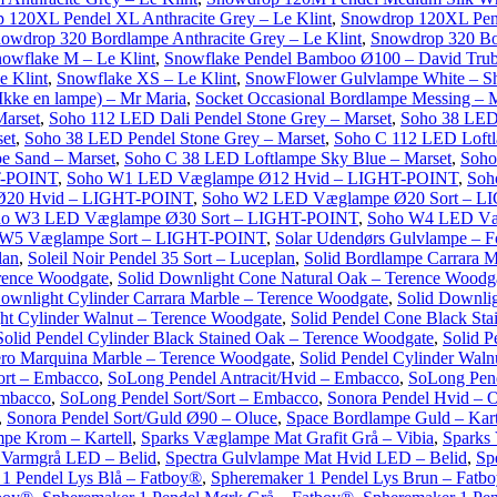
 120XL Pendel XL Anthracite Grey – Le Klint
,
Snowdrop 120XL Pend
owdrop 320 Bordlampe Anthracite Grey – Le Klint
,
Snowdrop 320 Bor
owflake M – Le Klint
,
Snowflake Pendel Bamboo Ø100 – David Trub
e Klint
,
Snowflake XS – Le Klint
,
SnowFlower Gulvlampe White – S
Ikke en lampe) – Mr Maria
,
Socket Occasional Bordlampe Messing –
Marset
,
Soho 112 LED Dali Pendel Stone Grey – Marset
,
Soho 38 LED 
et
,
Soho 38 LED Pendel Stone Grey – Marset
,
Soho C 112 LED Loftl
e Sand – Marset
,
Soho C 38 LED Loftlampe Sky Blue – Marset
,
Soho
T-POINT
,
Soho W1 LED Væglampe Ø12 Hvid – LIGHT-POINT
,
Soh
Ø20 Hvid – LIGHT-POINT
,
Soho W2 LED Væglampe Ø20 Sort – 
ho W3 LED Væglampe Ø30 Sort – LIGHT-POINT
,
Soho W4 LED Væ
 W5 Væglampe Sort – LIGHT-POINT
,
Solar Udendørs Gulvlampe – Fo
lan
,
Soleil Noir Pendel 35 Sort – Luceplan
,
Solid Bordlampe Carrara M
rence Woodgate
,
Solid Downlight Cone Natural Oak – Terence Woodg
Downlight Cylinder Carrara Marble – Terence Woodgate
,
Solid Downlig
ht Cylinder Walnut – Terence Woodgate
,
Solid Pendel Cone Black St
Solid Pendel Cylinder Black Stained Oak – Terence Woodgate
,
Solid P
ero Marquina Marble – Terence Woodgate
,
Solid Pendel Cylinder Wal
ort – Embacco
,
SoLong Pendel Antracit/Hvid – Embacco
,
SoLong Pend
Embacco
,
SoLong Pendel Sort/Sort – Embacco
,
Sonora Pendel Hvid – 
,
Sonora Pendel Sort/Guld Ø90 – Oluce
,
Space Bordlampe Guld – Kart
pe Krom – Kartell
,
Sparks Væglampe Mat Grafit Grå – Vibia
,
Sparks
 Varmgrå LED – Belid
,
Spectra Gulvlampe Mat Hvid LED – Belid
,
Sp
1 Pendel Lys Blå – Fatboy®
,
Spheremaker 1 Pendel Lys Brun – Fatb